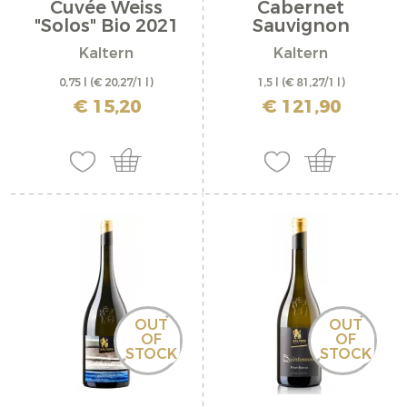
Cuvée Weiss
Cabernet
"Solos" Bio 2021
Sauvignon
Riserva...
Kaltern
Kaltern
0,75 l
(€ 20,27/1 l)
1,5 l
(€ 81,27/1 l)
inkl. MwSt. zzgl. Versandkosten
inkl. MwSt. zzgl. Versandkosten
€ 15,20
€ 121,90
OUT
OUT
OF
OF
STOCK
STOCK