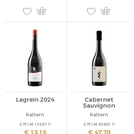
Lagrein 2024
Cabernet
Sauvignon
"Cabarone...
Kaltern
Kaltern
0,75 l
(€ 17,53/1 l)
0,75 l
(€ 63,60/1 l)
inkl. MwSt. zzgl. Versandkosten
inkl. MwSt. zzgl. Versandkosten
€ 13,15
€ 47,70