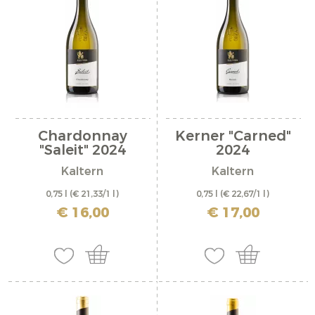
Chardonnay
Kerner "Carned"
"Saleit" 2024
2024
Kaltern
Kaltern
0,75 l
(€ 21,33/1 l)
0,75 l
(€ 22,67/1 l)
inkl. MwSt. zzgl. Versandkosten
inkl. MwSt. zzgl. Versandkosten
€ 16,00
€ 17,00