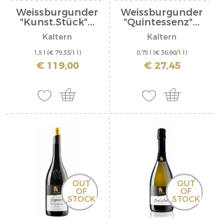
Weissburgunder
Weissburgunder
"Kunst.Stück"...
"Quintessenz"...
Kaltern
Kaltern
1,5 l
(€ 79,33/1 l)
0,75 l
(€ 36,60/1 l)
inkl. MwSt. zzgl. Versandkosten
inkl. MwSt. zzgl. Versandkosten
€ 119,00
€ 27,45
OUT
OUT
OF
OF
STOCK
STOCK