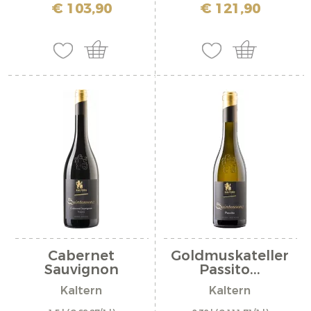
inkl. MwSt. zzgl. Versandkosten
inkl. MwSt. zzgl. Versandkosten
€ 103,90
€ 121,90
Cabernet
Goldmuskateller
Sauvignon
Passito...
Riserva...
Kaltern
Kaltern