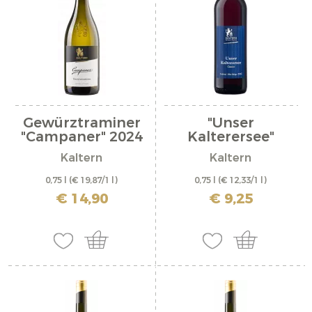
Gewürztraminer
"Unser
"Campaner" 2024
Kalterersee"
classico...
Kaltern
Kaltern
0,75 l
(€ 19,87/1 l)
0,75 l
(€ 12,33/1 l)
inkl. MwSt. zzgl. Versandkosten
inkl. MwSt. zzgl. Versandkosten
€ 14,90
€ 9,25