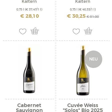
Kaltern
Kaltern
0,75 l
(€ 37,47/1 l)
0,75 l
(€ 40,33/1 l)
inkl. MwSt. zzgl. Versandkosten
inkl. MwSt. zzgl. Versandkosten
€ 28,10
€ 30,25
€ 31,00
NEU
Cabernet
Cuvée Weiss
Sauvignon
"Solos" Bio 2025