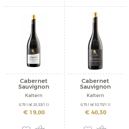
Cabernet
Cabernet
Sauvignon
Sauvignon
Riserva...
Riserva...
Kaltern
Kaltern
0,75 l
(€ 25,33/1 l)
0,75 l
(€ 53,73/1 l)
inkl. MwSt. zzgl. Versandkosten
inkl. MwSt. zzgl. Versandkosten
€ 19,00
€ 40,30