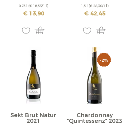
0,75 l
(€ 18,53/1 l)
1,5 l
(€ 28,30/1 l)
inkl. MwSt. zzgl. Versandkosten
inkl. MwSt. zzgl. Versandkosten
€ 13,90
€ 42,45
-2%
Sekt Brut Natur
Chardonnay
2021
"Quintessenz" 2023