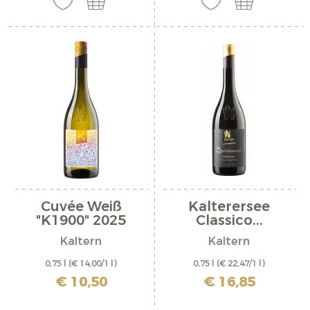
Cuvée Weiß
Kalterersee
"K1900" 2025
Classico...
Kaltern
Kaltern
0,75 l
(€ 14,00/1 l)
0,75 l
(€ 22,47/1 l)
inkl. MwSt. zzgl. Versandkosten
inkl. MwSt. zzgl. Versandkosten
€ 10,50
€ 16,85