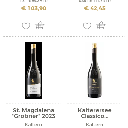
1,5 l
(€ 69,27/1 l)
0,38 l
(€ 111,71/1 l)
inkl. MwSt. zzgl. Versandkosten
inkl. MwSt. zzgl. Versandkosten
€ 103,90
€ 42,45
St. Magdalena
Kalterersee
"Gröbner" 2023
Classico...
Kaltern
Kaltern