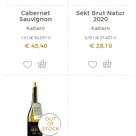
Cabernet
Sekt Brut Natur
Sauvignon
2020
Riserva...
Kaltern
Kaltern
1,5 l
(€ 30,27/1 l)
0,75 l
(€ 37,47/1 l)
inkl. MwSt. zzgl. Versandkosten
inkl. MwSt. zzgl. Versandkosten
€ 45,40
€ 28,10
OUT
OF
STOCK