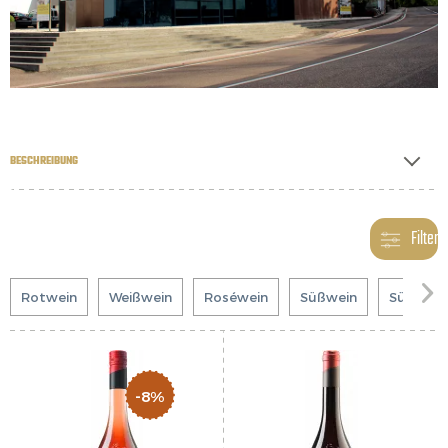
BESCHREIBUNG
Filter

Rotwein
Weißwein
Roséwein
Süßwein
Südtirol
-8%