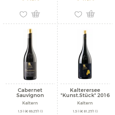
Cabernet
Kalterersee
Sauvignon
"Kunst.Stück" 2016
Riserva...
Kaltern
Kaltern
1,5 l
(€ 69,27/1 l)
1,5 l
(€ 81,27/1 l)