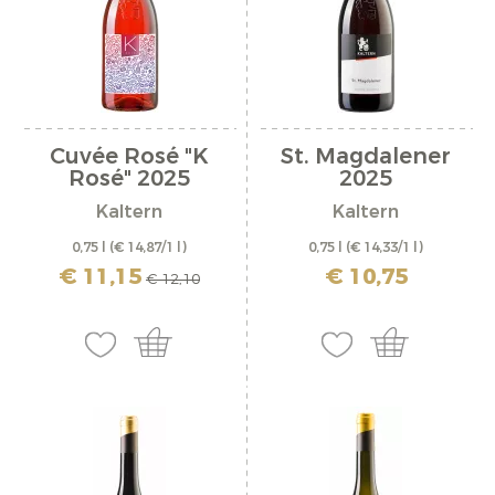
Cuvée Rosé "K
St. Magdalener
Rosé" 2025
2025
Kaltern
Kaltern
0,75 l
(€ 14,87/1 l)
0,75 l
(€ 14,33/1 l)
inkl. MwSt. zzgl. Versandkosten
inkl. MwSt. zzgl. Versandkosten
€ 11,15
€ 10,75
€ 12,10