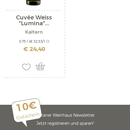
Cuvée Weiss
"Lumina"...
Kaltern
0,75 l
(€ 32,53/1 l)
inkl. MwSt. zzgl. Versandkosten
€ 24,40
10€
Gutschein
Meraner Weinhaus Newsletter
Jetzt registrieren und sparen!