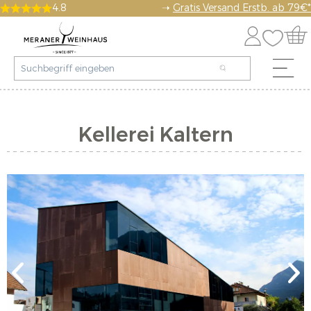
4.8
➝
Gratis Versand Erstb. ab 79€*
Kellerei Kaltern