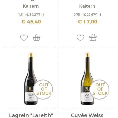
Riserva...
Kaltern
Kaltern
1,5 l
(€ 30,27/1 l)
0,75 l
(€ 22,67/1 l)
inkl. MwSt. zzgl. Versandkosten
inkl. MwSt. zzgl. Versandkosten
€ 45,40
€ 17,00
OUT
OUT
OF
OF
STOCK
STOCK
Lagrein "Lareith"
Cuvée Weiss