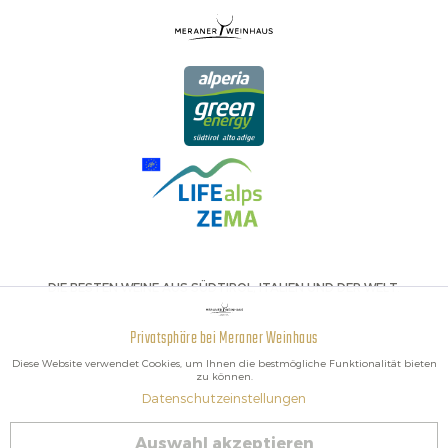
DIE BESTEN WEINE AUS SÜDTIROL, ITALIEN UND DER WELT.
Privatsphäre bei Meraner Weinhaus
Aktiv
Funktionale
Diese Website verwendet Cookies, um Ihnen die bestmögliche Funktionalität bieten
zu können.
Datenschutzeinstellungen
Inaktiv
Marketing
2026 Meraner Weinhaus
Auswahl akzeptieren
Vertrag widerrufen