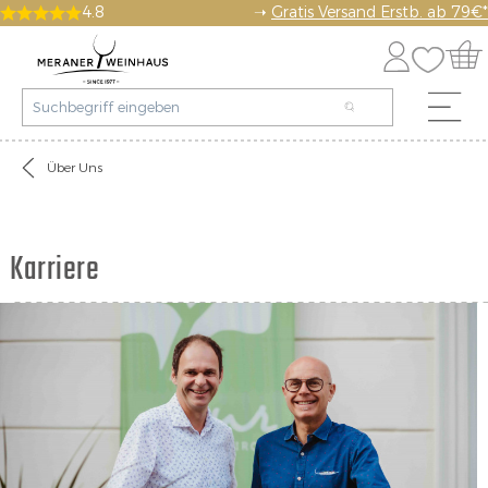
4.8
➝
Gratis Versand Erstb. ab 79€*
Über Uns
Karriere