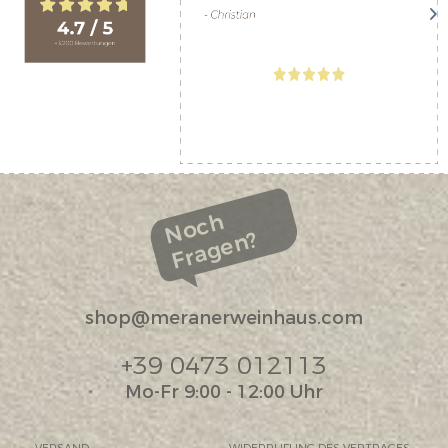
Noch
Fragen?
shop@meranerweinhaus.com
+39 0473 012113
Mo-Fr 9:00 - 12:00 Uhr