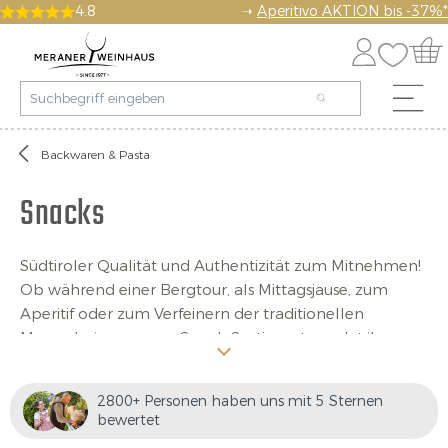
4.8
➝
Aperitivo AKTION bis -37%*
Backwaren & Pasta
Snacks
Südtiroler Qualität und Authentizität zum Mitnehmen!
Ob während einer Bergtour, als Mittagsjause, zum
Aperitif oder zum Verfeinern der traditionellen
Marende, in unserem Snack-Sortiment werdet ihr
gewiss fündig! Von salzig bis süß ist für jeden
Geschmack und jedes Alter der passende Snack dabei.
2800+ Personen haben uns mit 5 Sternen
Von Sticks mit Käse und Zwiebel, Rosmarin oder
bewertet
Tomate über Apfel-Popcorn bis hin zu getrockneten