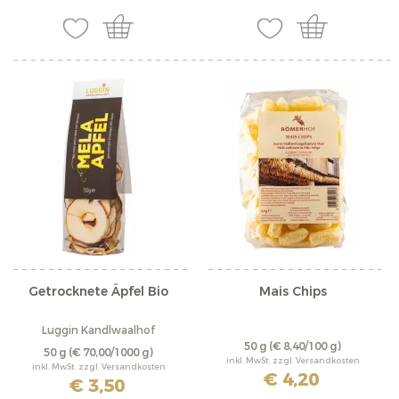
Getrocknete Äpfel Bio
Mais Chips
Luggin Kandlwaalhof
50 g
(€ 8,40/100 g)
50 g
(€ 70,00/1000 g)
inkl. MwSt. zzgl. Versandkosten
inkl. MwSt. zzgl. Versandkosten
€ 4,20
€ 3,50