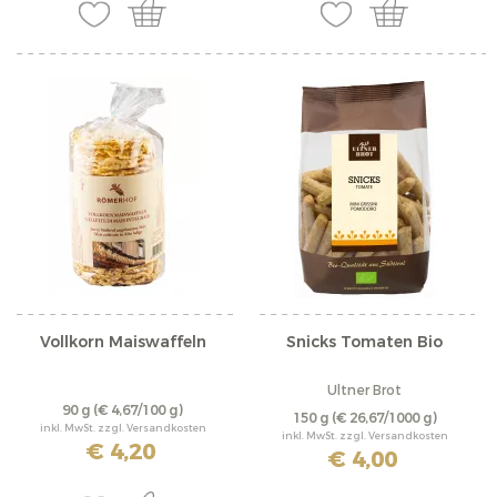
Vollkorn Maiswaffeln
Snicks Tomaten Bio
Ultner Brot
90 g
(€ 4,67/100 g)
150 g
(€ 26,67/1000 g)
inkl. MwSt. zzgl. Versandkosten
inkl. MwSt. zzgl. Versandkosten
€ 4,20
€ 4,00