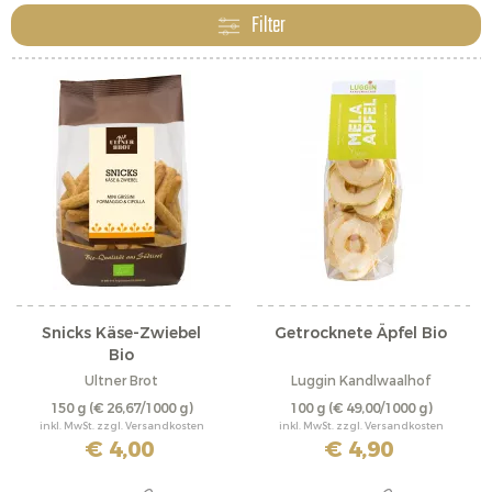
Früchten und Energieriegeln bestehen alle Snacks aus
Filter
sortenreinen und sorgfältig ausgewählten Zutaten.
Snicks Käse-Zwiebel
Getrocknete Äpfel Bio
Bio
Ultner Brot
Luggin Kandlwaalhof
150 g
(€ 26,67/1000 g)
100 g
(€ 49,00/1000 g)
inkl. MwSt. zzgl. Versandkosten
inkl. MwSt. zzgl. Versandkosten
€ 4,00
€ 4,90