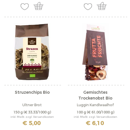
Struzenchips Bio
Gemischtes
Trockenobst Bio
Ultner Brot
Luggin Kandlwaalhof
150 g
(€ 33,33/1000 g)
100 g
(€ 61,00/1000 g)
inkl. MwSt. zzgl. Versandkosten
inkl. MwSt. zzgl. Versandkosten
€ 5,00
€ 6,10