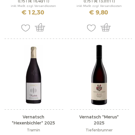
0,75 l
(€ 16,40/1 l)
0,75 l
(€ 13,07/1 l)
inkl. MwSt. zzgl. Versandkosten
inkl. MwSt. zzgl. Versandkosten
€ 12,30
€ 9,80
Vernatsch
Vernatsch "Merus"
"Hexenbichler" 2025
2025
Tramin
Tiefenbrunner