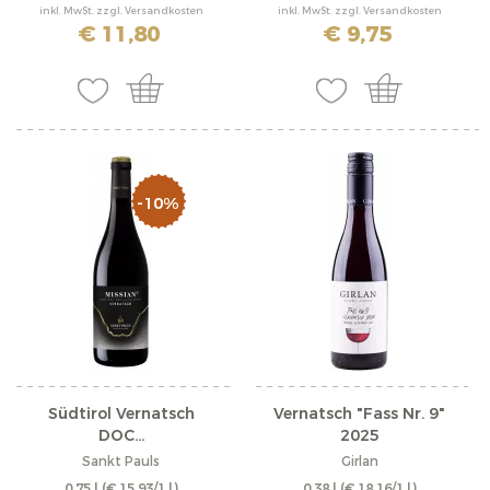
inkl. MwSt. zzgl. Versandkosten
inkl. MwSt. zzgl. Versandkosten
€ 11,80
€ 9,75
-10%
Südtirol Vernatsch
Vernatsch "Fass Nr. 9"
DOC...
2025
Sankt Pauls
Girlan
0,75 l
(€ 15,93/1 l)
0,38 l
(€ 18,16/1 l)