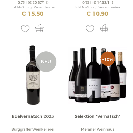
0,75 l
(€ 20,67/1 l)
0,75 l
(€ 14,53/1 l)
inkl. MwSt. zzgl. Versandkosten
inkl. MwSt. zzgl. Versandkosten
€ 15,50
€ 10,90
-10%
NEU
Edelvernatsch 2025
Selektion "Vernatsch"
Burggräfler Weinkellerei
Meraner Weinhaus