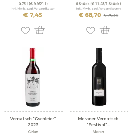
0,75 l
(€ 9,93/1 l)
6 Stück
(€ 11,45/1 Stück)
inkl. MwSt. zzgl. Versandkosten
inkl. MwSt. zzgl. Versandkosten
€ 7,45
€ 68,70
€ 76,30
Vernatsch "Gschleier"
Meraner Vernatsch
2023
"Festival"...
Girlan
Meran