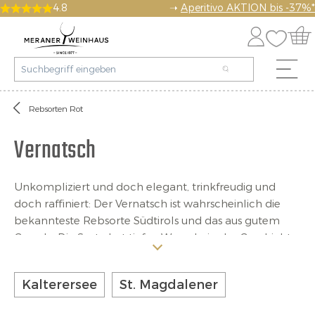
4.8
➝
Aperitivo AKTION bis -37%*
Rebsorten Rot
Vernatsch
Unkompliziert und doch elegant, trinkfreudig und
doch raffiniert: Der Vernatsch ist wahrscheinlich die
bekannteste Rebsorte Südtirols und das aus gutem
Grunde. Die Sorte hat tiefen Wurzeln in der Geschichte
des Landes und ist bereits seit dem 16. Jahrhundert ist
ein Kernstück des hiesigen Weinbaus. Mit einer
Kalterersee
St. Magdalener
Anbaufläche von rund 800 Hektar zählt er zu den
meistverbreiteten Sorten des Landes, was sich auch in