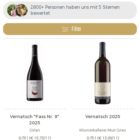
den lokalen Vernatsch-Spielarten ausdrückt. So ist ein
2800+ Personen haben uns mit 5 Sternen
Meraner Vernatsch ganz klar von einem Kalterersee
bewertet
oder gar einem St. Magdalener zu unterscheiden.
Diese Vielfalt macht den Vernatsch zu einer Rebsorte,
Filter
die zum tausendfachen Wiederentdecken einlädt.
Vernatsch "Fass Nr. 9"
Vernatsch 2025
2025
Girlan
Klosterkellerei Muri Gries
0,75 l
(€ 15,73/1 l)
0,75 l
(€ 13,00/1 l)