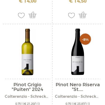
€ 14,00
€ 14,50
-8%
Pinot Grigio
Pinot Nero Riserva
"Puiten" 2024
"St....
Colterenzio - Schreckbichl
Colterenzio - Schreckbichl
0,75 l
(€ 21,20/1 l)
0,75 l
(€ 23,87/1 l)