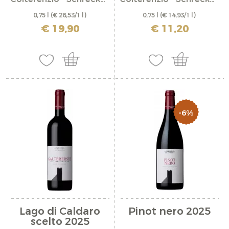
0,75 l
(€ 26,53/1 l)
0,75 l
(€ 14,93/1 l)
incl. IVA più costi di spedizione
incl. IVA più costi di spedizione
€ 19,90
€ 11,20
-6%
Lago di Caldaro
Pinot nero 2025
scelto 2025