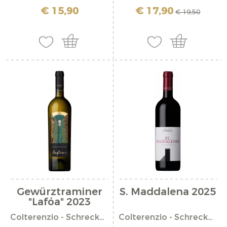
incl. IVA più costi di spedizione
incl. IVA più costi di spedizione
€ 15,90
€ 17,90
€ 19,50
Gewürztraminer
S. Maddalena 2025
"Lafóa" 2023
Colterenzio - Schreckbichl
Colterenzio - Schreckbichl