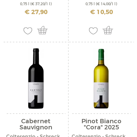
0,75 l
(€ 37,20/1 l)
0,75 l
(€ 14,00/1 l)
incl. IVA più costi di spedizione
incl. IVA più costi di spedizione
€ 27,90
€ 10,50
Cabernet
Pinot Bianco
Sauvignon
"Cora" 2025
Riserva...
Colterenzio - Schreckbichl
Colterenzio - Schreckbichl