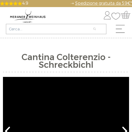
4.9
➝
Spedizione gratuita da 59€*
Cantina Colterenzio -
Schreckbichl