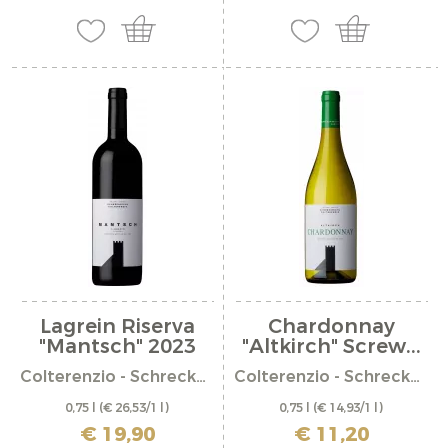
Lagrein Riserva
Chardonnay
"Mantsch" 2023
"Altkirch" Screw...
Colterenzio - Schreckbichl
Colterenzio - Schreckbichl
0,75 l
(€ 26,53/1 l)
0,75 l
(€ 14,93/1 l)
incl. IVA più costi di spedizione
incl. IVA più costi di spedizione
€ 19,90
€ 11,20