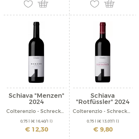
Schiava "Menzen"
Schiava
2024
"Rotfüssler" 2024
Colterenzio - Schreckbichl
Colterenzio - Schreckbichl
0,75 l
(€ 16,40/1 l)
0,75 l
(€ 13,07/1 l)
incl. IVA più costi di spedizione
incl. IVA più costi di spedizione
€ 12,30
€ 9,80