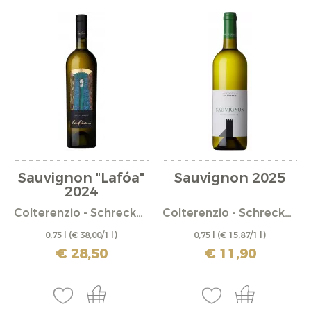
Sauvignon "Lafóa"
Sauvignon 2025
2024
Colterenzio - Schreckbichl
Colterenzio - Schreckbichl
0,75 l
(€ 38,00/1 l)
0,75 l
(€ 15,87/1 l)
incl. IVA più costi di spedizione
incl. IVA più costi di spedizione
€ 28,50
€ 11,90