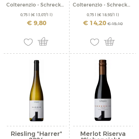
Colterenzio - Schreckbichl
Colterenzio - Schreckbichl
0,75 l
(€ 13,07/1 l)
0,75 l
(€ 18,93/1 l)
incl. IVA più costi di spedizione
incl. IVA più costi di spedizione
€ 9,80
€ 14,20
€ 15,10
Riesling "Harrer"
Merlot Riserva