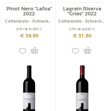
Pinot Nero "Lafoa"
Lagrein Riserva
2022
"Gries" 2022
Colterenzio - Schreckbichl
Colterenzio - Schreckbichl
0,75 l
(€ 51,87/1 l)
0,75 l
(€ 42,53/1 l)
incl. IVA più costi di spedizione
incl. IVA più costi di spedizione
€ 38,90
€ 31,90