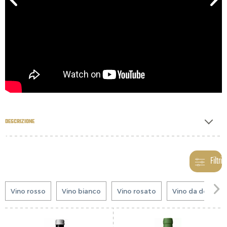
DESCRIZIONE
Filtri

Vino rosso
Vino bianco
Vino rosato
Vino da dessert