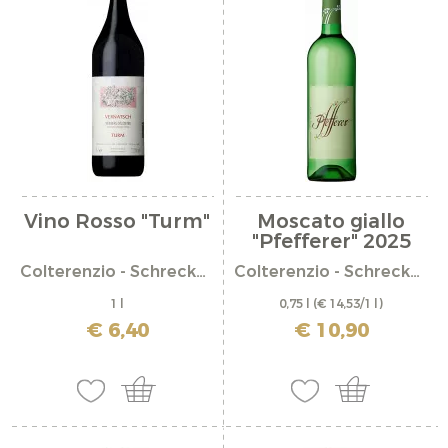
Vino Rosso "Turm"
Moscato giallo
"Pfefferer" 2025
Colterenzio - Schreckbichl
Colterenzio - Schreckbichl
1 l
0,75 l
(€ 14,53/1 l)
incl. IVA più costi di spedizione
€ 6,40
€ 10,90