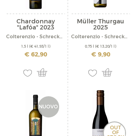
Chardonnay
Müller Thurgau
"Lafóa" 2023
2025
Colterenzio - Schreckbichl
Colterenzio - Schreckbichl
1,5 l
(€ 41,93/1 l)
0,75 l
(€ 13,20/1 l)
incl. IVA più costi di spedizione
incl. IVA più costi di spedizione
€ 62,90
€ 9,90
NUOVO
OUT
OF