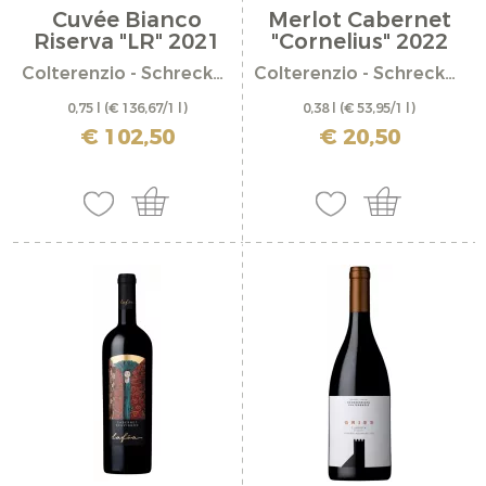
Cuvée Bianco
Merlot Cabernet
Riserva "LR" 2021
"Cornelius" 2022
Colterenzio - Schreckbichl
Colterenzio - Schreckbichl
0,75 l
(€ 136,67/1 l)
0,38 l
(€ 53,95/1 l)
incl. IVA più costi di spedizione
incl. IVA più costi di spedizione
€ 102,50
€ 20,50