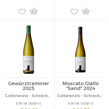
Gewürztraminer
Moscato Giallo
2025
"Sand" 2024
Colterenzio - Schreckbichl
Colterenzio - Schreckbichl
0,75 l
(€ 18,67/1 l)
0,75 l
(€ 19,33/1 l)
incl. IVA più costi di spedizione
incl. IVA più costi di spedizione