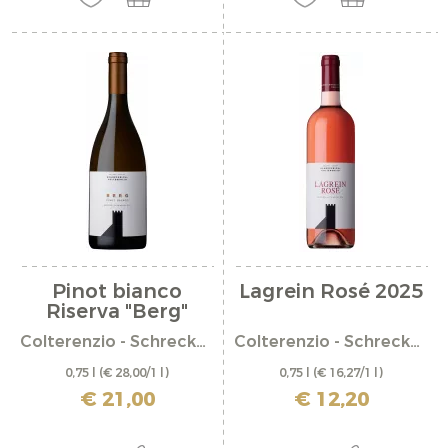
Pinot bianco
Lagrein Rosé 2025
Riserva "Berg"
2023
Colterenzio - Schreckbichl
Colterenzio - Schreckbichl
0,75 l
(€ 28,00/1 l)
0,75 l
(€ 16,27/1 l)
incl. IVA più costi di spedizione
incl. IVA più costi di spedizione
€ 21,00
€ 12,20