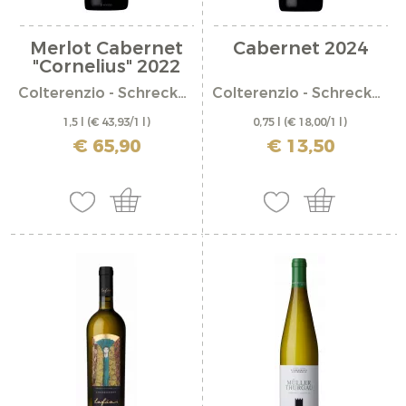
Merlot Cabernet
Cabernet 2024
"Cornelius" 2022
Colterenzio - Schreckbichl
Colterenzio - Schreckbichl
1,5 l
(€ 43,93/1 l)
0,75 l
(€ 18,00/1 l)
incl. IVA più costi di spedizione
incl. IVA più costi di spedizione
€ 65,90
€ 13,50