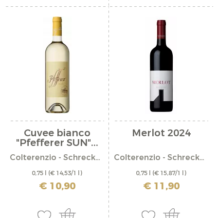
Cuvee bianco
Merlot 2024
"Pfefferer SUN"...
Colterenzio - Schreckbichl
Colterenzio - Schreckbichl
0,75 l
(€ 14,53/1 l)
0,75 l
(€ 15,87/1 l)
incl. IVA più costi di spedizione
incl. IVA più costi di spedizione
€ 10,90
€ 11,90