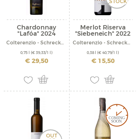
STOCK
Chardonnay
Merlot Riserva
"Lafóa" 2024
"Siebeneich" 2022
Colterenzio - Schreckbichl
Colterenzio - Schreckbichl
0,75 l
(€ 39,33/1 l)
0,38 l
(€ 40,79/1 l)
incl. IVA più costi di spedizione
incl. IVA più costi di spedizione
€ 29,50
€ 15,50
OUT