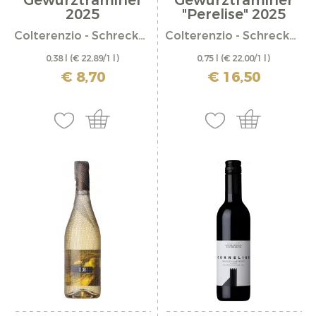
Gewürztraminer
Gewürztraminer
2025
"Perelise" 2025
Colterenzio - Schreckbichl
Colterenzio - Schreckbichl
0,38 l
(€ 22,89/1 l)
0,75 l
(€ 22,00/1 l)
incl. IVA più costi di spedizione
incl. IVA più costi di spedizione
€ 8,70
€ 16,50