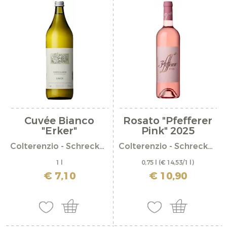
Cuvée Bianco
Rosato "Pfefferer
"Erker"
Pink" 2025
Colterenzio - Schreckbichl
Colterenzio - Schreckbichl
1 l
0,75 l
(€ 14,53/1 l)
incl. IVA più costi di spedizione
€ 7,10
€ 10,90