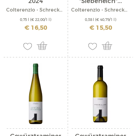
2024
"Siebeneich"...
Colterenzio - Schreckbichl
Colterenzio - Schreckbichl
0,75 l
(€ 22,00/1 l)
0,38 l
(€ 40,79/1 l)
incl. IVA più costi di spedizione
incl. IVA più costi di spedizione
€ 16,50
€ 15,50