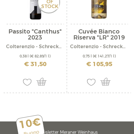
OF
STOCK
Passito "Canthus"
Cuvée Bianco
2023
Riserva "LR" 2019
Colterenzio - Schreckbichl
Colterenzio - Schreckbichl
0,38 l
(€ 82,89/1 l)
0,75 l
(€ 141,27/1 l)
incl. IVA più costi di spedizione
incl. IVA più costi di spedizione
€ 31,50
€ 105,95
10€
Buono
Newsletter Meraner Weinhaus