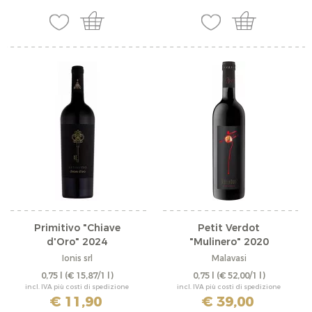
Primitivo "Chiave
Petit Verdot
d'Oro" 2024
"Mulinero" 2020
Ionis srl
Malavasi
0,75 l
(€ 15,87/1 l)
0,75 l
(€ 52,00/1 l)
incl. IVA più costi di spedizione
incl. IVA più costi di spedizione
€ 11,90
€ 39,00