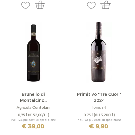
Brunello di
Primitivo "Tre Cuori"
Montalcino...
2024
Agricola Centolani
Ionis srl
0,75 l
(€ 52,00/1 l)
0,75 l
(€ 13,20/1 l)
incl. IVA più costi di spedizione
incl. IVA più costi di spedizione
€ 39,00
€ 9,90