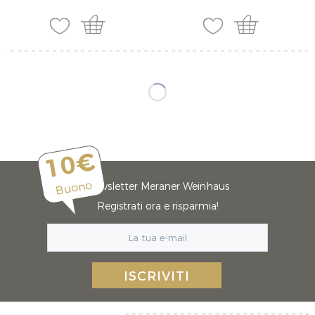
10€
Buono
Newsletter Meraner Weinhaus
Registrati ora e risparmia!
ISCRIVITI