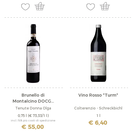
Brunello di
Vino Rosso "Turm"
Montalcino DOCG...
Tenute Donna Olga
Colterenzio - Schreckbichl
0,75 l
(€ 73,33/1 l)
1 l
incl. IVA più costi di spedizione
€ 6,40
€ 55,00