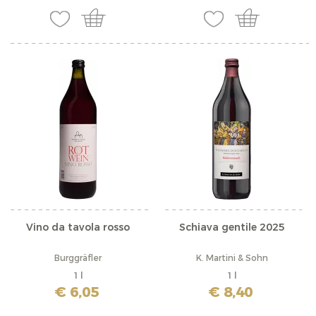
Vino da tavola rosso
Schiava gentile 2025
Burggräfler
K. Martini & Sohn
1 l
1 l
€ 6,05
€ 8,40