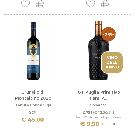
-23%
VINO
DELL'
ANNO
Brunello di
IGT Puglia Primitivo
Montalcino 2020
Family...
Tenute Donna Olga
Corvezzo
0,75 l
0,75 l
(€ 13,20/1 l)
€ 45,00
incl. IVA più costi di spedizione
€ 9,90
€ 12,90