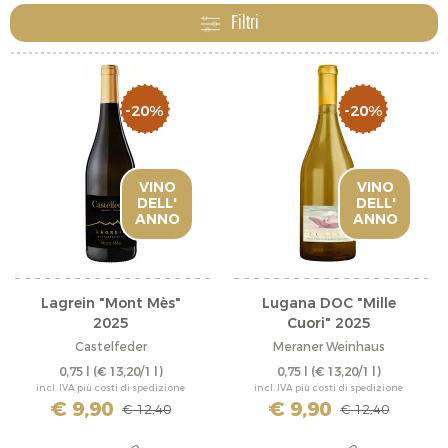
il Syrah. Dai vini da tavola per tutti i giorni fino alle
Filtri
etichette rare per i momenti speciali, abbiamo il vino
giusto per ogni budget e ogni occasione.
-20%
-20%
VINO
VINO
DELL'
DELL'
ANNO
ANNO
Lagrein "Mont Mès"
Lugana DOC "Mille
2025
Cuori" 2025
Castelfeder
Meraner Weinhaus
0,75 l
(€ 13,20/1 l)
0,75 l
(€ 13,20/1 l)
incl. IVA più costi di spedizione
incl. IVA più costi di spedizione
€ 9,90
€ 9,90
€ 12,40
€ 12,40