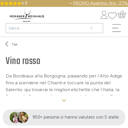
4.9
➝
PROMO Aperitivo fino -37%
Tipi
Vino rosso
Da Bordeaux alla Borgogna, passando per l’Alto Adige
fino a scendere nel Chianti e toccare la punta del
Salento: qui troverai le migliori etichette che l’Italia, la
Francia, la Spagna e il nuovo mondo hanno da offrire.
Oltre agli intramontabili classici come il Pinot Nero, il
Merlot e il Cabernet, proponiamo autoctoni come il
Lagrein, lo Schiava, il Barolo e molto altro. All’appello
950+ persone ci hanno valutato con 5 stelle
non mancano i rossi di grande fama, quali il Primitivo e