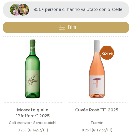
caso tuo.
950+ persone ci hanno valutato con 5 stelle
Filtri
-24%
Moscato giallo
Cuvée Rosé "T" 2025
"Pfefferer" 2025
Colterenzio - Schreckbichl
Tramin
0,75 l
(€ 14,53/1 l)
0,75 l
(€ 12,33/1 l)