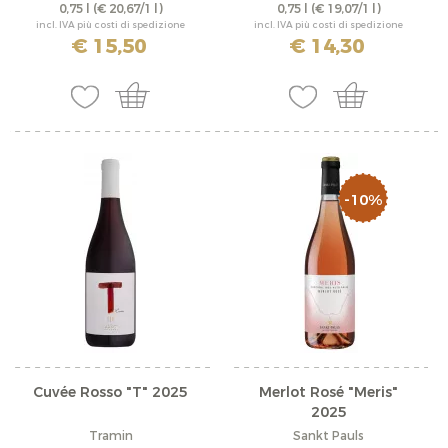
0,75 l
(€ 20,67/1 l)
0,75 l
(€ 19,07/1 l)
incl. IVA più costi di spedizione
incl. IVA più costi di spedizione
€ 15,50
€ 14,30
-10%
Cuvée Rosso "T" 2025
Merlot Rosé "Meris"
2025
Tramin
Sankt Pauls