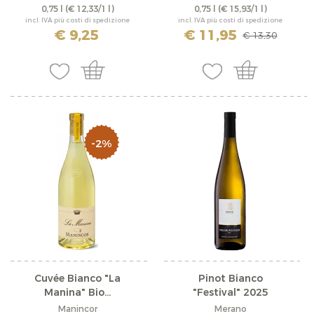
0,75 l
(€ 12,33/1 l)
0,75 l
(€ 15,93/1 l)
incl. IVA più costi di spedizione
incl. IVA più costi di spedizione
€ 9,25
€ 11,95
€ 13,30
-2%
Cuvée Bianco "La
Pinot Bianco
Manina" Bio...
"Festival" 2025
Manincor
Merano