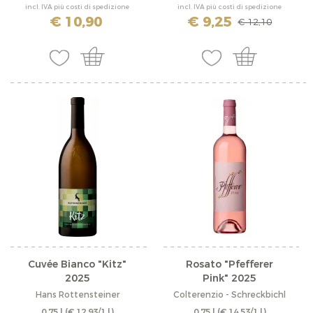
incl. IVA più costi di spedizione
incl. IVA più costi di spedizione
€ 10,90
€ 9,25
€ 12,10
Cuvée Bianco "Kitz"
Rosato "Pfefferer
2025
Pink" 2025
Hans Rottensteiner
Colterenzio - Schreckbichl
0,75 l
(€ 12,93/1 l)
0,75 l
(€ 14,53/1 l)