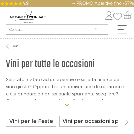
4.9
➝
PROMO Aperitivo fino -37%
Vini
Vini per tutte le occasioni
Sei stato invitato ad un aperitivo e sei alla ricerca del
vino giusto? Oppure hai un anniversario di matrimonio
a cui brindare e non sai quale spumante scegliere?
Oppure cerchi un vino da meditazione per le tue
serate di relax? Non preoccuparti! Nel nostro vasto
assortimento troverai il vino perfetto per ogni
Vini per le Feste
Vini per occasioni speciali
occasione. Dai bianchi frizzanti e freschi ai rossi caldi e
corposi, fino ai rosè estivi, scopri l’etichetta che fa al