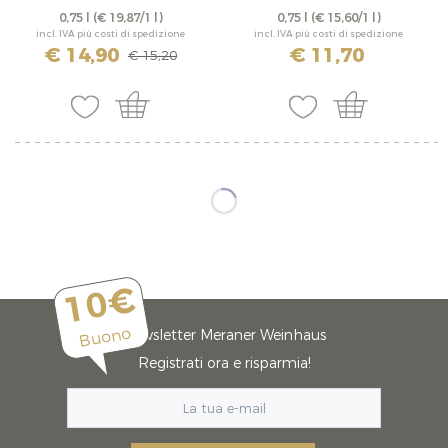
0,75 l
(€ 19,87/1 l)
0,75 l
(€ 15,60/1 l)
incl. IVA più costi di spedizione
incl. IVA più costi di spedizione
€ 14,90
€ 11,70
€ 15,20
10€
Buono
Newsletter Meraner Weinhaus
Registrati ora e risparmia!