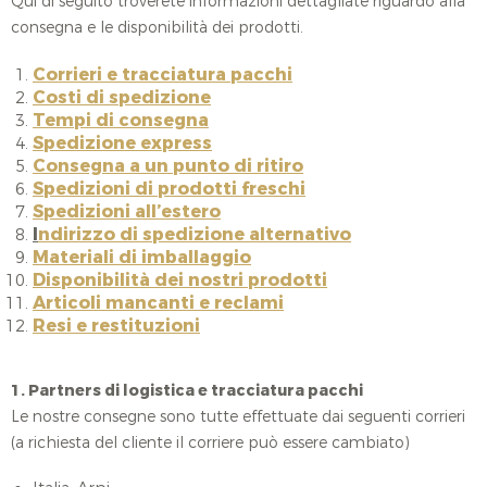
Qui di seguito troverete informazioni dettagliate riguardo alla
consegna e le disponibilità dei prodotti.
Corrieri e tracciatura pacchi
Costi di spedizione
Tempi di consegna
Spedizione express
Consegna a un punto di ritiro
Spedizioni di prodotti freschi
Spedizioni all’estero
I
ndirizzo di spedizione alternativo
Materiali di imballaggio
Disponibilità dei nostri prodotti
Articoli mancanti e reclami
Resi e restituzioni
1. Partners di logistica e tracciatura pacchi
Le nostre consegne sono tutte effettuate dai seguenti corrieri
(a richiesta del cliente il corriere può essere cambiato)