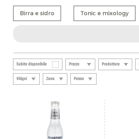
Birra e sidro
Tonic e mixology
Subito disponibile
Prezzo
Produttore
Vitigni
Zona
Paese
Produttore
da
a
€ 1,00
€ 42,40
Vitigni
Zona
Paese
Alpe Pragas
Cidre
Alto Adige
Alto Adige
Batzenbräu Birra
Bassa Atesina
Francia
Beerenhof Alber
Bolzano
Italia