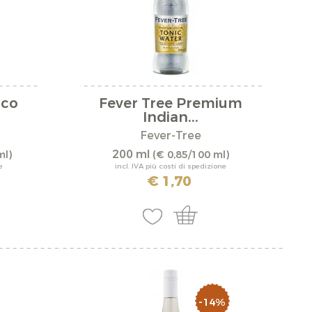
Mandarine
Mango
ggeri
Mela
Menta
ico
Fever Tree Premium
Indian...
Mirtillo
Fever-Tree
Mora
200 ml
ml)
(€ 0,85/100 ml)
e
incl. IVA più costi di spedizione
Passionsfrucht
€ 1,70
Pera
Pesca
richte
Pfefferminz
Rhabarber
-14%
Ribes