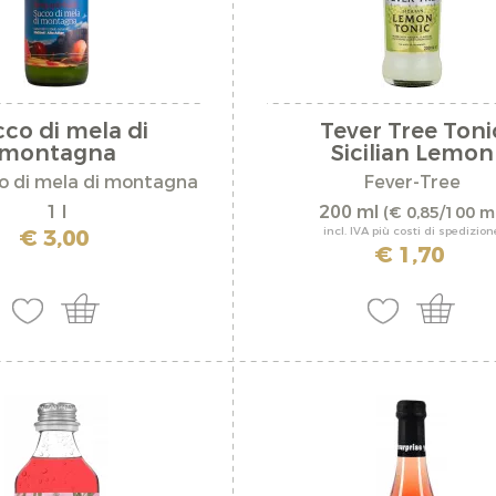
chili e curry
dolci
formaggio di st
uer
co di mela di
Tever Tree Toni
formaggio dolc
amh
montagna
Sicilian Lemon
o di mela di montagna
Fever-Tree
formaggio fresc
r
1 l
200 ml
(€ 0,85/100 m
formaggio stagi
la
€ 3,00
incl. IVA più costi di spedizion
€ 1,70
frutti di mare e 
Geflügelgericht
gegrilltem Fleis
gelato alla frutt
Merenda altoate
pasta
of