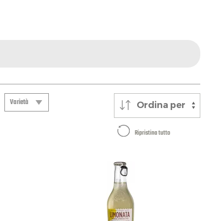
Varietà
Ordina per
Varietà
Ripristina tutto
Albicocca
Albicocca
Banana
Basilikum