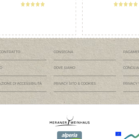
CONTRATTO
CONSEGNA
PAGAME
MO
DOVE SIAMO
CONCILI
ZIONE DI ACCESSIBILITÀ
PRIVACY SITO & COOKIES
PRIVACY