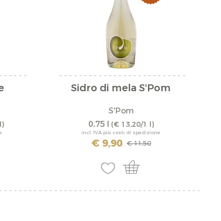
Rosmarin
Rote Beete
Sambuco
Sanddorn
e
Sidro di mela S'Pom
Thymian
S'Pom
0,75 l
l)
(€ 13,20/1 l)
e
incl. IVA più costi di spedizione
€ 9,90
€ 11,50