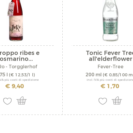
roppo ribes e
Tonic Fever Tre
rosmarino...
all'elderflower
Ro - Torgglerhof
Fever-Tree
75 l
200 ml
(€ 12,53/1 l)
(€ 0,85/100 m
IVA più costi di spedizione
incl. IVA più costi di spedizion
€ 9,40
€ 1,70