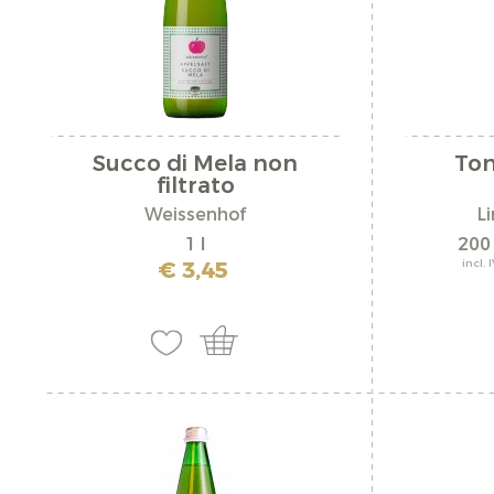
Kohl succo di m
Leitnerhof
Limestone Tonic
Luggin Kandlwaa
Succo di Mela non
Ton
filtrato
Manufaktur Seib
Weissenhof
L
Maso Partschiller
1 l
200
€ 3,45
incl. 
Monin
Pur Südtirol
Pustertaler Freihe
Riemerhof
Roner Distilleria
S'Pom