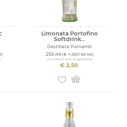
Bergminze
Carota
agionatura media
Ciliegia
c
Limonata Portofino
e
Coco
Softdrink...
Destillate Purnamh
o
Fragola
250 ml
l)
(€ 1,00/100 ml)
onato
Frutti di bosco
e
incl. IVA più costi di spedizione
€ 2,50
crostacei
Grapefruit
e
Ingwer
ch
Lampone
a
Limette
sina
Limone
Luppolo