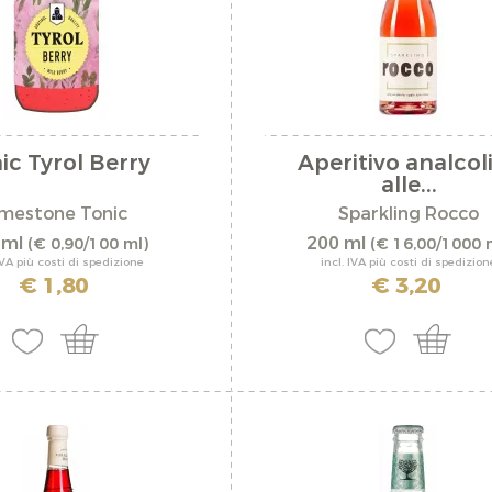
pesce
ela di montagna
piatti asiatici
piatti di pasta le
piatti piccanti
lhof
ic Tyrol Berry
Aperitivo analcol
alle...
pizza
stock
imestone Tonic
Sparkling Rocco
primi leggeri
hof
 ml
200 ml
(€ 0,90/100 ml)
(€ 16,00/1000 
IVA più costi di spedizione
incl. IVA più costi di spedizion
risotto
€ 1,80
€ 3,20
salsiccia
spezzatino
it
vegetarische Ge
verdura