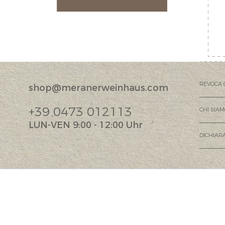
REVOCA 
shop@meranerweinhaus.com
+39 0473 012113
CHI SIA
LUN-VEN 9:00 - 12:00 Uhr
DICHIARA