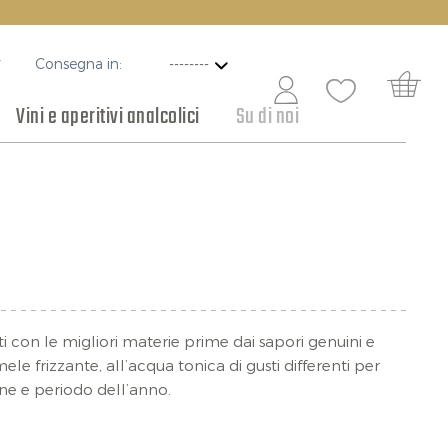
Consegna in:
T
Vini e aperitivi analcolici
Su di noi
ottaceti e conserve
Vini per ogni occasione
Cioccolato
ti con le migliori materie prime dai sapori genuini e
mele frizzante, all’acqua tonica di gusti differenti per
ione e periodo dell’anno.