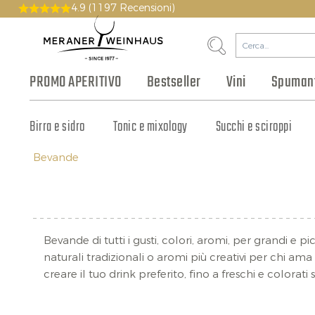
4.9
(1197 Recensioni)
PROMO APERITIVO
Bestseller
Vini
Spumant
Tipi
Prosecco
Gin & Vodka
Birra e sidro
Carne e affettati
Storia
Vitigni rossi
Filosofia
Franciacorta
Grappa e acquavite
Tonic e mixology
Formaggio
Enoteca
Vitigni bianchi
Trento DOC
Olio d'oliva e aceto bals
Ingrosso
Succhi e sciroppi
Distillati di frutta
Promo Box
Alto Adige
Team
Bevande
Bevande di tutti i gusti, colori, aromi, per grandi e
naturali tradizionali o aromi più creativi per chi ama s
creare il tuo drink preferito, fino a freschi e colora