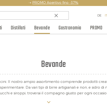
➝
PROMO Aperitivo fino -37%
DE
I
i
Distillati
Bevande
Gastronomia
PROMO
amico
Paesi
Rum
Weinhaus Club
Champagne
Pasta e prodotti da forno
Whisky
Regioni
Altri spumanti
Blog
Liquori e amari
Selezioni vino
Produttori
Composte e mostarde
Bottiglie piccole
Cognac e Armagnac
Jobs
Regali
S
Bevande
 piccini. Il nostro ampio assortimento comprende prodotti crea
perimentare. Da vari tipi di birre artigianali e non, e sidro di 
ti succhi e siroppi, troverai il compagno giusto per ogni occas