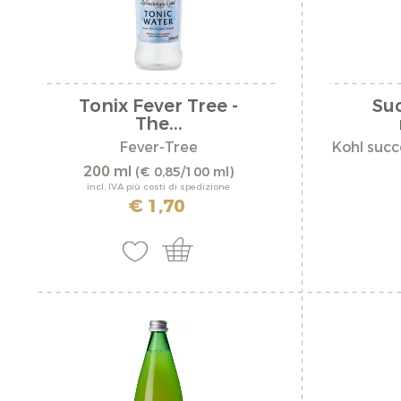
Bella Drink
Burgraviato
Biosüdtirol
Francia
Birreria Hubenba
Gran Bretagna
Tonix Fever Tree -
Suc
Destillate Purn
The...
Liguria
Fever-Tree
Kohl succ
Distilleria Walche
Merano e d'intorni
200 ml
(€ 0,85/100 ml)
Eva Succhi di me
incl. IVA più costi di spedizione
Oltradige
€ 1,70
Fasslerhof
Salto-Scilar
Fever-Tree
Val d'Adige
Floribunda
Valle Isarco
Freedl
Val Pusteria
gustAhr Birra
Val Venosta
JoRo - Torgglerh
Veneto