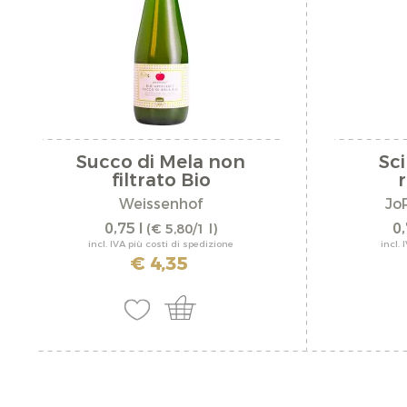
Santerhof
Schmiedhof
Sparkling Rocco
Velier Spa
Succo di Mela non
Sci
Weissenhof
filtrato Bio
Weissenhof
Jo
0,75 l
0,
(€ 5,80/1 l)
incl. IVA più costi di spedizione
incl. 
€ 4,35