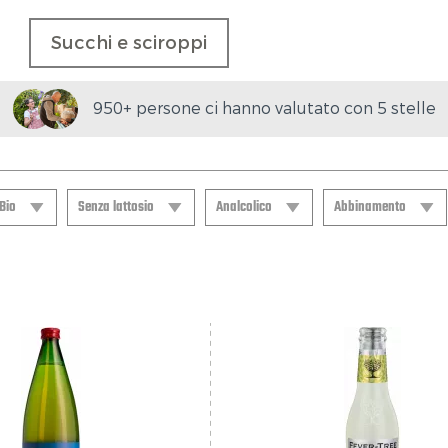
Succhi e sciroppi
950+ persone ci hanno valutato con 5 stelle
Bio
Senza lattosio
Analcolico
Abbinamento
Bio
Senza lattosio
Analcolico
Abbinamento
Si
Si
Ja
Aperitif
arrosto
Barbecue
carne bianca