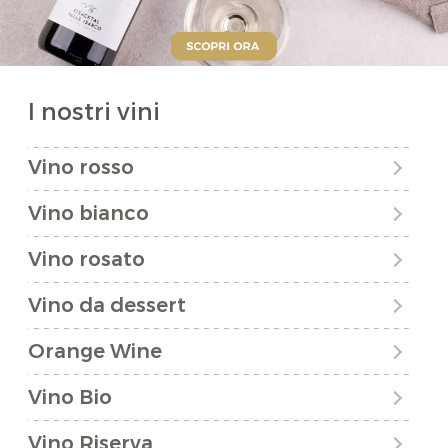
I nostri vini
Vino rosso
Vino bianco
Vino rosato
Vino da dessert
Orange Wine
Vino Bio
Vino Riserva