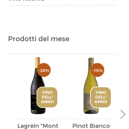
Prodotti del mese
-20%
-15%
VINO
VINO
DELL'
DELL'
ANNO
ANNO
Lagrein "Mont
Pinot Bianco