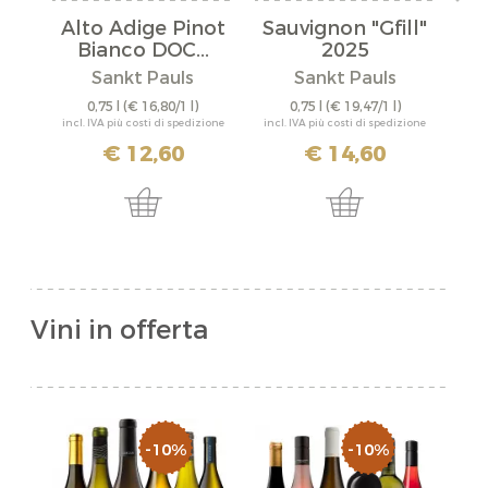
Alto Adige Pinot
Sauvignon "Gfill"
L
Bianco DOC...
2025
Sankt Pauls
Sankt Pauls
0,75 l
(€ 16,80/1 l)
0,75 l
(€ 19,47/1 l)
incl. IVA più costi di spedizione
incl. IVA più costi di spedizione
incl
€ 12,60
€ 14,60
Vini in offerta
-10%
-10%