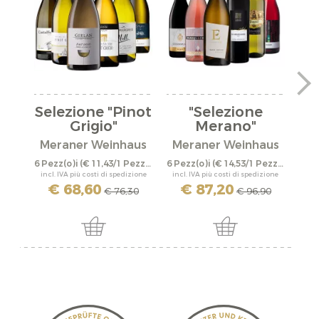
Selezione "Pinot
"Selezione
Grigio"
Merano"
"
Meraner Weinhaus
Meraner Weinhaus
Me
6 Pezz(o)i
(€ 11,43/1 Pezz(o)i)
6 Pezz(o)i
(€ 14,53/1 Pezz(o)i)
6 Pe
incl. IVA più costi di spedizione
incl. IVA più costi di spedizione
incl
€ 68,60
€ 87,20
€ 76,30
€ 96,90