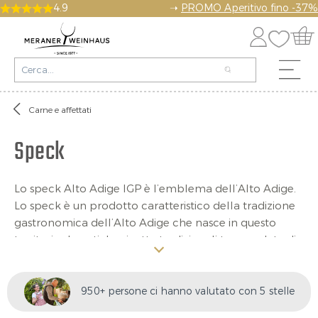
4.9
➝
PROMO Aperitivo fino -37%
Carne e affettati
Speck
Lo speck Alto Adige IGP è l’emblema dell’Alto Adige.
Lo speck è un prodotto caratteristico della tradizione
gastronomica dell’Alto Adige che nasce in questo
territorio da antiche ricette tradizionali tramandate di
generazione in generazione. Speziato, alle erbe,
affumicato, stagionato all’aria fresca di montagna, lo
speck altoatesino è una specialità che non ha eguali. Il
950+ persone ci hanno valutato con 5 stelle
gusto è eccellente e il suo carattere è versatile: amato