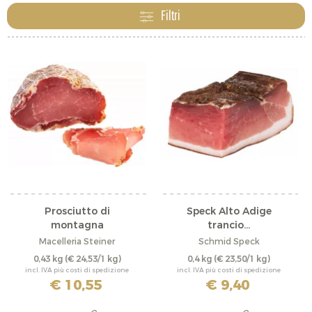
da grandi e piccini è ideale per preparare la tipica
Filtri
Marende altoatesina, è ottimo da gustare dopo
un’escursione in montagna, ma anche per sbizzarrirsi
con ricette tipiche altoatesine. La nostra gamma di
speck è talmente ampia e di ottima qualità che avrai
solo l’imbarazzo della scelta!
Prosciutto di
Speck Alto Adige
montagna
trancio...
Macelleria Steiner
Schmid Speck
0,43 kg
(€ 24,53/1 kg)
0,4 kg
(€ 23,50/1 kg)
incl. IVA più costi di spedizione
incl. IVA più costi di spedizione
€ 10,55
€ 9,40