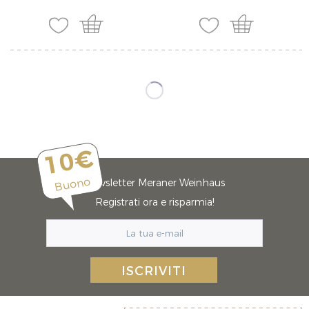
10€
Buono
Newsletter Meraner Weinhaus
Registrati ora e risparmia!
ISCRIVITI