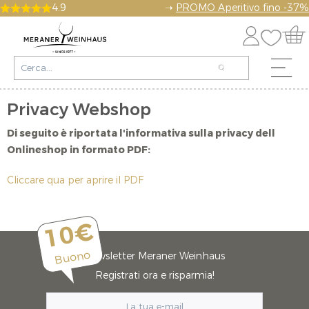
4.9
➝
PROMO Aperitivo fino -37%
Privacy Webshop
Di seguito è riportata l'informativa sulla privacy dell
Onlineshop in formato PDF:
Cliccare qua per aprire il PDF
10€
Buono
Newsletter Meraner Weinhaus
Registrati ora e risparmia!