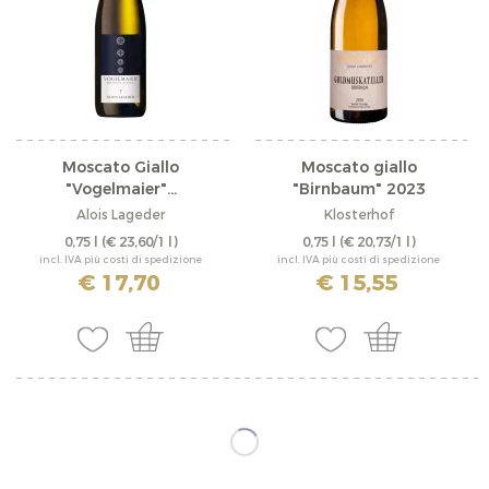
Moscato Giallo
Moscato giallo
"Vogelmaier"...
"Birnbaum" 2023
Alois Lageder
Klosterhof
0,75 l
(€ 23,60/1 l)
0,75 l
(€ 20,73/1 l)
incl. IVA più costi di spedizione
incl. IVA più costi di spedizione
€ 17,70
€ 15,55