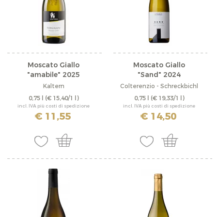
Moscato Giallo
Moscato Giallo
"amabile" 2025
"Sand" 2024
Kaltern
Colterenzio - Schreckbichl
0,75 l
(€ 15,40/1 l)
0,75 l
(€ 19,33/1 l)
incl. IVA più costi di spedizione
incl. IVA più costi di spedizione
€ 11,55
€ 14,50