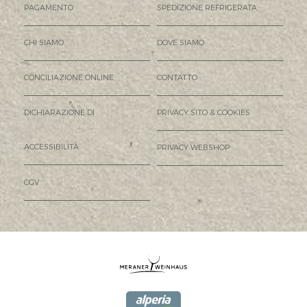
PAGAMENTO
SPEDIZIONE REFRIGERATA
CHI SIAMO
DOVE SIAMO
CONCILIAZIONE ONLINE
CONTATTO
DICHIARAZIONE DI
PRIVACY SITO & COOKIES
ACCESSIBILITÀ
PRIVACY WEBSHOP
CGV