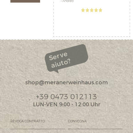
Serve
aiuto?
shop@meranerweinhaus.com
+39 0473 012113
LUN-VEN 9:00 - 12:00 Uhr
REVOCA CONTRATTO
CONSEGNA