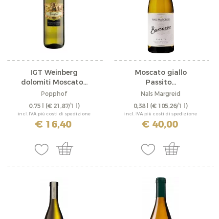
IGT Weinberg
Moscato giallo
dolomiti Moscato...
Passito...
Popphof
Nals Margreid
0,75 l
(€ 21,87/1 l)
0,38 l
(€ 105,26/1 l)
incl. IVA più costi di spedizione
incl. IVA più costi di spedizione
€ 16,40
€ 40,00