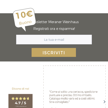
10€
Buono
Newsletter Meraner Weinhaus
Registrati ora e risparmia!
ISCRIVITI