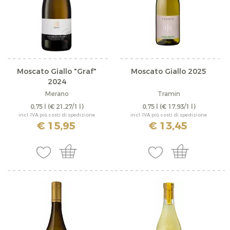
Moscato Giallo "Graf"
Moscato Giallo 2025
2024
Merano
Tramin
0,75 l
(€ 21,27/1 l)
0,75 l
(€ 17,93/1 l)
incl. IVA più costi di spedizione
incl. IVA più costi di spedizione
€ 15,95
€ 13,45