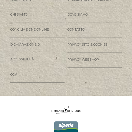
CHI SIAMO
DOVE SIAMO
CONCILIAZIONE ONLINE
CONTATTO
DICHIARAZIONE DI
PRIVACY SITO & COOKIES
ACCESSIBILITÀ
PRIVACY WEBSHOP
CGV