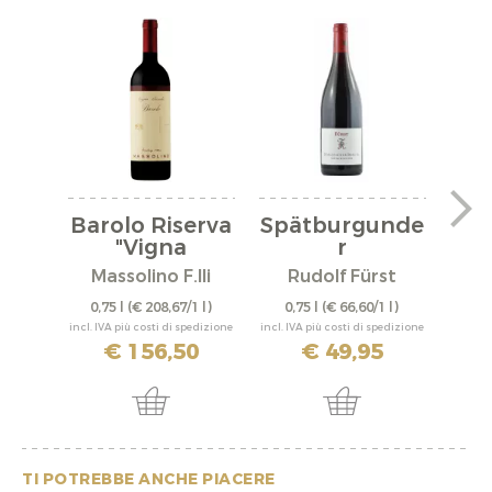
Barolo Riserva
Spätburgunde
"Vigna
r
"A
Rionda"...
"Bürgstadter...
Massolino F.lli
Rudolf Fürst
0,75 l
(€ 208,67/1 l)
0,75 l
(€ 66,60/1 l)
0,
incl. IVA più costi di spedizione
incl. IVA più costi di spedizione
incl. IV
€ 156,50
€ 49,95
TI POTREBBE ANCHE PIACERE