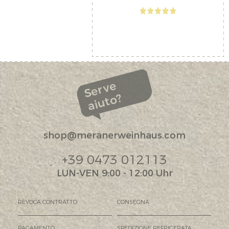
Serve
aiuto?
shop@meranerweinhaus.com
+39 0473 012113
LUN-VEN 9:00 - 12:00 Uhr
REVOCA CONTRATTO
CONSEGNA
PAGAMENTO
SPEDIZIONE REFRIGERATA