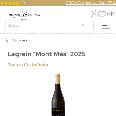
4.9
➝
PROMO Aperitivo fino -37%
Vino rosso
Lagrein "Mont Mès" 2025
Tenuta Castelfeder