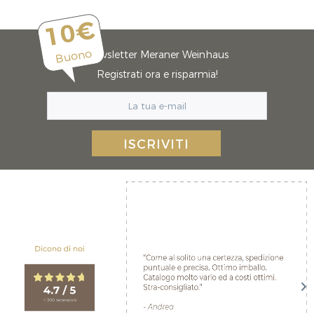
10€
Buono
Newsletter Meraner Weinhaus
Registrati ora e risparmia!
ISCRIVITI