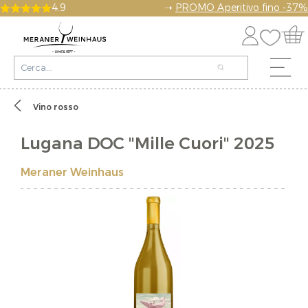
4.9
➝
PROMO Aperitivo fino -37%
Vino rosso
Lugana DOC "Mille Cuori" 2025
Meraner Weinhaus