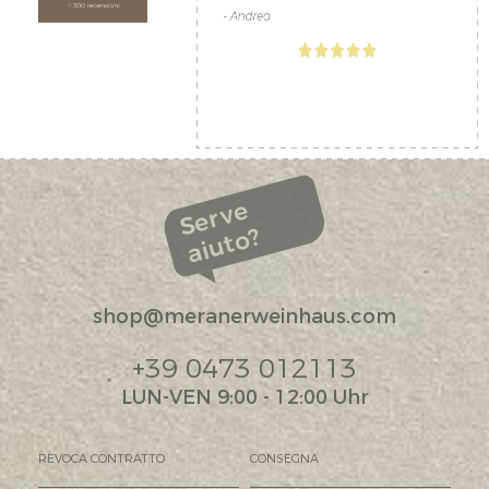
Serve
aiuto?
shop@meranerweinhaus.com
+39 0473 012113
LUN-VEN 9:00 - 12:00 Uhr
REVOCA CONTRATTO
CONSEGNA