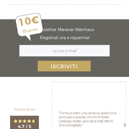
10€
Buono
Newsletter Meraner Weinhaus
Registrati ora e risparmia!
ISCRIVITI