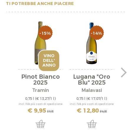
TI POTREBBE ANCHE PIACERE
-15%
-14%
VINO
DELL'
ANNO
Pinot Bianco
Lugana "Oro
Luga
2025
Blu" 2025
Tramin
Malavasi
0,75 l
(€ 13,27/1 l)
0,75 l
(€ 17,07/1 l)
0,
incl. IVA più costi di spedizione
incl. IVA più costi di spedizione
incl. IV
€ 9,95
€ 12,80
€ 11,70
€ 14,90