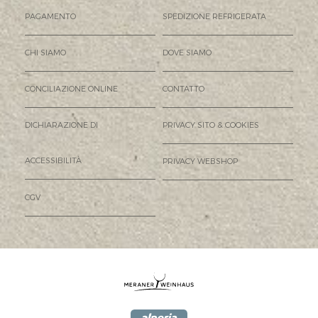
PAGAMENTO
SPEDIZIONE REFRIGERATA
CHI SIAMO
DOVE SIAMO
CONCILIAZIONE ONLINE
CONTATTO
DICHIARAZIONE DI
PRIVACY SITO & COOKIES
ACCESSIBILITÀ
PRIVACY WEBSHOP
CGV