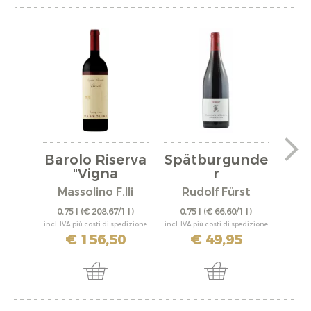
Barolo Riserva
Spätburgunde
"Vigna
r
"A
Rionda"...
"Bürgstadter...
Massolino F.lli
Rudolf Fürst
0,75 l
(€ 208,67/1 l)
0,75 l
(€ 66,60/1 l)
0,
incl. IVA più costi di spedizione
incl. IVA più costi di spedizione
incl. IV
€ 156,50
€ 49,95