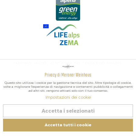
I MIGLIORI VINI DELL'ALTO ADIGE, DELL'ITALIA E DEL MONDO.
Privacy di Meraner Weinhaus
Attivo
Funzionali
Questo sito utilizza i cookie per la gestione tecnica del sito. Altre tipologie di cookie,
volte a migliorare l'esperienza di navigazione e contenenti pubblicità o collegamenti
ad altri siti, vengono attivati solo con il tuo consenso.
Non
Marketing
Impostazioni dei cookie
attivo
2026 Meraner Weinhaus
Accetta i selezionati
Revoca contratto
Non
Tracciamento
attivo
Impressum
|
Cookies
| P.IVA IT02578060218 | Bio-Certificato:
Accetta tutti i cookie
Controllato IT BIO 013 – Nr controllo BZ-00756-B
Non
Servizio