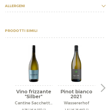
ALLERGENI
PRODOTTI SIMILI
Vino frizzante
Pinot bianco
Pi
"Silber"
2021
Mit
Cantine Sacchetto S.r.l.
Wassererhof