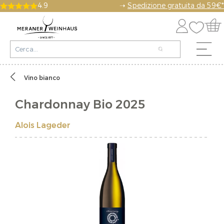
4.9
➝
Spedizione gratuita da 59€*
Vino bianco
Chardonnay Bio 2025
Alois Lageder