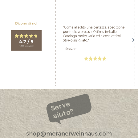
Serve
aiuto?
shop@meranerweinhaus.com