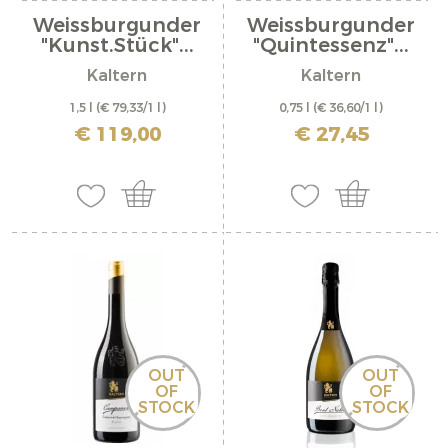
Weissburgunder
Weissburgunder
"Kunst.Stück"...
"Quintessenz"...
Kaltern
Kaltern
1,5 l
(€ 79,33/1 l)
0,75 l
(€ 36,60/1 l)
inkl. MwSt. zzgl. Versandkosten
inkl. MwSt. zzgl. Versandkosten
€ 119,00
€ 27,45
OUT
OUT
OF
OF
STOCK
STOCK