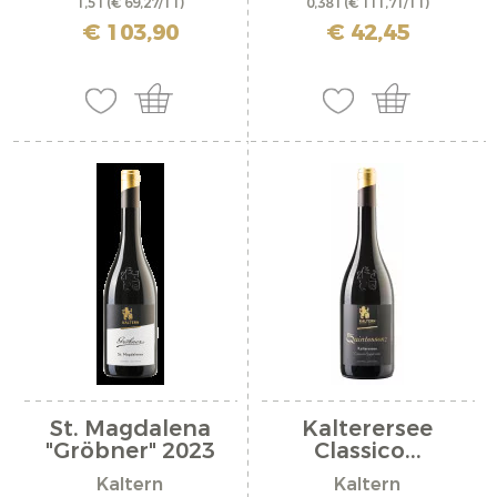
1,5 l
(€ 69,27/1 l)
0,38 l
(€ 111,71/1 l)
inkl. MwSt. zzgl. Versandkosten
inkl. MwSt. zzgl. Versandkosten
€ 103,90
€ 42,45
St. Magdalena
Kalterersee
"Gröbner" 2023
Classico...
Kaltern
Kaltern