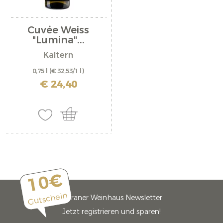
Cuvée Weiss
"Lumina"...
Kaltern
0,75 l
(€ 32,53/1 l)
inkl. MwSt. zzgl. Versandkosten
€ 24,40
10€
Gutschein
Meraner Weinhaus Newsletter
Jetzt registrieren und sparen!