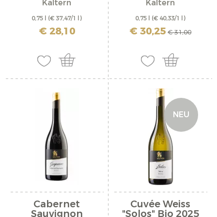
Kaltern
Kaltern
0,75 l
(€ 37,47/1 l)
0,75 l
(€ 40,33/1 l)
inkl. MwSt. zzgl. Versandkosten
inkl. MwSt. zzgl. Versandkosten
€ 28,10
€ 30,25
€ 31,00
NEU
Cabernet
Cuvée Weiss
Sauvignon
"Solos" Bio 2025