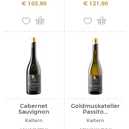
inkl. MwSt. zzgl. Versandkosten
inkl. MwSt. zzgl. Versandkosten
€ 103,90
€ 121,90
Cabernet
Goldmuskateller
Sauvignon
Passito...
Riserva...
Kaltern
Kaltern