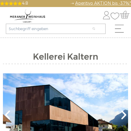
4.8
➝
Aperitivo AKTION bis -37%*
Kellerei Kaltern