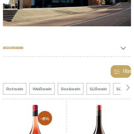
BESCHREIBUNG
Filter

Rotwein
Weißwein
Roséwein
Süßwein
Südtirol
-8%