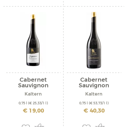
Cabernet
Cabernet
Sauvignon
Sauvignon
Riserva...
Riserva...
Kaltern
Kaltern
0,75 l
(€ 25,33/1 l)
0,75 l
(€ 53,73/1 l)
inkl. MwSt. zzgl. Versandkosten
inkl. MwSt. zzgl. Versandkosten
€ 19,00
€ 40,30