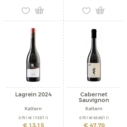
Lagrein 2024
Cabernet
Sauvignon
"Cabarone...
Kaltern
Kaltern
0,75 l
(€ 17,53/1 l)
0,75 l
(€ 63,60/1 l)
inkl. MwSt. zzgl. Versandkosten
inkl. MwSt. zzgl. Versandkosten
€ 13,15
€ 47,70