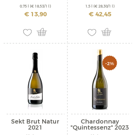
0,75 l
(€ 18,53/1 l)
1,5 l
(€ 28,30/1 l)
inkl. MwSt. zzgl. Versandkosten
inkl. MwSt. zzgl. Versandkosten
€ 13,90
€ 42,45
-2%
Sekt Brut Natur
Chardonnay
2021
"Quintessenz" 2023