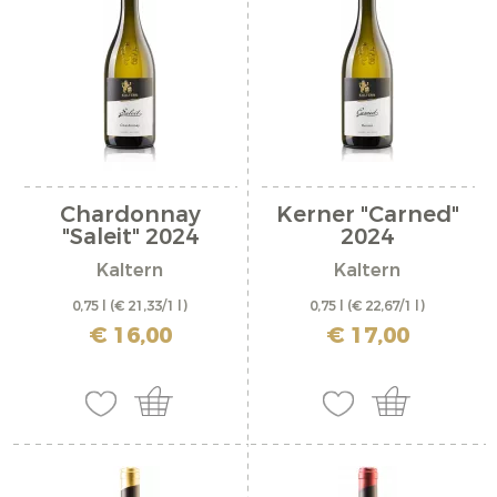
Chardonnay
Kerner "Carned"
"Saleit" 2024
2024
Kaltern
Kaltern
0,75 l
(€ 21,33/1 l)
0,75 l
(€ 22,67/1 l)
inkl. MwSt. zzgl. Versandkosten
inkl. MwSt. zzgl. Versandkosten
€ 16,00
€ 17,00