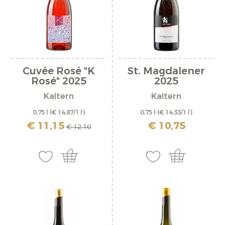
Cuvée Rosé "K
St. Magdalener
Rosé" 2025
2025
Kaltern
Kaltern
0,75 l
(€ 14,87/1 l)
0,75 l
(€ 14,33/1 l)
inkl. MwSt. zzgl. Versandkosten
inkl. MwSt. zzgl. Versandkosten
€ 11,15
€ 10,75
€ 12,10