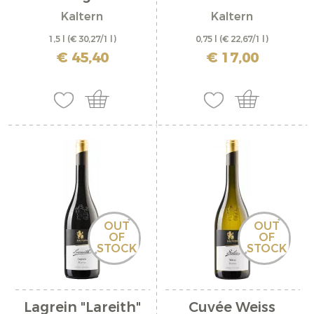
Riserva...
Kaltern
Kaltern
1,5 l
(€ 30,27/1 l)
0,75 l
(€ 22,67/1 l)
inkl. MwSt. zzgl. Versandkosten
inkl. MwSt. zzgl. Versandkosten
€ 45,40
€ 17,00
OUT
OUT
OF
OF
STOCK
STOCK
Lagrein "Lareith"
Cuvée Weiss