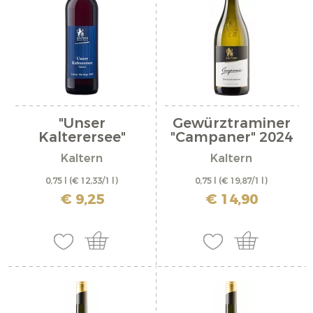
"Unser
Gewürztraminer
Kalterersee"
"Campaner" 2024
classico...
Kaltern
Kaltern
0,75 l
(€ 12,33/1 l)
0,75 l
(€ 19,87/1 l)
inkl. MwSt. zzgl. Versandkosten
inkl. MwSt. zzgl. Versandkosten
€ 9,25
€ 14,90