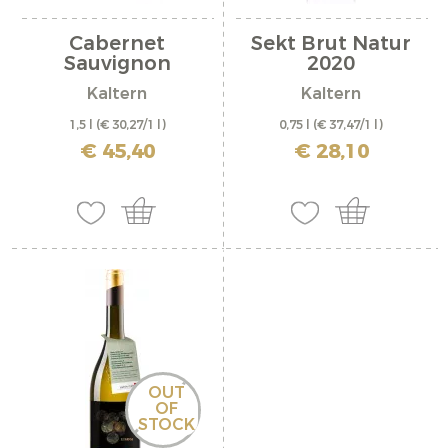
Cabernet
Sekt Brut Natur
Sauvignon
2020
Riserva...
Kaltern
Kaltern
1,5 l
(€ 30,27/1 l)
0,75 l
(€ 37,47/1 l)
inkl. MwSt. zzgl. Versandkosten
inkl. MwSt. zzgl. Versandkosten
€ 45,40
€ 28,10
OUT
OF
STOCK