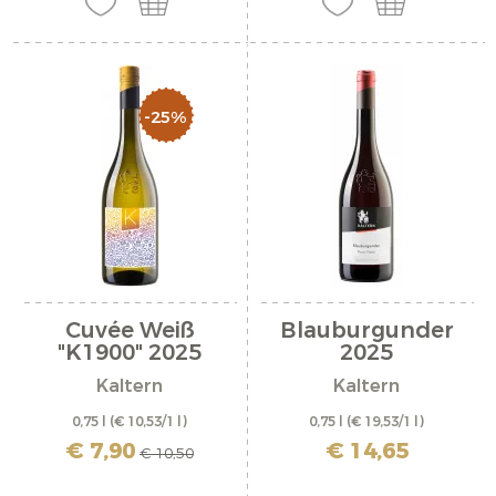
-25%
Cuvée Weiß
Blauburgunder
"K1900" 2025
2025
Kaltern
Kaltern
0,75 l
(€ 10,53/1 l)
0,75 l
(€ 19,53/1 l)
inkl. MwSt. zzgl. Versandkosten
inkl. MwSt. zzgl. Versandkosten
€ 7,90
€ 14,65
€ 10,50