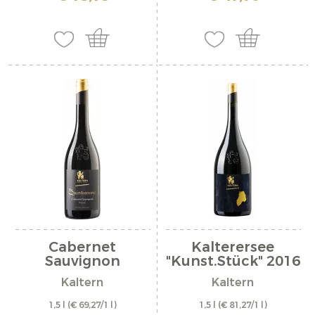
Cabernet
Kalterersee
Sauvignon
"Kunst.Stück" 2016
Riserva...
Kaltern
Kaltern
1,5 l
(€ 69,27/1 l)
1,5 l
(€ 81,27/1 l)