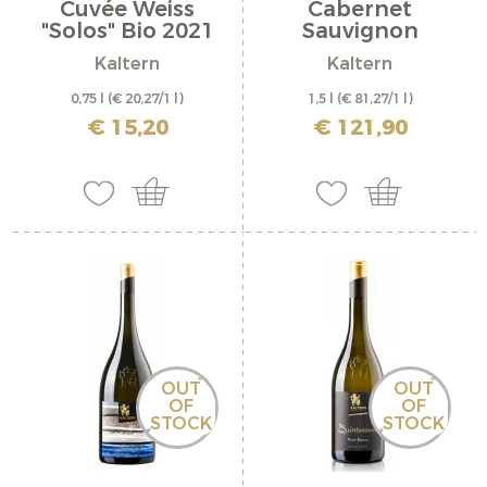
Cuvée Weiss
Cabernet
"Solos" Bio 2021
Sauvignon
Riserva...
Kaltern
Kaltern
0,75 l
(€ 20,27/1 l)
1,5 l
(€ 81,27/1 l)
inkl. MwSt. zzgl. Versandkosten
inkl. MwSt. zzgl. Versandkosten
€ 15,20
€ 121,90
OUT
OUT
OF
OF
STOCK
STOCK