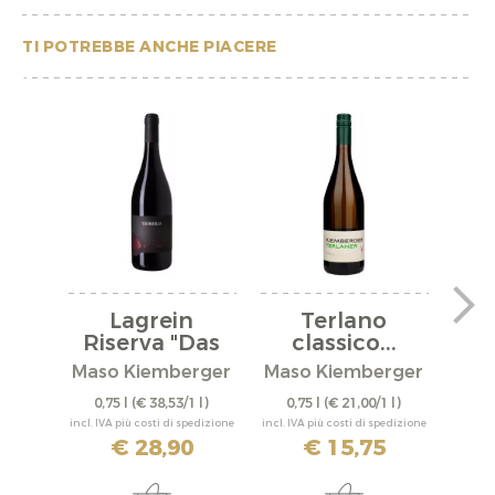
TI POTREBBE ANCHE PIACERE
Lagrein
Terlano
Cu
Riserva "Das
classico...
rote...
Maso Kiemberger
Maso Kiemberger
Mas
0,75 l
(€ 38,53/1 l)
0,75 l
(€ 21,00/1 l)
0,
incl. IVA più costi di spedizione
incl. IVA più costi di spedizione
incl. IV
€ 28,90
€ 15,75