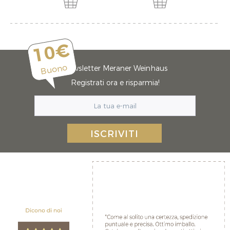
10€
Buono
Newsletter Meraner Weinhaus
Registrati ora e risparmia!
ISCRIVITI