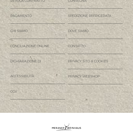
REVOCA CONTRATTO
CONSEGNA
PAGAMENTO
SPEDIZIONE REFRIGERATA
CHI SIAMO
DOVE SIAMO
CONCILIAZIONE ONLINE
CONTATTO
DICHIARAZIONE DI
PRIVACY SITO & COOKIES
ACCESSIBILITÀ
PRIVACY WEBSHOP
CGV