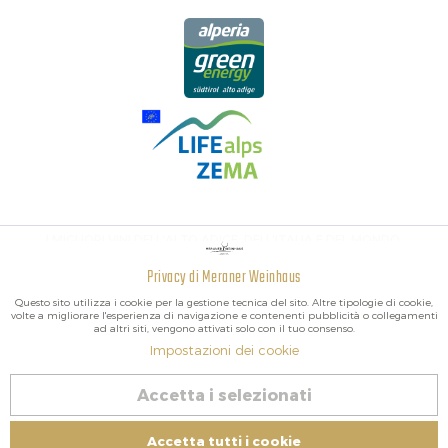
I MIGLIORI VINI DELL'ALTO ADIGE, DELL'ITALIA E DEL MONDO.
Privacy di Meraner Weinhaus
Attivo
Funzionali
Questo sito utilizza i cookie per la gestione tecnica del sito. Altre tipologie di cookie,
volte a migliorare l'esperienza di navigazione e contenenti pubblicità o collegamenti
ad altri siti, vengono attivati solo con il tuo consenso.
Non
Marketing
Impostazioni dei cookie
attivo
2026 Meraner Weinhaus
Accetta i selezionati
Revoca contratto
Non
Tracciamento
attivo
Impressum
|
Cookies
| P.IVA IT02578060218 | Bio-Certificato:
Accetta tutti i cookie