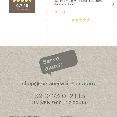
Serve
aiuto?
shop@meranerweinhaus.com
+39 0473 012113
LUN-VEN 9:00 - 12:00 Uhr