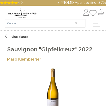
4.9
➝
PROMO Aperitivo fino -37%
Vino bianco
Sauvignon "Gipfelkreuz" 2022
Maso Kiemberger