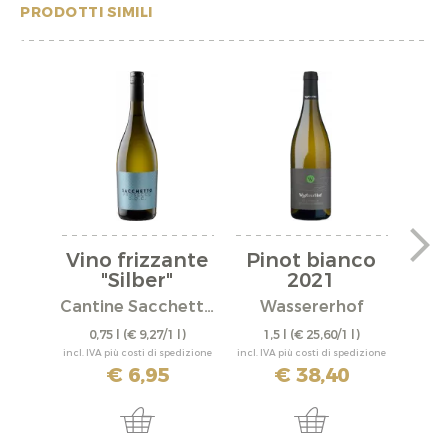
PRODOTTI SIMILI
Vino frizzante
Pinot bianco
Pi
"Silber"
2021
Mit
Cantine Sacchetto S.r.l.
Wassererhof
0,75 l
(€ 9,27/1 l)
1,5 l
(€ 25,60/1 l)
0,
incl. IVA più costi di spedizione
incl. IVA più costi di spedizione
incl. IV
€ 6,95
€ 38,40