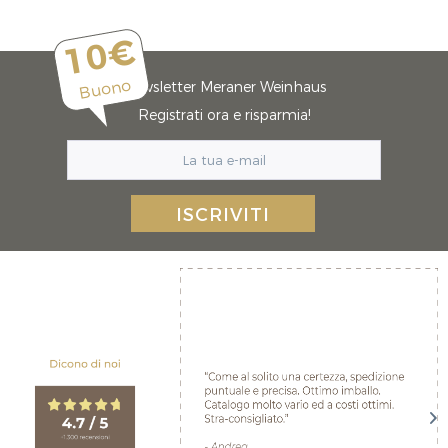
10€
Buono
Newsletter Meraner Weinhaus
Registrati ora e risparmia!
ISCRIVITI