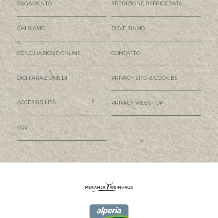
PAGAMENTO
SPEDIZIONE REFRIGERATA
CHI SIAMO
DOVE SIAMO
CONCILIAZIONE ONLINE
CONTATTO
DICHIARAZIONE DI
PRIVACY SITO & COOKIES
ACCESSIBILITÀ
PRIVACY WEBSHOP
CGV