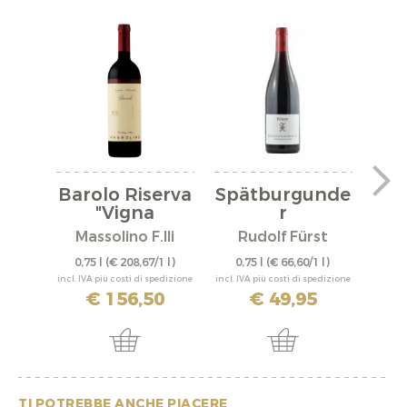
Barolo Riserva
Spätburgunde
"Vigna
r
"A
Rionda"...
"Bürgstadter...
Massolino F.lli
Rudolf Fürst
0,75 l
(€ 208,67/1 l)
0,75 l
(€ 66,60/1 l)
0,
incl. IVA più costi di spedizione
incl. IVA più costi di spedizione
incl. IV
€ 156,50
€ 49,95
TI POTREBBE ANCHE PIACERE