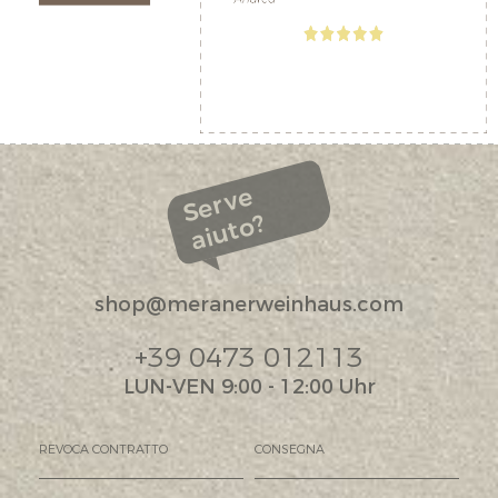
Serve
aiuto?
shop@meranerweinhaus.com
+39 0473 012113
LUN-VEN 9:00 - 12:00 Uhr
REVOCA CONTRATTO
CONSEGNA