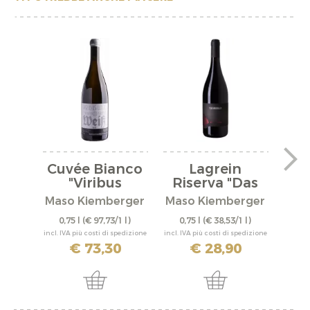
Cuvée Bianco
Lagrein
Cu
"Viribus
Riserva "Das
"
Unitis"...
rote...
Maso Kiemberger
Maso Kiemberger
E
0,75 l
(€ 97,73/1 l)
0,75 l
(€ 38,53/1 l)
0,
incl. IVA più costi di spedizione
incl. IVA più costi di spedizione
incl. IV
€ 73,30
€ 28,90