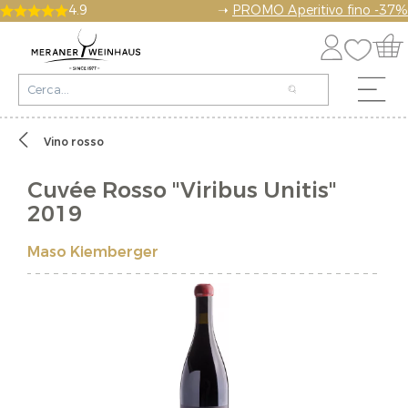
4.9
➝
PROMO Aperitivo fino -37%
Vino rosso
Cuvée Rosso "Viribus Unitis"
2019
Maso Kiemberger