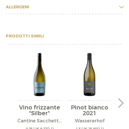
ALLERGENI
PRODOTTI SIMILI
Vino frizzante
Pinot bianco
Pi
"Silber"
2021
Mit
Cantine Sacchetto S.r.l.
Wassererhof