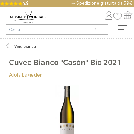
4.9
➝
Spedizione gratuita da 59€*
Vino bianco
Cuvée Bianco "Casòn" Bio 2021
Alois Lageder