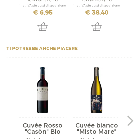
0,75 l
(€ 9,27/1 l)
1,5 l
(€ 25,60/1 l)
0,
incl. IVA più costi di spedizione
incl. IVA più costi di spedizione
incl. IV
€ 6,95
€ 38,40
TI POTREBBE ANCHE PIACERE
Cuvée Rosso
Cuvée bianco
S
"Casòn" Bio
"Misto Mare"
2020
2025
Val