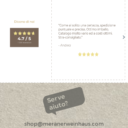
Serve
aiuto?
shop@meranerweinhaus.com