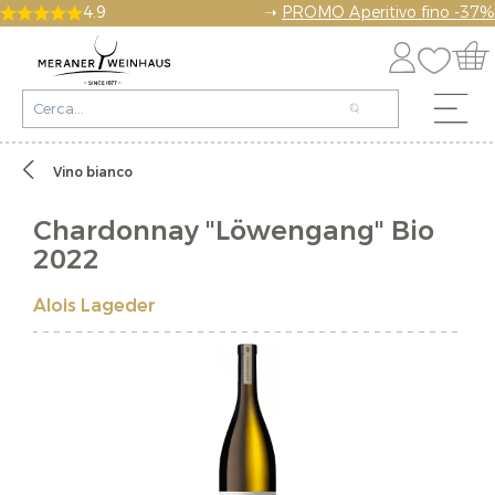
4.9
➝
PROMO Aperitivo fino -37%
Vino bianco
Chardonnay "Löwengang" Bio
2022
Alois Lageder