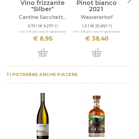
Vino frizzante
Pinot bianco
Pi
"Silber"
2021
Mit
Cantine Sacchetto S.r.l.
Wassererhof
0,75 l
(€ 9,27/1 l)
1,5 l
(€ 25,60/1 l)
0,
incl. IVA più costi di spedizione
incl. IVA più costi di spedizione
incl. IV
€ 6,95
€ 38,40
TI POTREBBE ANCHE PIACERE