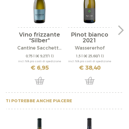
Vino frizzante
Pinot bianco
Pi
"Silber"
2021
Mit
Cantine Sacchetto S.r.l.
Wassererhof
0,75 l
(€ 9,27/1 l)
1,5 l
(€ 25,60/1 l)
0,
incl. IVA più costi di spedizione
incl. IVA più costi di spedizione
incl. IV
€ 6,95
€ 38,40
TI POTREBBE ANCHE PIACERE