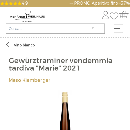
4.9
➝
PROMO Aperitivo fino -37%
Vino bianco
Gewürztraminer vendemmia
tardiva "Marie" 2021
Maso Kiemberger