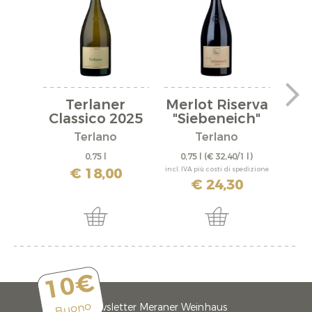
Terlaner
Merlot Riserva
Classico 2025
"Siebeneich"
"F
2023
Terlano
Terlano
0,75 l
0,75 l
(€ 32,40/1 l)
0,
€ 18,00
incl. IVA più costi di spedizione
incl. IV
€ 24,30
10€
Buono
Newsletter Meraner Weinhaus