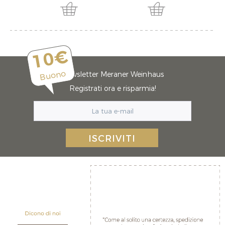
10€
Buono
Newsletter Meraner Weinhaus
Registrati ora e risparmia!
ISCRIVITI