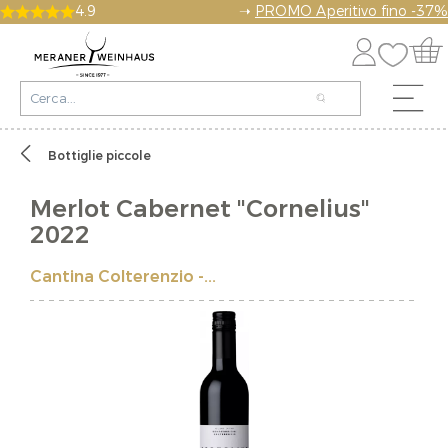
4.9
➝
PROMO Aperitivo fino -37%
Bottiglie piccole
Merlot Cabernet "Cornelius"
2022
Cantina Colterenzio -...