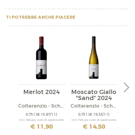
TI POTREBBE ANCHE PIACERE
Merlot 2024
Moscato Giallo
"Sand" 2024
"
P
Colterenzio - Schreckbichl
Colterenzio - Schreckbichl
0,75 l
(€ 15,87/1 l)
0,75 l
(€ 19,33/1 l)
0,
incl. IVA più costi di spedizione
incl. IVA più costi di spedizione
incl. IV
€ 11,90
€ 14,50