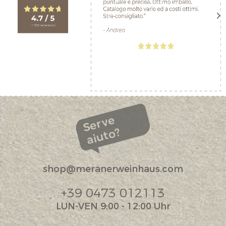
Serve
aiuto?
shop@meranerweinhaus.com
+39 0473 012113
LUN-VEN 9:00 - 12:00 Uhr