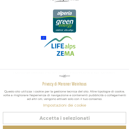
I MIGLIORI VINI DELL'ALTO ADIGE, DELL'ITALIA E DEL MONDO.
Privacy di Meraner Weinhaus
Attivo
Funzionali
Questo sito utilizza i cookie per la gestione tecnica del sito. Altre tipologie di cookie,
volte a migliorare l'esperienza di navigazione e contenenti pubblicità o collegamenti
ad altri siti, vengono attivati solo con il tuo consenso.
Non
Marketing
Impostazioni dei cookie
attivo
2026 Meraner Weinhaus
Accetta i selezionati
Revoca contratto
Non
Tracciamento
attivo
Impressum
|
Cookies
| P.IVA IT02578060218 | Bio-Certificato: