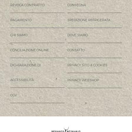
REVOCA CONTRATTO
CONSEGNA
PAGAMENTO
SPEDIZIONE REFRIGERATA
CHI SIAMO
DOVE SIAMO
CONCILIAZIONE ONLINE
CONTATTO
DICHIARAZIONE DI
PRIVACY SITO & COOKIES
ACCESSIBILITÀ
PRIVACY WEBSHOP
CGV