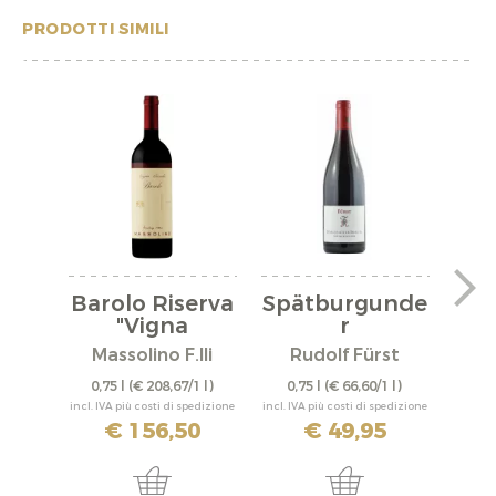
PRODOTTI SIMILI
Barolo Riserva
Spätburgunde
"Vigna
r
"A
Rionda"...
"Bürgstadter...
Massolino F.lli
Rudolf Fürst
0,75 l
(€ 208,67/1 l)
0,75 l
(€ 66,60/1 l)
0,
incl. IVA più costi di spedizione
incl. IVA più costi di spedizione
incl. IV
€ 156,50
€ 49,95