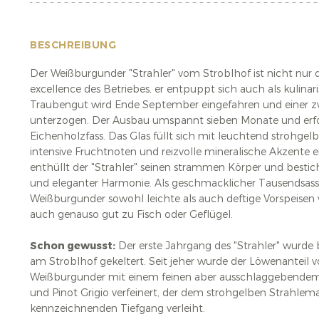
BESCHREIBUNG
Der Weißburgunder "Strahler" vom Stroblhof ist nicht nur d
excellence des Betriebes, er entpuppt sich auch als kulin
Traubengut wird Ende September eingefahren und einer 
unterzogen. Der Ausbau umspannt sieben Monate und erf
Eichenholzfass. Das Glas füllt sich mit leuchtend strohg
intensive Fruchtnoten und reizvolle mineralische Akzente
enthüllt der "Strahler" seinen strammen Körper und bestich
und eleganter Harmonie. Als geschmacklicher Tausendsassa
Weißburgunder sowohl leichte als auch deftige Vorspeisen 
auch genauso gut zu Fisch oder Geflügel.
Schon gewusst:
Der erste Jahrgang des "Strahler" wurde 
am Stroblhof gekeltert. Seit jeher wurde der Löwenanteil
Weißburgunder mit einem feinen aber ausschlaggebende
und Pinot Grigio verfeinert, der dem strohgelben Strahlem
kennzeichnenden Tiefgang verleiht.