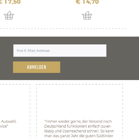
€ 17,50
€ 14,70
ANMELDEN