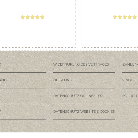
D
WIDERRUFUNG DES VERTRAGES
ZAHLUN
ANDEL
ÜBER UNS
VINOTHE
DATENSCHUTZ ONLINESHOP
SCHLIC
T
DATENSCHUTZ WEBSITE & COOKIES