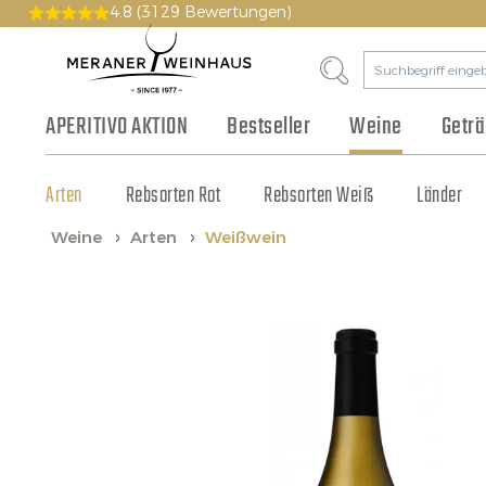
4.8
(3129 Bewertungen)
APERITIVO AKTION
Bestseller
Weine
Getr
Arten
Bier & Cidre
Wurst & Aufschnitt
Pakete
Geschichte
Rebsorten Rot
Gutscheine
Philosophie
Fruchtsaft & Sirup
Käse
Rebsorten Weiß
Vinothek
Olivenöl & Balsamico
Tonic & Cocktailzutat
Großhandel
Länder
Weine
Arten
Weißwein