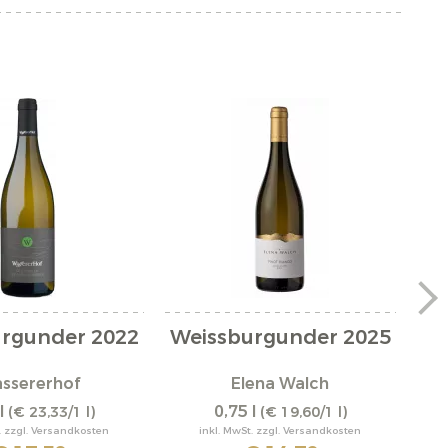
rgunder 2022
Weissburgunder 2025
"
ssererhof
Elena Walch
l
0,75 l
(€ 23,33/1 l)
(€ 19,60/1 l)
. zzgl. Versandkosten
inkl. MwSt. zzgl. Versandkosten