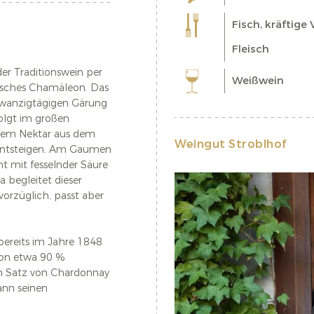
Fisch, kräftige
Fleisch
er Traditionswein per
Weißwein
arisches Chamäleon. Das
zwanzigtägigen Gärung
olgt im großen
elbem Nektar aus dem
Weingut Stroblhof
 entsteigen. Am Gaumen
t mit fesselnder Säure
 begleitet dieser
vorzüglich, passt aber
bereits im Jahre 1848
 von etwa 90 %
m Satz von Chardonnay
ann seinen