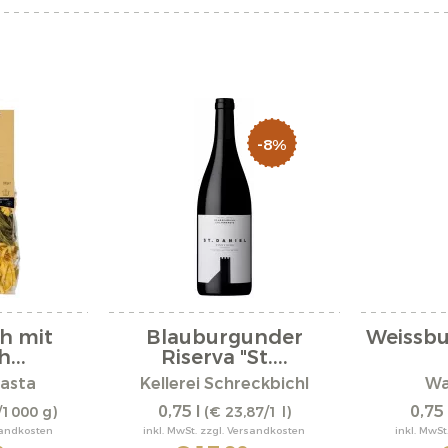
-8%
h mit
Blauburgunder
Weissbu
...
Riserva "St....
asta
Kellerei Schreckbichl
Wa
0,75 l
0,75 
/1000 g)
(€ 23,87/1 l)
rsandkosten
inkl. MwSt. zzgl. Versandkosten
inkl. MwSt