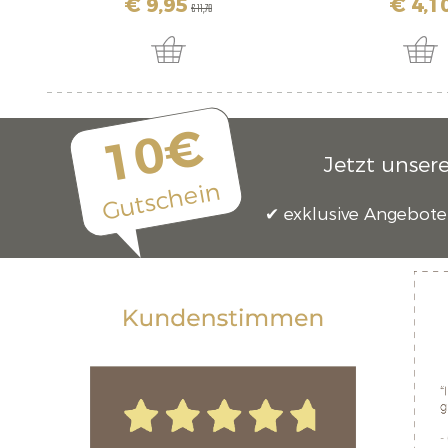
€ 9,95
€ 4,1
€ 11,70
10€
Jetzt unser
Gutschein
exklusive Angebote