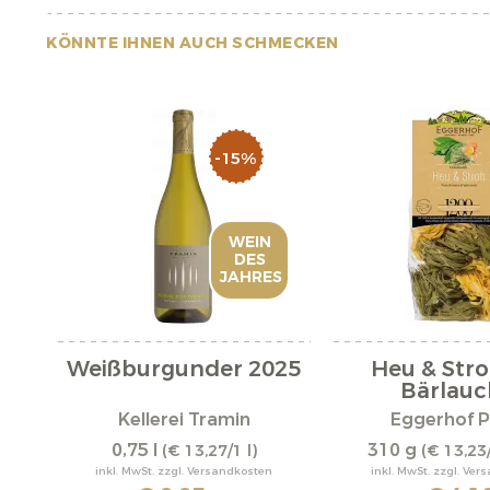
KÖNNTE IHNEN AUCH SCHMECKEN
-15%
WEIN
DES
JAHRES
Weißburgunder 2025
Heu & Stro
Bärlauch
Kellerei Tramin
Eggerhof P
0,75 l
310 g
(€ 13,27/1 l)
(€ 13,23
inkl. MwSt. zzgl. Versandkosten
inkl. MwSt. zzgl. Ve