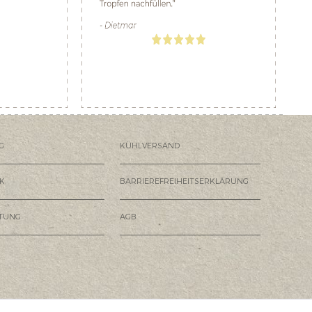
G
KÜHLVERSAND
K
BARRIEREFREIHEITSERKLÄRUNG
HTUNG
AGB