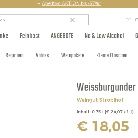
➝
Aperitivo AKTION bis -37%*
DE
I
änke
Feinkost
ANGEBOTE
No & Low Alcohol
G
en
Backwaren & Pasta
Regionen
Team
Weinhaus Club
Anlass
Aufstriche & Chutneys
Weinpakete
Blog
Hersteller
Kleine Flaschen
Eingelegtes
Jobs
Weissburgunder 
Weingut Stroblhof
Inhalt:
0.75 l (€ 24,07 / 1 l)
€ 18,05