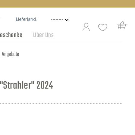
Lieferland:
T
eschenke
Über Uns
Schokolade
Angebote
"Strahler" 2024