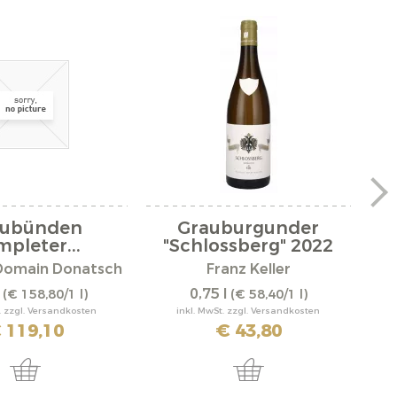
aubünden
Grauburgunder
Mo
pleter...
"Schlossberg" 2022
Domain Donatsch
Franz Keller
l
0,75 l
(€ 158,80/1 l)
(€ 58,40/1 l)
. zzgl. Versandkosten
inkl. MwSt. zzgl. Versandkosten
 119,10
€ 43,80