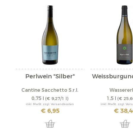
Perlwein "Silber"
Weissburgun
Cantine Sacchetto S.r.l.
Wasserer
0,75 l
1,5 l
(€ 9,27/1 l)
(€ 25,6
inkl. MwSt. zzgl. Versandkosten
inkl. MwSt. zzgl. Ve
€ 6,95
€ 38,4