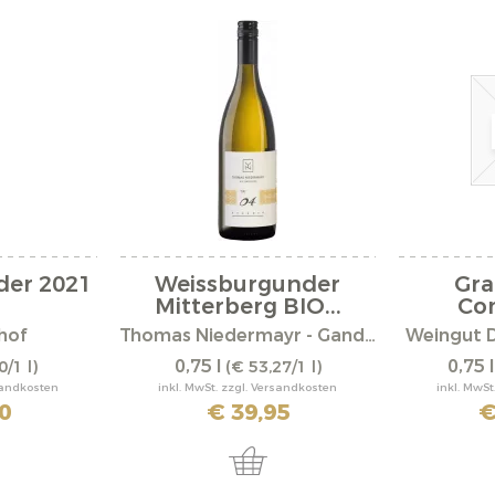
der 2021
Weissburgunder
Gr
Mitterberg BIO...
Com
hof
Thomas Niedermayr - Gandberg
Weingut 
0,75 l
0,75 
0/1 l)
(€ 53,27/1 l)
rsandkosten
inkl. MwSt. zzgl. Versandkosten
inkl. MwSt
0
€ 39,95
€