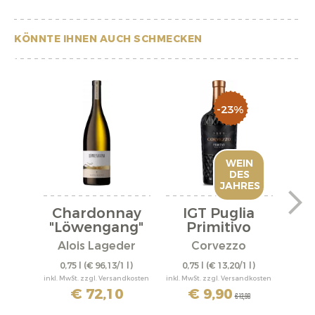
KÖNNTE IHNEN AUCH SCHMECKEN
-23%
WEIN
DES
JAHRES
Chardonnay
IGT Puglia
Wei
"Löwengang"
Primitivo
Bio 2022
Family...
Alois Lageder
Corvezzo
0,75 l
(€ 96,13/1 l)
0,75 l
(€ 13,20/1 l)
0,
inkl. MwSt. zzgl. Versandkosten
inkl. MwSt. zzgl. Versandkosten
inkl. M
€ 72,10
€ 9,90
€ 12,90