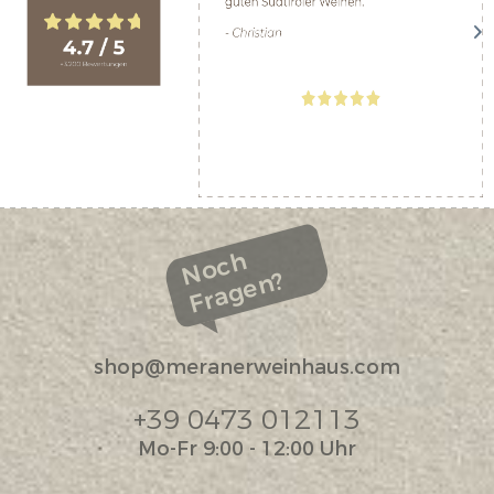
Noch
Fragen?
shop@meranerweinhaus.com
+39 0473 012113
Mo-Fr 9:00 - 12:00 Uhr