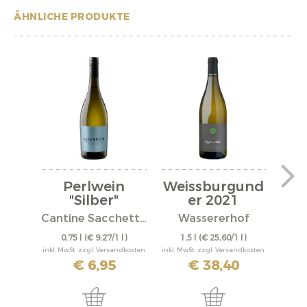
ÄHNLICHE PRODUKTE
Perlwein
Weissburgund
We
"Silber"
er 2021
er
Cantine Sacchetto S.r.l.
Wassererhof
0,75 l
(€ 9,27/1 l)
1,5 l
(€ 25,60/1 l)
0,
inkl. MwSt. zzgl. Versandkosten
inkl. MwSt. zzgl. Versandkosten
inkl. M
€ 6,95
€ 38,40