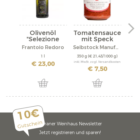
Olivenöl
Tomatensauce
Tom
"Selezione
mit Speck
B
Oro"
Frantoio Redoro
Seibstock Manufaktur
1 l
350 g
(€ 21,43/1000 g)
350 
€ 23,00
inkl. MwSt. zzgl. Versandkosten
inkl. M
€ 7,50
10€
Gutschein
Meraner Weinhaus Newsletter
Jetzt registrieren und sparen!