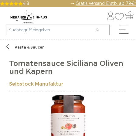
4.8
➝
Gratis Versand Erstb. ab 79€*
Pasta & Saucen
Tomatensauce Siciliana Oliven
und Kapern
Seibstock Manufaktur