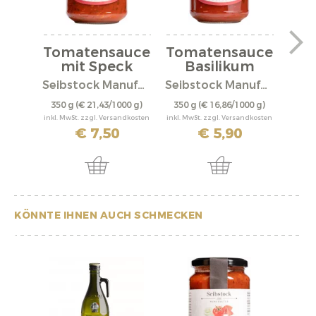
Tomatensauce
Tomatensauce
mit Speck
Basilikum
Am
Seibstock Manufaktur
Seibstock Manufaktur
K
350 g
(€ 21,43/1000 g)
350 g
(€ 16,86/1000 g)
160 
inkl. MwSt. zzgl. Versandkosten
inkl. MwSt. zzgl. Versandkosten
inkl. M
€ 7,50
€ 5,90
KÖNNTE IHNEN AUCH SCHMECKEN