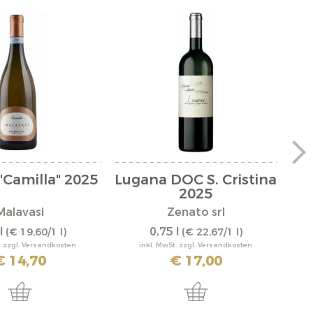
"Camilla" 2025
Lugana DOC S. Cristina
L
2025
Malavasi
Zenato srl
l
0,75 l
(€ 19,60/1 l)
(€ 22,67/1 l)
. zzgl. Versandkosten
inkl. MwSt. zzgl. Versandkosten
€ 14,70
€ 17,00