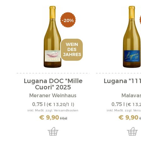
-20%
WEIN
DES
JAHRES
Lugana DOC "Mille
Lugana "111
Cuori" 2025
Meraner Weinhaus
Malavas
0,75 l
0,75 l
(€ 13,20/1 l)
(€ 13,2
inkl. MwSt. zzgl. Versandkosten
inkl. MwSt. zzgl. Ve
€ 9,90
€ 9,90
€ 12,40
€