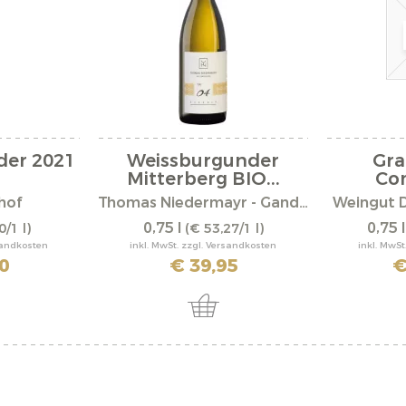
der 2021
Weissburgunder
Gr
Mitterberg BIO...
Com
hof
Thomas Niedermayr - Gandberg
Weingut 
0,75 l
0,75 
0/1 l)
(€ 53,27/1 l)
rsandkosten
inkl. MwSt. zzgl. Versandkosten
inkl. MwSt
0
€ 39,95
€