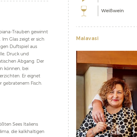
Weißwein
biana-Trauben gewinnt
Malavasi
Im Glas zeigt er sich
igen Duftspiel aus
lle, Druck und
atischen Abgang. Der
en können, bei
rzichten. Er eignet
der gebratenem Fisch.
ßten Sees Italiens
ima, die kalkhaltigen