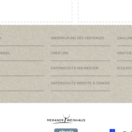
D
WIDERRUFUNG DES VERTRAGES
ZAHLUN
ANDEL
ÜBER UNS
VINOTHE
DATENSCHUTZ ONLINESHOP
SCHLIC
T
DATENSCHUTZ WEBSITE & COOKIES