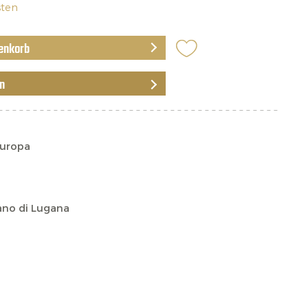
sten
enkorb
en
Europa
ano di Lugana