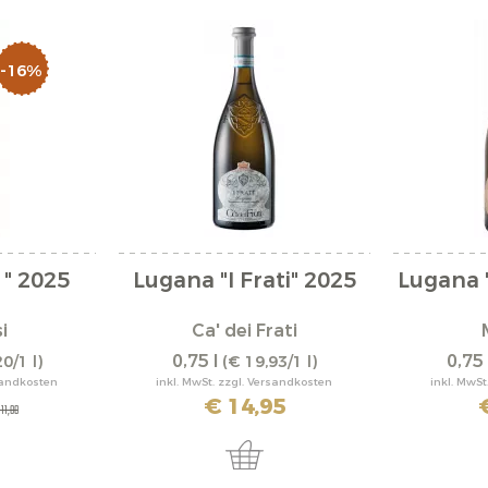
-16%
" 2025
Lugana "I Frati" 2025
Lugana 
i
Ca' dei Frati
0,75 l
0,75 
0/1 l)
(€ 19,93/1 l)
rsandkosten
inkl. MwSt. zzgl. Versandkosten
inkl. MwSt
€ 14,95
 11,80