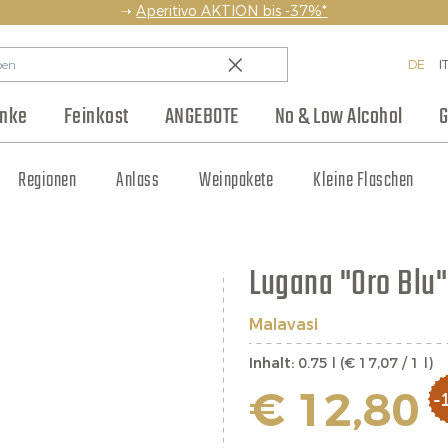
➝
Aperitivo AKTION bis -37%*
DE
I
änke
Feinkost
ANGEBOTE
No & Low Alcohol
G
en
Backwaren & Pasta
Regionen
Team
Weinhaus Club
Anlass
Aufstriche & Chutneys
Weinpakete
Blog
Hersteller
Kleine Flaschen
Eingelegtes
Jobs
Lugana "Oro Blu"
Malavasi
Inhalt:
0.75 l (€ 17,07 / 1 l)
€ 12,80
-