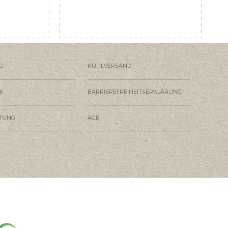
G
KÜHLVERSAND
K
BARRIEREFREIHEITSERKLÄRUNG
HTUNG
AGB