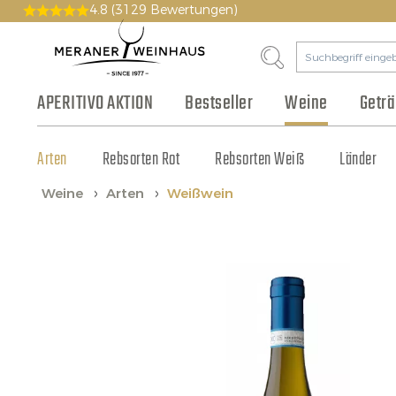
4.8
(3129 Bewertungen)
APERITIVO AKTION
Bestseller
Weine
Getr
Arten
Bier & Cidre
Wurst & Aufschnitt
Pakete
Geschichte
Rebsorten Rot
Gutscheine
Philosophie
Fruchtsaft & Sirup
Käse
Rebsorten Weiß
Vinothek
Olivenöl & Balsamico
Tonic & Cocktailzutat
Großhandel
Länder
Weine
Arten
Weißwein