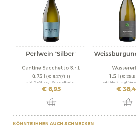
Perlwein "Silber"
Weissburgun
Cantine Sacchetto S.r.l.
Wasserer
0,75 l
1,5 l
(€ 9,27/1 l)
(€ 25,6
inkl. MwSt. zzgl. Versandkosten
inkl. MwSt. zzgl. Ve
€ 6,95
€ 38,4
KÖNNTE IHNEN AUCH SCHMECKEN