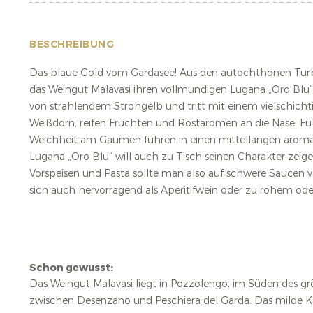
BESCHREIBUNG
Das blaue Gold vom Gardasee! Aus den autochthonen Tur
das Weingut Malavasi ihren vollmundigen Lugana „Oro Blu“. 
von strahlendem Strohgelb und tritt mit einem vielschicht
Weißdorn, reifen Früchten und Röstaromen an die Nase. Fü
Weichheit am Gaumen führen in einen mittellangen arom
Lugana „Oro Blu“ will auch zu Tisch seinen Charakter zeig
Vorspeisen und Pasta sollte man also auf schwere Saucen ve
sich auch hervorragend als Aperitifwein oder zu rohem o
Schon gewusst:
Das
Weingut Malavasi
liegt in Pozzolengo, im Süden des grö
zwischen Desenzano und Peschiera del Garda. Das milde Kl