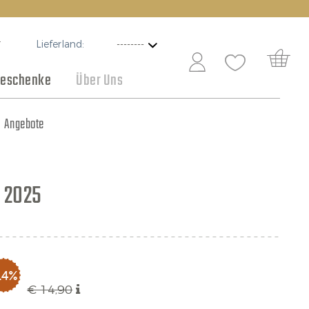
Lieferland:
T
eschenke
Über Uns
Schokolade
Angebote
 2025
14%
€ 14,90