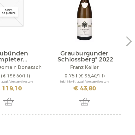
aubünden
Grauburgunder
Mo
pleter...
"Schlossberg" 2022
Domain Donatsch
Franz Keller
l
0,75 l
(€ 158,80/1 l)
(€ 58,40/1 l)
. zzgl. Versandkosten
inkl. MwSt. zzgl. Versandkosten
 119,10
€ 43,80