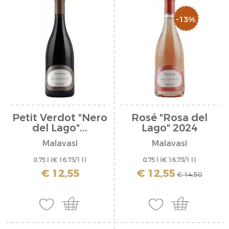
-13%
Petit Verdot "Nero
Rosé "Rosa del
del Lago"...
Lago" 2024
Malavasi
Malavasi
0,75 l
(€ 16,73/1 l)
0,75 l
(€ 16,73/1 l)
inkl. MwSt. zzgl. Versandkosten
inkl. MwSt. zzgl. Versandkosten
€ 12,55
€ 12,55
€ 14,50