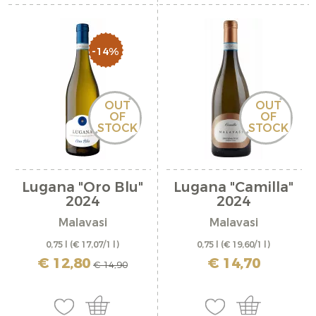
-14%
OUT
OUT
OF
OF
STOCK
STOCK
Lugana "Oro Blu"
Lugana "Camilla"
2024
2024
Malavasi
Malavasi
0,75 l
(€ 17,07/1 l)
0,75 l
(€ 19,60/1 l)
inkl. MwSt. zzgl. Versandkosten
inkl. MwSt. zzgl. Versandkosten
€ 12,80
€ 14,70
€ 14,90