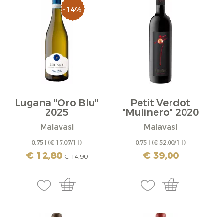
-14%
Lugana "Oro Blu"
Petit Verdot
2025
"Mulinero" 2020
Malavasi
Malavasi
0,75 l
(€ 17,07/1 l)
0,75 l
(€ 52,00/1 l)
inkl. MwSt. zzgl. Versandkosten
inkl. MwSt. zzgl. Versandkosten
€ 12,80
€ 39,00
€ 14,90