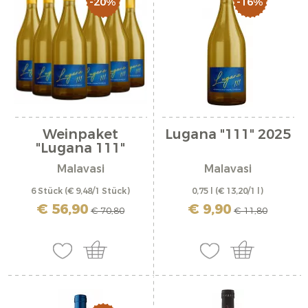
-20%
-16%
Weinpaket
Lugana "111" 2025
"Lugana 111"
Malavasi
Malavasi
6 Stück
(€ 9,48/1 Stück)
0,75 l
(€ 13,20/1 l)
inkl. MwSt. zzgl. Versandkosten
inkl. MwSt. zzgl. Versandkosten
€ 56,90
€ 9,90
€ 70,80
€ 11,80