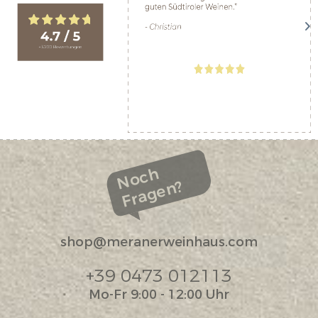
Noch
Fragen?
shop@meranerweinhaus.com
+39 0473 012113
Mo-Fr 9:00 - 12:00 Uhr