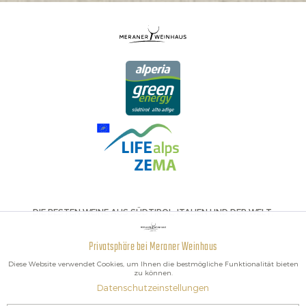
DIE BESTEN WEINE AUS SÜDTIROL, ITALIEN UND DER WELT.
Privatsphäre bei Meraner Weinhaus
Aktiv
Funktionale
Diese Website verwendet Cookies, um Ihnen die bestmögliche Funktionalität bieten
zu können.
Datenschutzeinstellungen
Inaktiv
Marketing
2026 Meraner Weinhaus