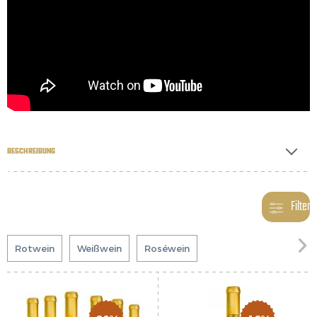
BESCHREIBUNG
Filter

Rotwein
Weißwein
Roséwein