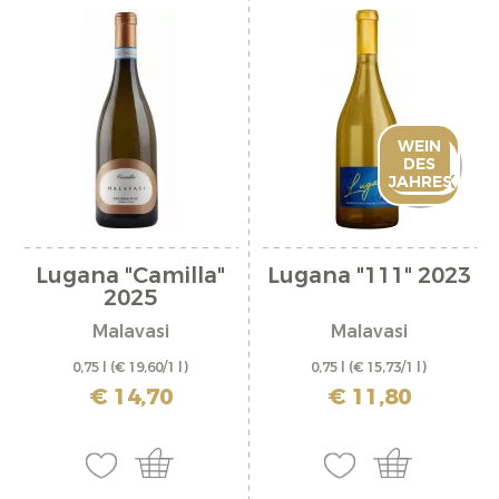
OUT
WEIN
OF
DES
STOCK
JAHRES
Lugana "Camilla"
Lugana "111" 2023
2025
Malavasi
Malavasi
0,75 l
(€ 19,60/1 l)
0,75 l
(€ 15,73/1 l)
inkl. MwSt. zzgl. Versandkosten
inkl. MwSt. zzgl. Versandkosten
€ 14,70
€ 11,80