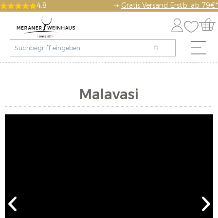
4.8
➝
Gratis Versand Erstb. ab 79€*
Malavasi