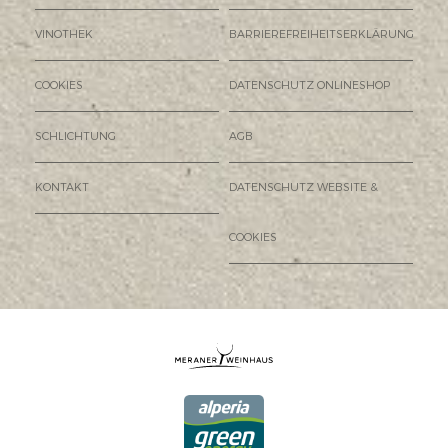
VINOTHEK
BARRIEREFREIHEITSERKLÄRUNG
COOKIES
DATENSCHUTZ ONLINESHOP
SCHLICHTUNG
AGB
KONTAKT
DATENSCHUTZ WEBSITE &
COOKIES