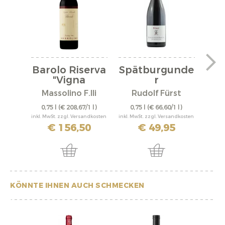
Barolo Riserva
Spätburgunde
V
"Vigna
r
"A
Rionda"...
"Bürgstadter...
Massolino F.lli
Rudolf Fürst
0,75 l
(€ 208,67/1 l)
0,75 l
(€ 66,60/1 l)
0,
inkl. MwSt. zzgl. Versandkosten
inkl. MwSt. zzgl. Versandkosten
inkl. M
€ 156,50
€ 49,95
KÖNNTE IHNEN AUCH SCHMECKEN