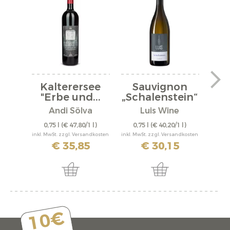
Kalterersee
Sauvignon
Ri
"Erbe und...
„Schalenstein“
2022
Andi Sölva
Luis Wine
0,75 l
(€ 47,80/1 l)
0,75 l
(€ 40,20/1 l)
0,
inkl. MwSt. zzgl. Versandkosten
inkl. MwSt. zzgl. Versandkosten
inkl. M
€ 35,85
€ 30,15
10€