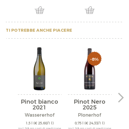
TI POTREBBE ANCHE PIACERE
-8%
Pinot bianco
Pinot Nero
S.
2021
2025
Cl
Wassererhof
Plonerhof
W
1,5 l
(€ 25,60/1 l)
0,75 l
(€ 24,33/1 l)
0,
incl. IVA più costi di spedizione
incl. IVA più costi di spedizione
incl. IV