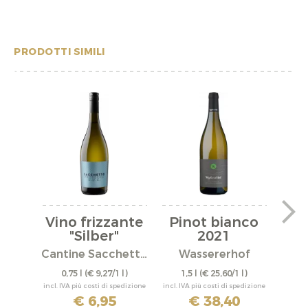
PRODOTTI SIMILI
Vino frizzante
Pinot bianco
Pi
"Silber"
2021
Mit
Cantine Sacchetto S.r.l.
Wassererhof
0,75 l
(€ 9,27/1 l)
1,5 l
(€ 25,60/1 l)
0,
incl. IVA più costi di spedizione
incl. IVA più costi di spedizione
incl. IV
€ 6,95
€ 38,40