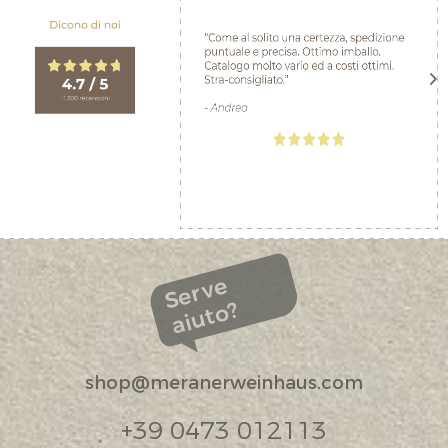
Serve
aiuto?
shop@meranerweinhaus.com
+39 0473 012113