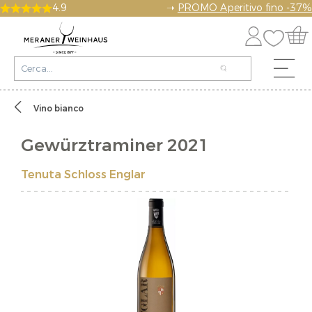
4.9
➝
PROMO Aperitivo fino -37%
Vino bianco
Gewürztraminer 2021
Tenuta Schloss Englar