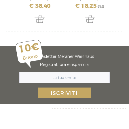
€ 38,40
€ 18,25
€ 19,80
10€
Buono
Newsletter Meraner Weinhaus
Registrati ora e risparmia!
ISCRIVITI