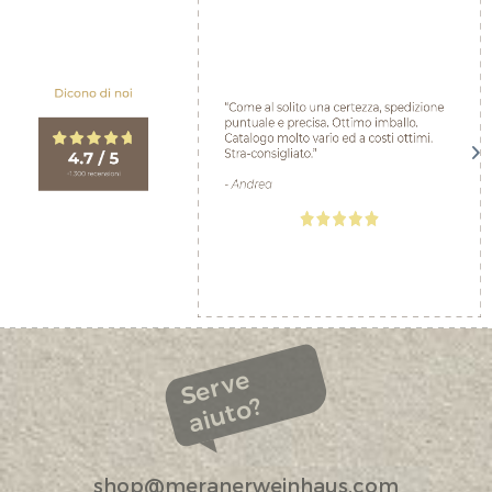
Serve
aiuto?
shop@meranerweinhaus.com