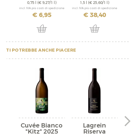
0,75 l
(€ 9,27/1 l)
1,5 l
(€ 25,60/1 l)
0,
incl. IVA più costi di spedizione
incl. IVA più costi di spedizione
incl. IV
€ 6,95
€ 38,40
TI POTREBBE ANCHE PIACERE
Cuvée Bianco
Lagrein
A
"Kitz" 2025
Riserva