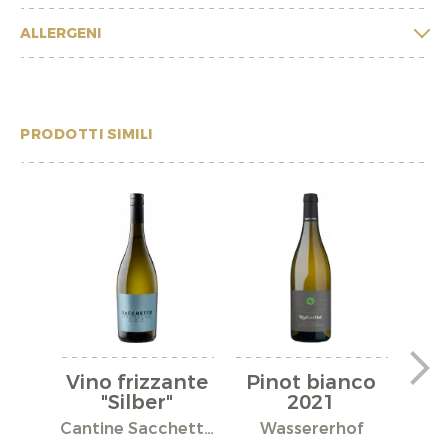
ALLERGENI
PRODOTTI SIMILI
Vino frizzante
Pinot bianco
Pi
"Silber"
2021
Mit
Cantine Sacchetto S.r.l.
Wassererhof