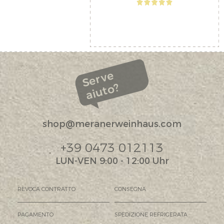
Serve
aiuto?
shop@meranerweinhaus.com
+39 0473 012113
LUN-VEN 9:00 - 12:00 Uhr
REVOCA CONTRATTO
CONSEGNA
PAGAMENTO
SPEDIZIONE REFRIGERATA