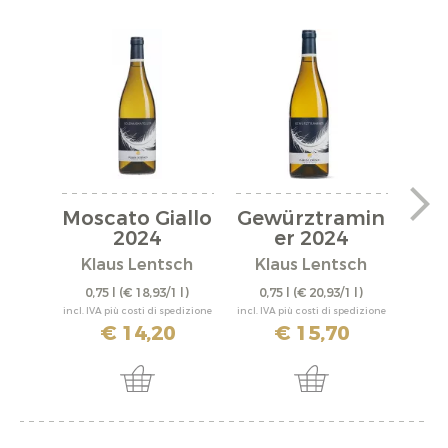
Moscato Giallo
Gewürztramin
Pi
2024
er 2024
"M
Klaus Lentsch
Klaus Lentsch
0,75 l
(€ 18,93/1 l)
0,75 l
(€ 20,93/1 l)
0,
incl. IVA più costi di spedizione
incl. IVA più costi di spedizione
incl. IV
€ 14,20
€ 15,70