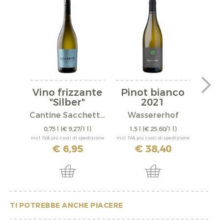
Vino frizzante
Pinot bianco
Pi
"Silber"
2021
Mit
Cantine Sacchetto S.r.l.
Wassererhof
0,75 l
(€ 9,27/1 l)
1,5 l
(€ 25,60/1 l)
0,
incl. IVA più costi di spedizione
incl. IVA più costi di spedizione
incl. IV
€ 6,95
€ 38,40
TI POTREBBE ANCHE PIACERE