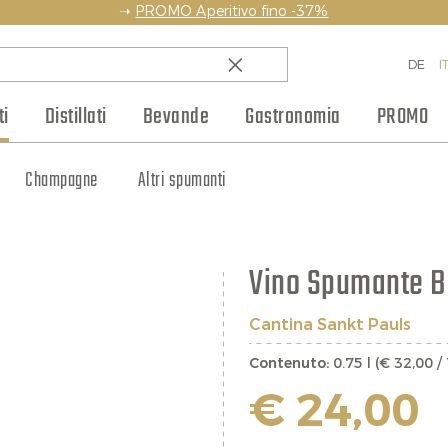
➝
PROMO Aperitivo fino -37%
DE
I
i
Distillati
Bevande
Gastronomia
PROMO
amico
Paesi
Rum
Weinhaus Club
Champagne
Pasta e prodotti da forno
Whisky
Regioni
Altri spumanti
Blog
Liquori e amari
Selezioni vino
Produttori
Composte e mostarde
Bottiglie piccole
Cognac e Armagnac
Jobs
Regali
S
Vino Spumante B
Cantina Sankt Pauls
Contenuto:
0.75 l (€ 32,00 / 
€ 24,00