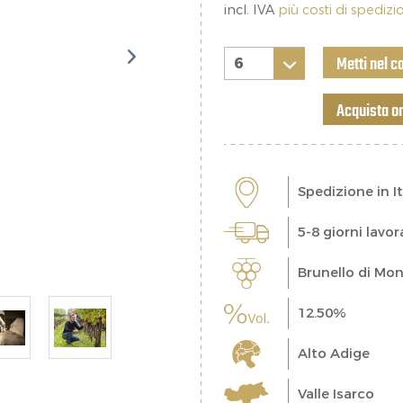
incl. IVA
più costi di spediz
Metti nel c
Acquista o
Spedizione in It
5-8 giorni lavor
Brunello di Mon
12.50%
Alto Adige
Valle Isarco