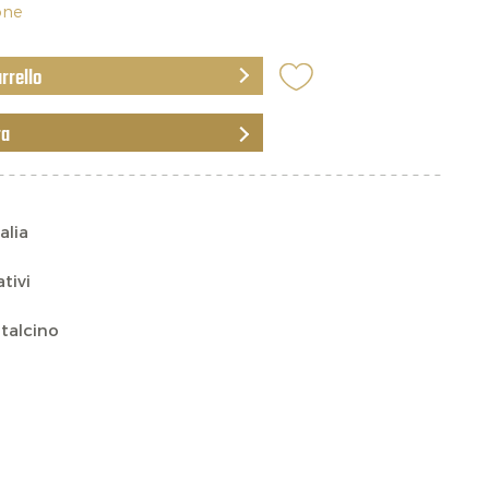
ione
arrello
ra
alia
ativi
talcino