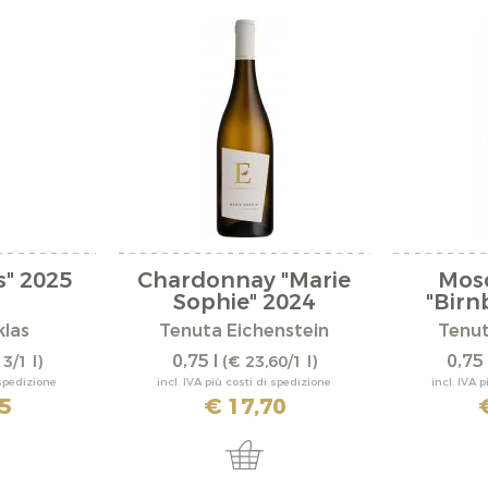
s" 2025
Chardonnay "Marie
Mosc
Sophie" 2024
"Birn
klas
Tenuta Eichenstein
Tenut
0,75 l
0,75 
3/1 l)
(€ 23,60/1 l)
 spedizione
incl. IVA più costi di spedizione
incl. IVA 
5
€ 17,70