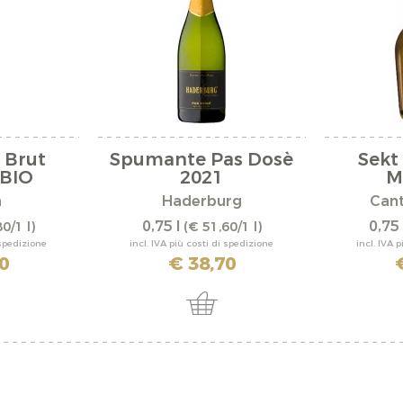
 Brut
Spumante Pas Dosè
Sekt
 BIO
2021
M
a
Haderburg
Can
0,75 l
0,75 
0/1 l)
(€ 51,60/1 l)
 spedizione
incl. IVA più costi di spedizione
incl. IVA 
0
€ 38,70