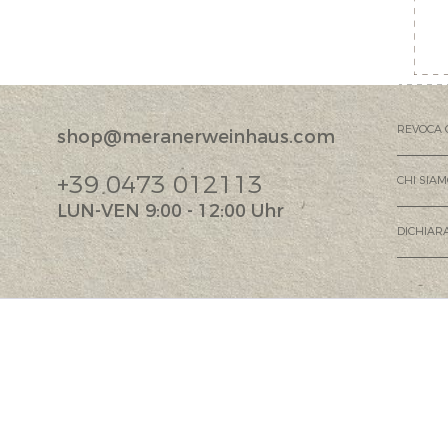
REVOCA 
shop@meranerweinhaus.com
+39 0473 012113
CHI SIA
LUN-VEN 9:00 - 12:00 Uhr
DICHIARA