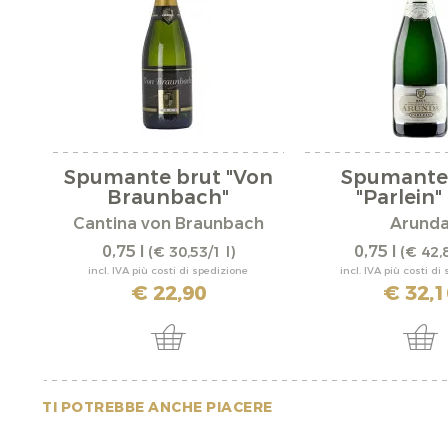
Spumante brut "Von
Spumante
Braunbach"
"Parlein"
Cantina von Braunbach
Arund
0,75 l
0,75 l
(€ 30,53/1 l)
(€ 42,8
incl. IVA più costi di spedizione
incl. IVA più costi di
€ 22,90
€ 32,1
TI POTREBBE ANCHE PIACERE