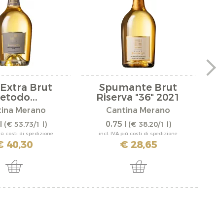
 Extra Brut
Spumante Brut
etodo...
Riserva "36" 2021
tina Merano
Cantina Merano
l
0,75 l
(€ 53,73/1 l)
(€ 38,20/1 l)
più costi di spedizione
incl. IVA più costi di spedizione
€ 40,30
€ 28,65