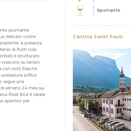
Spumante
llente spumante
Cantina Sankt Pauls
uo delicato colore
ersistente, si presenta
nso di frutti rossi,
rbido e strutturato,
 crescono su terreni
ma con notti fresche
 pressatura soffice
se, segue una
 di almeno 24 mesi sui
clarus Rosé Brut è ideale
e aperitivo per