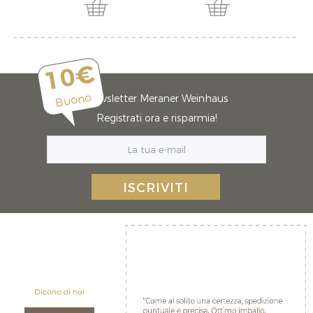
10€
Buono
Newsletter Meraner Weinhaus
Registrati ora e risparmia!
ISCRIVITI