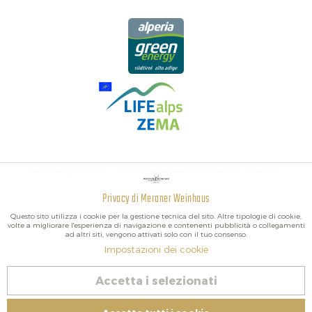
I MIGLIORI VINI DELL'ALTO ADIGE, DELL'ITALIA E DEL MONDO.
Privacy di Meraner Weinhaus
Attivo
Funzionali
Questo sito utilizza i cookie per la gestione tecnica del sito. Altre tipologie di cookie,
volte a migliorare l'esperienza di navigazione e contenenti pubblicità o collegamenti
ad altri siti, vengono attivati solo con il tuo consenso.
Non
Marketing
Impostazioni dei cookie
attivo
2026 Meraner Weinhaus
Accetta i selezionati
Revoca contratto
Non
Tracciamento
attivo
Impressum
|
Cookies
| P.IVA IT02578060218 | Bio-Certificato: