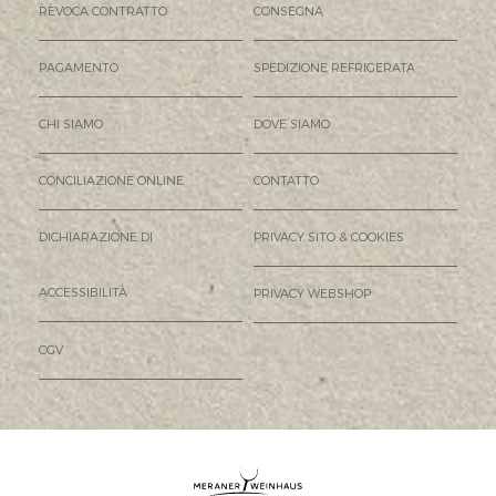
REVOCA CONTRATTO
CONSEGNA
PAGAMENTO
SPEDIZIONE REFRIGERATA
CHI SIAMO
DOVE SIAMO
CONCILIAZIONE ONLINE
CONTATTO
DICHIARAZIONE DI
PRIVACY SITO & COOKIES
ACCESSIBILITÀ
PRIVACY WEBSHOP
CGV