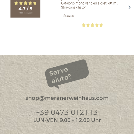
Serve
aiuto?
shop@meranerweinhaus.com
+39 0473 012113
LUN-VEN 9:00 - 12:00 Uhr