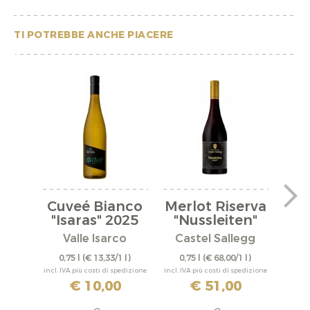
TI POTREBBE ANCHE PIACERE
Cuveé Bianco
Merlot Riserva
Pi
"Isaras" 2025
"Nussleiten"
2020
Valle Isarco
Castel Sallegg
W
0,75 l
(€ 13,33/1 l)
0,75 l
(€ 68,00/1 l)
1,
incl. IVA più costi di spedizione
incl. IVA più costi di spedizione
incl. IV
€ 10,00
€ 51,00