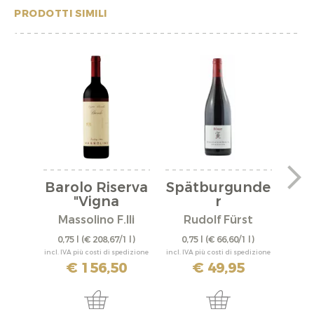
PRODOTTI SIMILI
Barolo Riserva
Spätburgunde
"Vigna
r
"A
Rionda"...
"Bürgstadter...
Massolino F.lli
Rudolf Fürst
0,75 l
(€ 208,67/1 l)
0,75 l
(€ 66,60/1 l)
0,
incl. IVA più costi di spedizione
incl. IVA più costi di spedizione
incl. IV
€ 156,50
€ 49,95