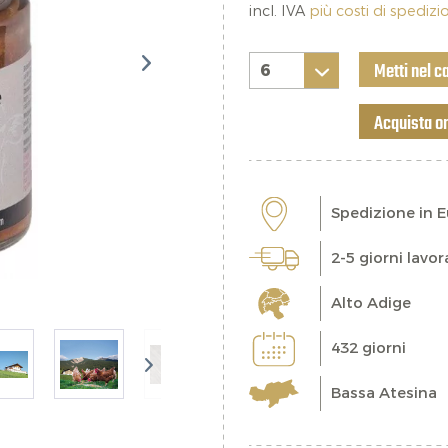
incl. IVA
più costi di spediz
Metti nel c
Acquista o
Spedizione in 
2-5 giorni lavor
Alto Adige
432 giorni
Bassa Atesina