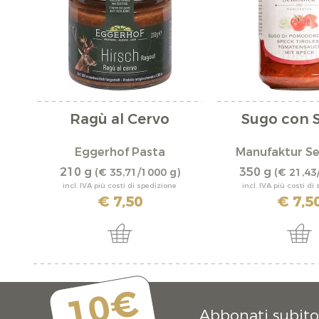
Ragù al Cervo
Sugo con 
Eggerhof Pasta
Manufaktur Se
210 g
350 g
(€ 35,71/1000 g)
(€ 21,43
incl. IVA più costi di spedizione
incl. IVA più costi di
€ 7,50
€ 7,5
10€
Abbonati subito 