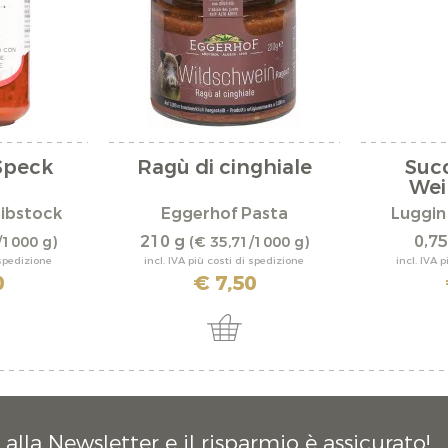
Speck
Ragù di cinghiale
Suc
Wei
ibstock
Eggerhof Pasta
Luggin
210 g
0,75
/1000 g)
(€ 35,71/1000 g)
 spedizione
incl. IVA più costi di spedizione
incl. IVA 
0
€ 7,50
alla Newsletter e il risparmio è assicurato!