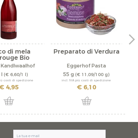
co di mela
Preparato di Verdura
Ca
rouge Bio
 Kandlwaalhof
Eggerhof Pasta
 l
55 g
(€ 6,60/1 l)
(€ 11,09/100 g)
più costi di spedizione
incl. IVA più costi di spedizione
€ 4,95
€ 6,10