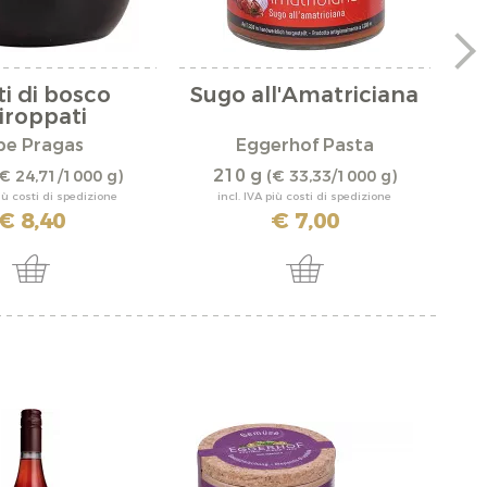
ti di bosco
Sugo all'Amatriciana
iroppati
pe Pragas
Eggerhof Pasta
210 g
€ 24,71/1000 g)
(€ 33,33/1000 g)
più costi di spedizione
incl. IVA più costi di spedizione
€ 8,40
€ 7,00