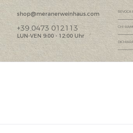
REVOCA 
shop@meranerweinhaus.com
+39 0473 012113
CHI SIA
LUN-VEN 9:00 - 12:00 Uhr
DICHIARA