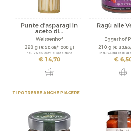
Punte d’asparagi in
Ragù alle V
aceto di...
Weissenhof
Eggerhof P
290 g
210 g
(€ 50,69/1000 g)
(€ 30,95
incl. IVA più costi di spedizione
incl. IVA più costi di
€ 14,70
€ 6,5
TI POTREBBE ANCHE PIACERE