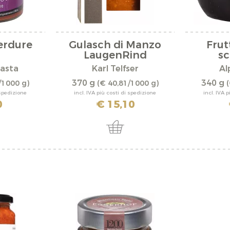
erdure
Gulasch di Manzo
Frut
LaugenRind
sc
asta
Karl Telfser
Al
370 g
340 g
/1000 g)
(€ 40,81/1000 g)
(
 spedizione
incl. IVA più costi di spedizione
incl. IVA 
0
€ 15,10