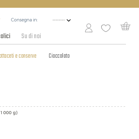
Consegna in:
T
olici
Su di noi
ottaceti e conserve
Vini per ogni occasione
Cioccolato
 1000 g)