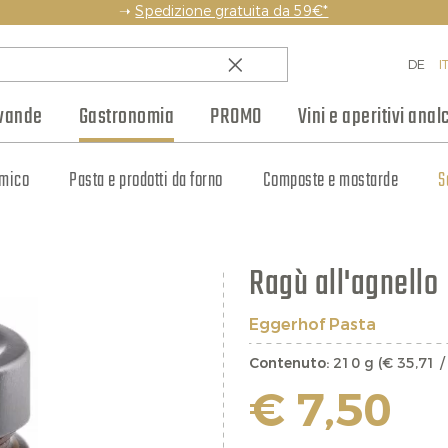
➝
Spedizione gratuita da 59€*
DE
I
vande
Gastronomia
PROMO
Vini e aperitivi analc
amico
Paesi
Rum
Weinhaus Club
Champagne
Pasta e prodotti da forno
Whisky
Regioni
Altri spumanti
Blog
Liquori e amari
Selezioni vino
Produttori
Composte e mostarde
Bottiglie piccole
Cognac e Armagnac
Jobs
Regali
S
Ragù all'agnello
Eggerhof Pasta
Contenuto:
210 g (€ 35,71 /
€ 7,50