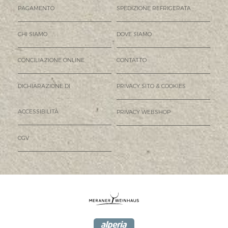
PAGAMENTO
SPEDIZIONE REFRIGERATA
CHI SIAMO
DOVE SIAMO
CONCILIAZIONE ONLINE
CONTATTO
DICHIARAZIONE DI
PRIVACY SITO & COOKIES
ACCESSIBILITÀ
PRIVACY WEBSHOP
CGV