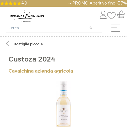
4.9
➝
PROMO Aperitivo fino -37%
Bottiglie piccole
Custoza 2024
Cavalchina azienda agricola