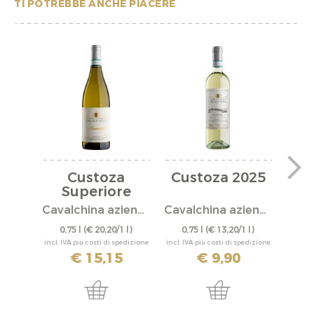
TI POTREBBE ANCHE PIACERE
Custoza
Custoza 2025
Cu
Superiore
"Amedeo" 2023
Cavalchina azienda agricola
Cavalchina azienda agricola
0,75 l
(€ 20,20/1 l)
0,75 l
(€ 13,20/1 l)
0,
incl. IVA più costi di spedizione
incl. IVA più costi di spedizione
incl. IV
€ 15,15
€ 9,90