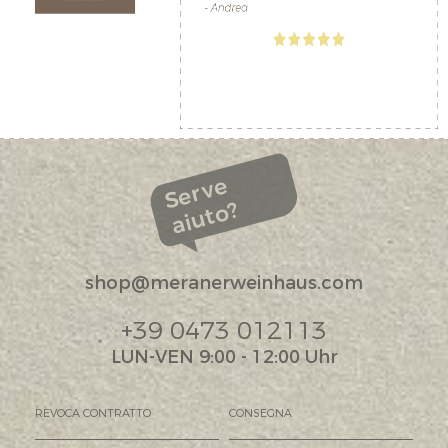
Serve
aiuto?
shop@meranerweinhaus.com
+39 0473 012113
LUN-VEN 9:00 - 12:00 Uhr
REVOCA CONTRATTO
CONSEGNA