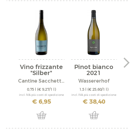
Vino frizzante
Pinot bianco
Pi
"Silber"
2021
Mit
Cantine Sacchetto S.r.l.
Wassererhof
0,75 l
(€ 9,27/1 l)
1,5 l
(€ 25,60/1 l)
0,
incl. IVA più costi di spedizione
incl. IVA più costi di spedizione
incl. IV
€ 6,95
€ 38,40