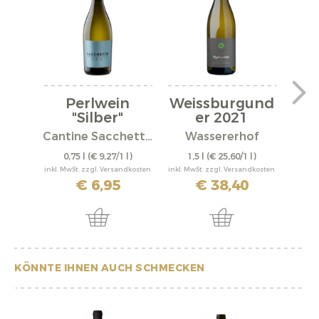
Perlwein
Weissburgund
We
"Silber"
er 2021
er
Cantine Sacchetto S.r.l.
Wassererhof
0,75 l
(€ 9,27/1 l)
1,5 l
(€ 25,60/1 l)
0,
inkl. MwSt. zzgl. Versandkosten
inkl. MwSt. zzgl. Versandkosten
inkl. M
€ 6,95
€ 38,40
KÖNNTE IHNEN AUCH SCHMECKEN