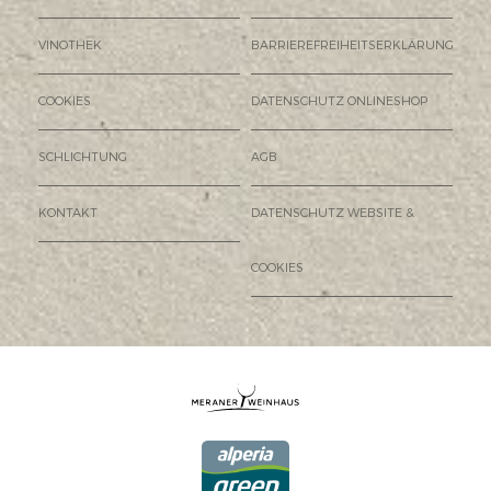
VINOTHEK
BARRIEREFREIHEITSERKLÄRUNG
COOKIES
DATENSCHUTZ ONLINESHOP
SCHLICHTUNG
AGB
KONTAKT
DATENSCHUTZ WEBSITE &
COOKIES