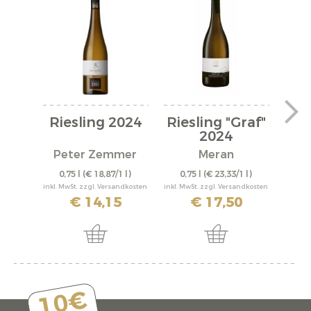
Riesling 2024
Riesling "Graf"
Ri
2024
Peter Zemmer
Meran
0,75 l
(€ 18,87/1 l)
0,75 l
(€ 23,33/1 l)
0,
inkl. MwSt. zzgl. Versandkosten
inkl. MwSt. zzgl. Versandkosten
inkl. M
€ 14,15
€ 17,50
10€