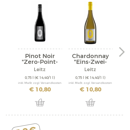
Pinot Noir
Chardonnay
“Be
"Zero-Point-
"Eins-Zwei-
Ze
Five"...
Zero"...
Leitz
Leitz
0,75 l
(€ 14,40/1 l)
0,75 l
(€ 14,40/1 l)
0,
inkl. MwSt. zzgl. Versandkosten
inkl. MwSt. zzgl. Versandkosten
inkl. M
€ 10,80
€ 10,80