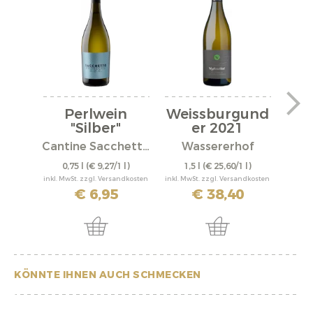
Perlwein
Weissburgund
We
"Silber"
er 2021
er
Cantine Sacchetto S.r.l.
Wassererhof
0,75 l
(€ 9,27/1 l)
1,5 l
(€ 25,60/1 l)
0,
inkl. MwSt. zzgl. Versandkosten
inkl. MwSt. zzgl. Versandkosten
inkl. M
€ 6,95
€ 38,40
KÖNNTE IHNEN AUCH SCHMECKEN