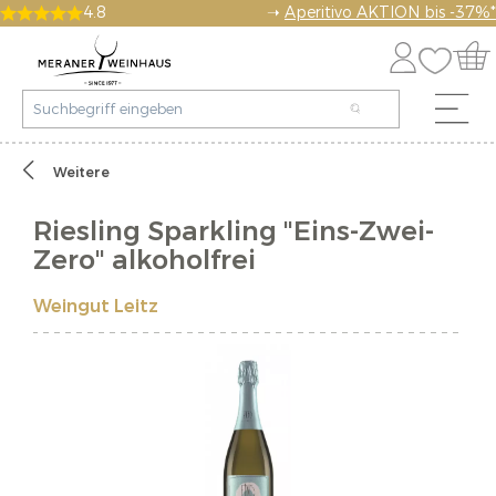
4.8
➝
Aperitivo AKTION bis -37%*
Weitere
Riesling Sparkling "Eins-Zwei-
Zero" alkoholfrei
Weingut Leitz