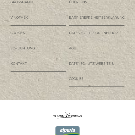
GROSSHANDEL
ÜBER UNS
VINOTHEK
BARRIEREFREIHEITSERKLÄRUNG
COOKIES
DATENSCHUTZ ONLINESHOP
SCHLICHTUNG
AGB
KONTAKT
DATENSCHUTZ WEBSITE &
COOKIES