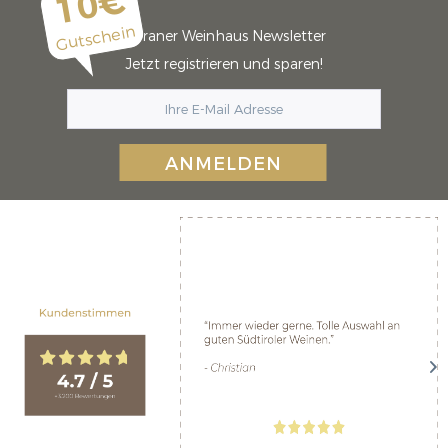
10€
Gutschein
Meraner Weinhaus Newsletter
Jetzt registrieren und sparen!
ANMELDEN