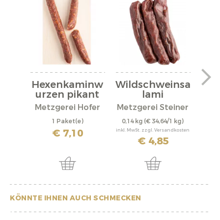
Hexenkaminw
Wildschweinsa
Sc
urzen pikant
lami
Metzgerei Hofer
Metzgerei Steiner
Metz
1 Paket(e)
0,14 kg
(€ 34,64/1 kg)
0,25
€ 7,10
inkl. MwSt. zzgl. Versandkosten
inkl. M
€ 4,85
KÖNNTE IHNEN AUCH SCHMECKEN