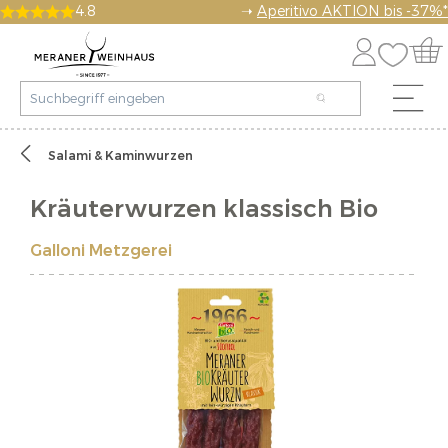
4.8
➝
Aperitivo AKTION bis -37%*
Salami & Kaminwurzen
Kräuterwurzen klassisch Bio
Galloni Metzgerei