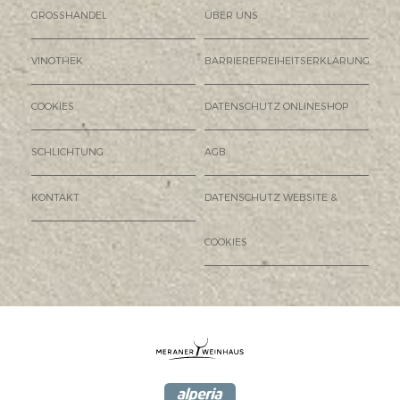
GROSSHANDEL
ÜBER UNS
VINOTHEK
BARRIEREFREIHEITSERKLÄRUNG
COOKIES
DATENSCHUTZ ONLINESHOP
SCHLICHTUNG
AGB
KONTAKT
DATENSCHUTZ WEBSITE &
COOKIES