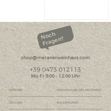
Noch
Fragen?
shop@meranerweinhaus.com
+39 0473 012113
Mo-Fr 9:00 - 12:00 Uhr
VERSAND
WIDERRUFUNG DES VERTRAGES
ZAHLUNG
KÜHLVERSAND