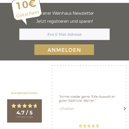
10€
Gutschein
Meraner Weinhaus Newsletter
Jetzt registrieren und sparen!
ANMELDEN