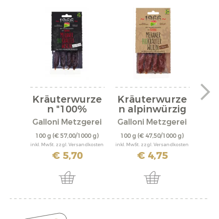
Kräuterwurze
Kräuterwurze
n "100%
n alpinwürzig
Beef"...
Bio
Galloni Metzgerei
Galloni Metzgerei
Capr
100 g
(€ 57,00/1000 g)
100 g
(€ 47,50/1000 g)
0,25
inkl. MwSt. zzgl. Versandkosten
inkl. MwSt. zzgl. Versandkosten
inkl. M
€ 5,70
€ 4,75