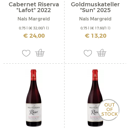
Cabernet Riserva
Goldmuskateller
"Lafot" 2022
"Sun" 2025
Nals Margreid
Nals Margreid
0,75 l
(€ 32,00/1 l)
0,75 l
(€ 17,60/1 l)
inkl. MwSt. zzgl. Versandkosten
inkl. MwSt. zzgl. Versandkosten
€ 24,00
€ 13,20
OUT
OF
STOCK