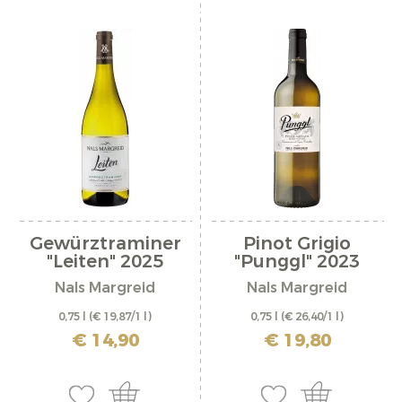
Gewürztraminer
Pinot Grigio
"Leiten" 2025
"Punggl" 2023
Nals Margreid
Nals Margreid
0,75 l
(€ 19,87/1 l)
0,75 l
(€ 26,40/1 l)
inkl. MwSt. zzgl. Versandkosten
inkl. MwSt. zzgl. Versandkosten
€ 14,90
€ 19,80