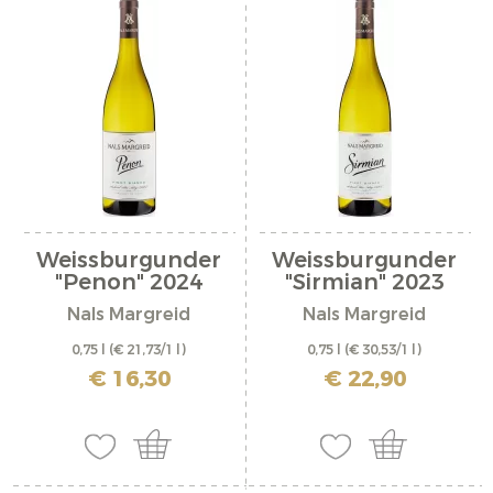
Weissburgunder
Weissburgunder
"Penon" 2024
"Sirmian" 2023
Nals Margreid
Nals Margreid
0,75 l
(€ 21,73/1 l)
0,75 l
(€ 30,53/1 l)
inkl. MwSt. zzgl. Versandkosten
inkl. MwSt. zzgl. Versandkosten
€ 16,30
€ 22,90