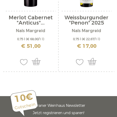
Merlot Cabernet
Weissburgunder
"Anticus"...
"Penon" 2025
Nals Margreid
Nals Margreid
0,75 l
(€ 68,00/1 l)
0,75 l
(€ 22,67/1 l)
inkl. MwSt. zzgl. Versandkosten
inkl. MwSt. zzgl. Versandkosten
€ 51,00
€ 17,00
10€
Gutschein
Meraner Weinhaus Newsletter
Jetzt registrieren und sparen!