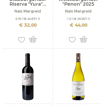
Riserva "Yura"...
"Penon" 2025
Nals Margreid
Nals Margreid
0,75 l
(€ 42,67/1 l)
1,5 l
(€ 29,33/1 l)
inkl. MwSt. zzgl. Versandkosten
inkl. MwSt. zzgl. Versandkosten
€ 32,00
€ 44,00