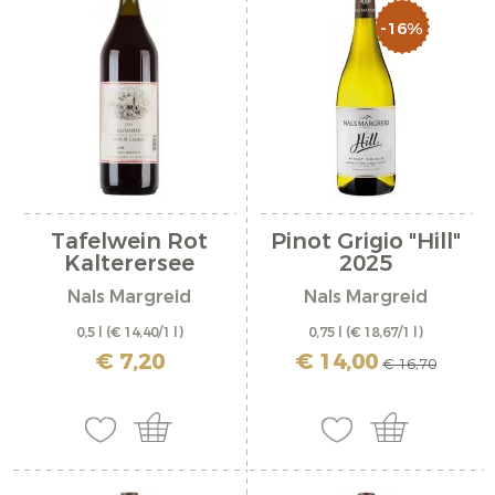
-16%
Tafelwein Rot
Pinot Grigio "Hill"
Kalterersee
2025
Nals Margreid
Nals Margreid
0,5 l
(€ 14,40/1 l)
0,75 l
(€ 18,67/1 l)
inkl. MwSt. zzgl. Versandkosten
inkl. MwSt. zzgl. Versandkosten
€ 7,20
€ 14,00
€ 16,70