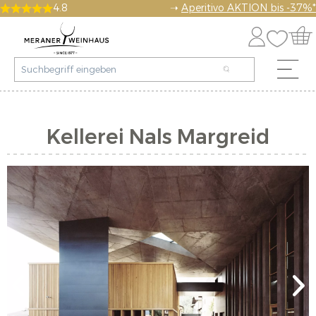
4.8
➝
Aperitivo AKTION bis -37%*
Kellerei Nals Margreid