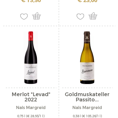
€ 13,50
€ 23,00
Merlot "Levad"
Goldmuskateller
2022
Passito...
Nals Margreid
Nals Margreid
0,75 l
(€ 28,93/1 l)
0,38 l
(€ 105,26/1 l)