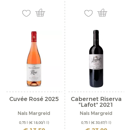
Cuvée Rosé 2025
Cabernet Riserva
"Lafot" 2021
Nals Margreid
Nals Margreid
0,75 l
(€ 18,00/1 l)
0,75 l
(€ 30,67/1 l)
inkl. MwSt. zzgl. Versandkosten
inkl. MwSt. zzgl. Versandkosten