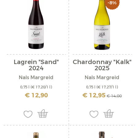
-8%
Lagrein "Sand"
Chardonnay "Kalk"
2024
2025
Nals Margreid
Nals Margreid
0,75 l
(€ 17,20/1 l)
0,75 l
(€ 17,27/1 l)
inkl. MwSt. zzgl. Versandkosten
inkl. MwSt. zzgl. Versandkosten
€ 12,90
€ 12,95
€ 14,00