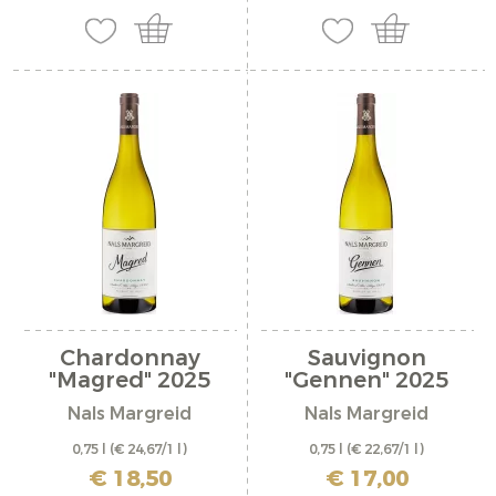
Chardonnay
Sauvignon
"Magred" 2025
"Gennen" 2025
Nals Margreid
Nals Margreid
0,75 l
(€ 24,67/1 l)
0,75 l
(€ 22,67/1 l)
inkl. MwSt. zzgl. Versandkosten
inkl. MwSt. zzgl. Versandkosten
€ 18,50
€ 17,00