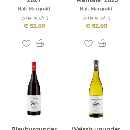
2021
"Mantele" 2023
Nals Margreid
Nals Margreid
1,5 l
(€ 34,67/1 l)
1,5 l
(€ 41,33/1 l)
inkl. MwSt. zzgl. Versandkosten
inkl. MwSt. zzgl. Versandkosten
€ 52,00
€ 62,00
Blauburgunder
Weissburgunder