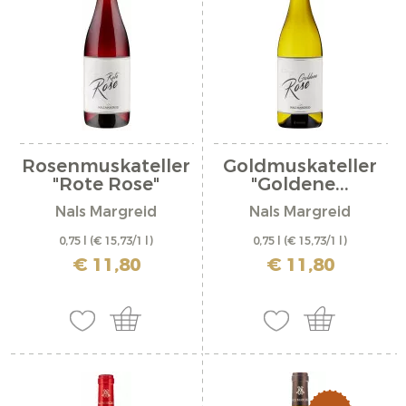
Rosenmuskateller
Goldmuskateller
"Rote Rose"
"Goldene...
Nals Margreid
Nals Margreid
0,75 l
(€ 15,73/1 l)
0,75 l
(€ 15,73/1 l)
inkl. MwSt. zzgl. Versandkosten
inkl. MwSt. zzgl. Versandkosten
€ 11,80
€ 11,80