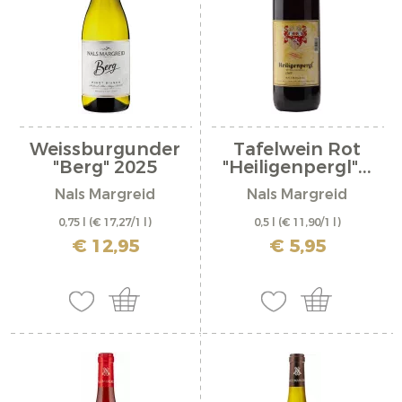
Weissburgunder
Tafelwein Rot
"Berg" 2025
"Heiligenpergl"...
Nals Margreid
Nals Margreid
0,75 l
(€ 17,27/1 l)
0,5 l
(€ 11,90/1 l)
inkl. MwSt. zzgl. Versandkosten
inkl. MwSt. zzgl. Versandkosten
€ 12,95
€ 5,95