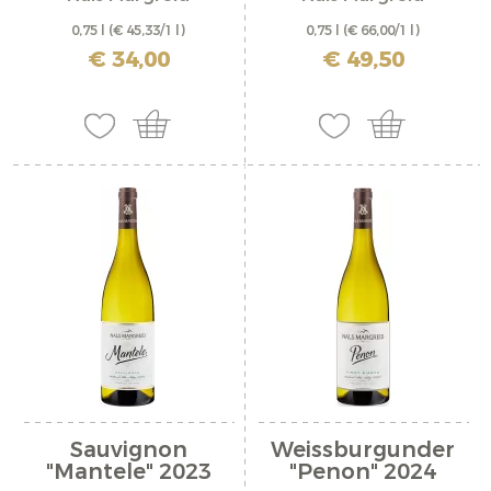
0,75 l
(€ 45,33/1 l)
0,75 l
(€ 66,00/1 l)
inkl. MwSt. zzgl. Versandkosten
inkl. MwSt. zzgl. Versandkosten
€ 34,00
€ 49,50
Sauvignon
Weissburgunder
"Mantele" 2023
"Penon" 2024