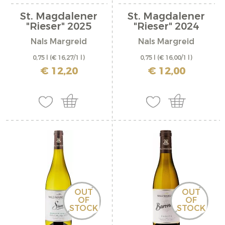
St. Magdalener
St. Magdalener
"Rieser" 2025
"Rieser" 2024
Nals Margreid
Nals Margreid
0,75 l
(€ 16,27/1 l)
0,75 l
(€ 16,00/1 l)
inkl. MwSt. zzgl. Versandkosten
inkl. MwSt. zzgl. Versandkosten
€ 12,20
€ 12,00
OUT
OUT
OF
OF
STOCK
STOCK