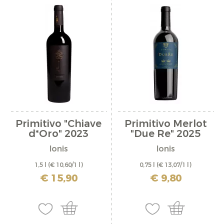
Primitivo "Chiave
Primitivo Merlot
d*Oro" 2023
"Due Re" 2025
Ionis
Ionis
1,5 l
(€ 10,60/1 l)
0,75 l
(€ 13,07/1 l)
inkl. MwSt. zzgl. Versandkosten
inkl. MwSt. zzgl. Versandkosten
€ 15,90
€ 9,80