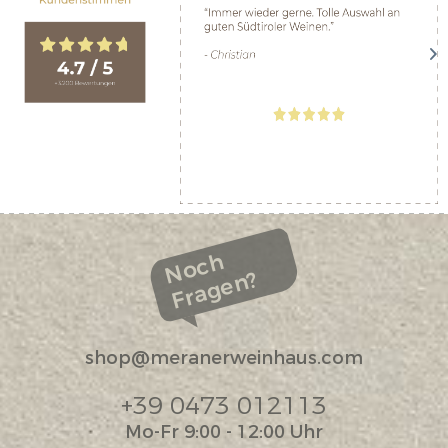
Noch
Fragen?
shop@meranerweinhaus.com
+39 0473 012113
Mo-Fr 9:00 - 12:00 Uhr