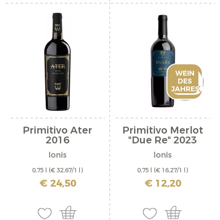
OUT
WEIN
OF
DES
STOCK
JAHRES
Primitivo Ater
Primitivo Merlot
2016
"Due Re" 2023
Ionis
Ionis
0,75 l
(€ 32,67/1 l)
0,75 l
(€ 16,27/1 l)
inkl. MwSt. zzgl. Versandkosten
inkl. MwSt. zzgl. Versandkosten
€ 24,50
€ 12,20