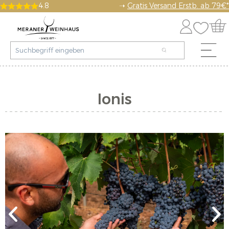
4.8
➝
Gratis Versand Erstb. ab 79€*
Ionis