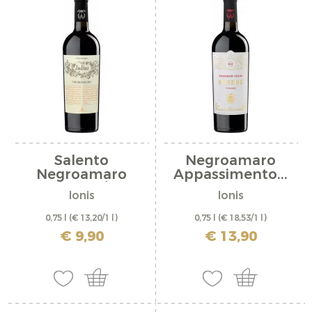
Salento
Negroamaro
Negroamaro
Appassimento...
"Gigaro /...
Ionis
Ionis
0,75 l
(€ 13,20/1 l)
0,75 l
(€ 18,53/1 l)
inkl. MwSt. zzgl. Versandkosten
inkl. MwSt. zzgl. Versandkosten
€ 9,90
€ 13,90