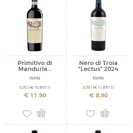
Primitivo di
Nero di Troia
Manduria...
"Lectus" 2024
Ionis
Ionis
0,75 l
(€ 15,87/1 l)
0,75 l
(€ 11,87/1 l)
inkl. MwSt. zzgl. Versandkosten
inkl. MwSt. zzgl. Versandkosten
€ 11,90
€ 8,90