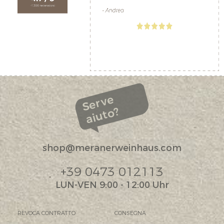
Serve
aiuto?
shop@meranerweinhaus.com
+39 0473 012113
LUN-VEN 9:00 - 12:00 Uhr
REVOCA CONTRATTO
CONSEGNA