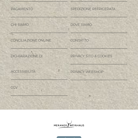
PAGAMENTO
SPEDIZIONE REFRIGERATA
CHI SIAMO
DOVE SIAMO
CONCILIAZIONE ONLINE
CONTATTO
DICHIARAZIONE DI
PRIVACY SITO & COOKIES
ACCESSIBILITÀ
PRIVACY WEBSHOP
CGV