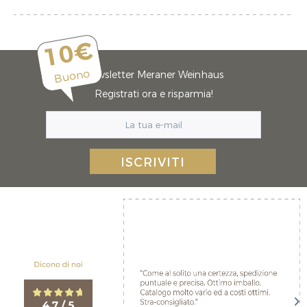
10€
Buono
Newsletter Meraner Weinhaus
Registrati ora e risparmia!
ISCRIVITI