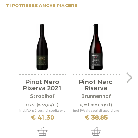
TI POTREBBE ANCHE PIACERE
Pinot Nero
Pinot Nero
S
Riserva 2021
Riserva
Mazzon Bio...
"
Stroblhof
Brunnenhof
0,75 l
(€ 55,07/1 l)
0,75 l
(€ 51,80/1 l)
0,
incl. IVA più costi di spedizione
incl. IVA più costi di spedizione
incl. IV
€ 41,30
€ 38,85