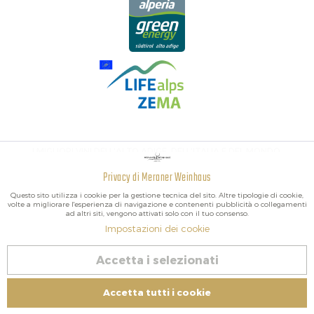
I MIGLIORI VINI DELL'ALTO ADIGE, DELL'ITALIA E DEL MONDO.
Privacy di Meraner Weinhaus
Attivo
Funzionali
Questo sito utilizza i cookie per la gestione tecnica del sito. Altre tipologie di cookie,
volte a migliorare l'esperienza di navigazione e contenenti pubblicità o collegamenti
ad altri siti, vengono attivati solo con il tuo consenso.
Non
Marketing
Impostazioni dei cookie
attivo
2026 Meraner Weinhaus
Accetta i selezionati
Revoca contratto
Non
Tracciamento
attivo
Impressum
|
Cookies
| P.IVA IT02578060218 | Bio-Certificato:
Accetta tutti i cookie
Controllato IT BIO 013 – Nr controllo BZ-00756-B
Non
Servizio