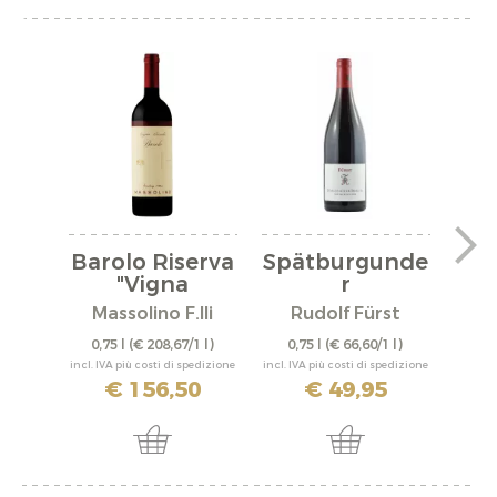
Barolo Riserva
Spätburgunde
"Vigna
r
"A
Rionda"...
"Bürgstadter...
Massolino F.lli
Rudolf Fürst
0,75 l
(€ 208,67/1 l)
0,75 l
(€ 66,60/1 l)
0,
incl. IVA più costi di spedizione
incl. IVA più costi di spedizione
incl. IV
€ 156,50
€ 49,95