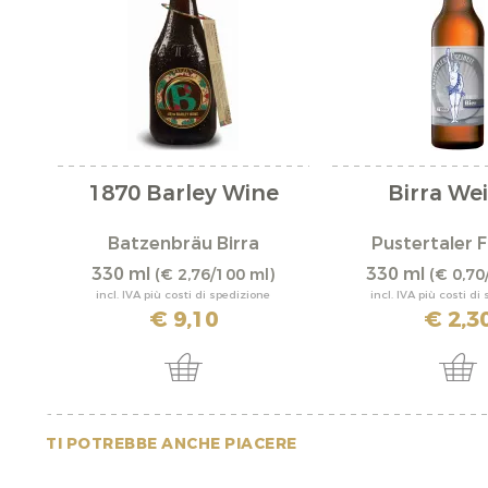
1870 Barley Wine
Birra We
Batzenbräu Birra
Pustertaler F
330 ml
330 ml
(€ 2,76/100 ml)
(€ 0,70
incl. IVA più costi di spedizione
incl. IVA più costi di
€ 9,10
€ 2,3
TI POTREBBE ANCHE PIACERE