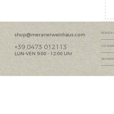
REVOCA 
shop@meranerweinhaus.com
+39 0473 012113
CHI SIA
LUN-VEN 9:00 - 12:00 Uhr
DICHIARA