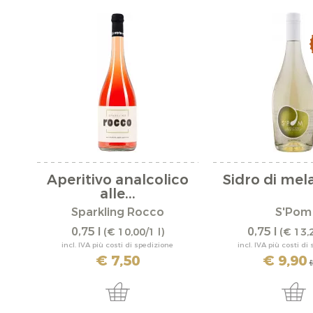
Aperitivo analcolico
Sidro di mel
alle...
Sparkling Rocco
S'Pom
0,75 l
0,75 l
(€ 10,00/1 l)
(€ 13,2
incl. IVA più costi di spedizione
incl. IVA più costi di
€ 7,50
€ 9,90
€