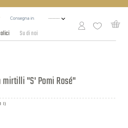
Consegna in:
T
olici
Su di noi
ottaceti e conserve
Vini per ogni occasione
Cioccolato
 mirtilli "S' Pomi Rosé"
1 l)