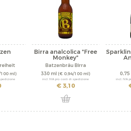
izen
Birra analcolica "Free
Sparkli
Monkey"
An
reiheit
Batzenbräu Birra
330 ml
0,75 
/100 ml)
(€ 0,94/100 ml)
 spedizione
incl. IVA più costi di spedizione
incl. IVA 
0
€ 3,10