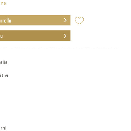
ione
arrello
ra
alia
ativi
rni