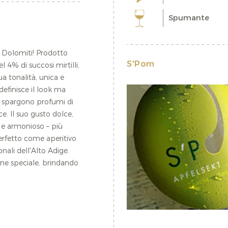
Spumante
e Dolomiti! Prodotto
S'Pom
 4% di succosi mirtilli,
sua tonalità, unica e
definisce il look ma
si spargono profumi di
. Il suo gusto dolce,
e e armonioso – più
Perfetto come aperitivo
nali dell'Alto Adige.
ne speciale, brindando