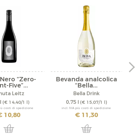
 Nero “Zero-
Bevanda analcolica
R
nt-Five”...
“Bella...
nuta Leitz
Bella Drink
l
0,75 l
(€ 14,40/1 l)
(€ 15,07/1 l)
più costi di spedizione
incl. IVA più costi di spedizione
€ 10,80
€ 11,30