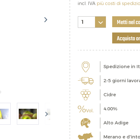
incl. IVA
più costi di spediz
Metti nel c
Acquista o
Spedizione in It
2-5 giorni lavor
Cidre
4.00%
Alto Adige
Merano e d'into