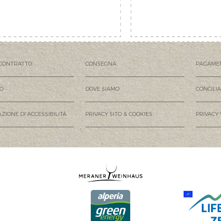
CONTRATTO
CONSEGNA
PAGAME
MO
DOVE SIAMO
CONCILI
ZIONE DI ACCESSIBILITÀ
PRIVACY SITO & COOKIES
PRIVACY