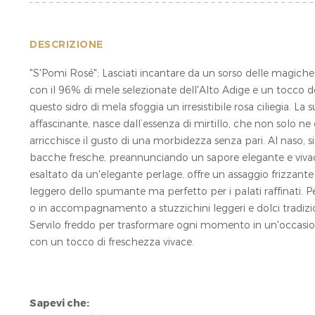
DESCRIZIONE
"S'Pomi Rosé": Lasciati incantare da un sorso delle magich
con il 96% di mele selezionate dell'Alto Adige e un tocco del
questo sidro di mela sfoggia un irresistibile rosa ciliegia. La 
affascinante, nasce dall’essenza di mirtillo, che non solo ne 
arricchisce il gusto di una morbidezza senza pari. Al naso, 
bacche fresche, preannunciando un sapore elegante e vivace
esaltato da un'elegante perlage, offre un assaggio frizzant
leggero dello spumante ma perfetto per i palati raffinati. 
o in accompagnamento a stuzzichini leggeri e dolci tradizio
Servilo freddo per trasformare ogni momento in un'occasio
con un tocco di freschezza vivace.
Sapevi che: