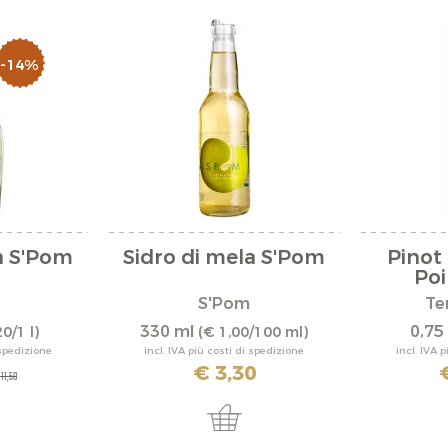
-14%
a S'Pom
Sidro di mela S'Pom
Pinot
Poi
S'Pom
Te
330 ml
0,75 
0/1 l)
(€ 1,00/100 ml)
 spedizione
incl. IVA più costi di spedizione
incl. IVA 
€ 3,30
 11,50