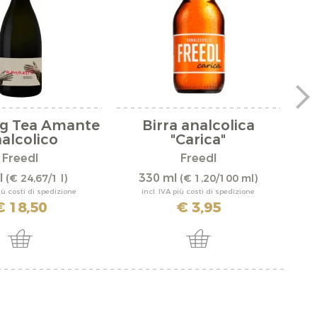
ng Tea Amante
Birra analcolica
alcolico
"Carica"
Freedl
Freedl
l
330 ml
(€ 24,67/1 l)
(€ 1,20/100 ml)
più costi di spedizione
incl. IVA più costi di spedizione
€ 18,50
€ 3,95