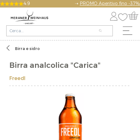
4.9
➝
PROMO Aperitivo fino -37%
Birra e sidro
Birra analcolica "Carica"
Freedl