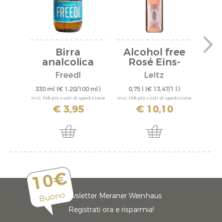
Birra
Alcohol free
T
analcolica
Rosé Eins-
"Classic"
Zwei-Zero
Freedl
Leitz
Lim
330 ml
(€ 1,20/100 ml)
0,75 l
(€ 13,47/1 l)
200 
incl. IVA più costi di spedizione
incl. IVA più costi di spedizione
incl. IV
€ 3,95
€ 10,10
10€
Buono
Newsletter Meraner Weinhaus
Registrati ora e risparmia!