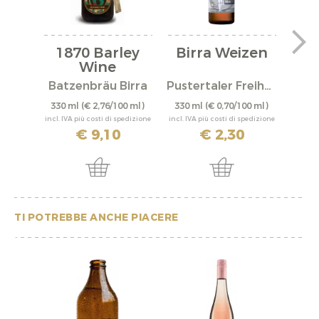
1870 Barley
Birra Weizen
Wine
a
"Fr
Batzenbräu Birra
Pustertaler Freiheit
Bat
330 ml
(€ 2,76/100 ml)
330 ml
(€ 0,70/100 ml)
330 
incl. IVA più costi di spedizione
incl. IVA più costi di spedizione
incl. IV
€ 9,10
€ 2,30
TI POTREBBE ANCHE PIACERE