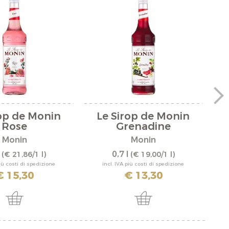
rop de Monin
Le Sirop de Monin
Rose
Grenadine
Monin
Monin
l
0,7 l
(€ 21,86/1 l)
(€ 19,00/1 l)
più costi di spedizione
incl. IVA più costi di spedizione
€ 15,30
€ 13,30