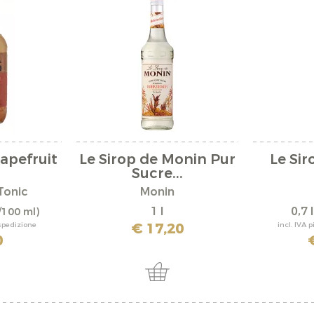
rapefruit
Le Sirop de Monin Pur
Le Si
Sucre...
Tonic
Monin
1 l
0,7 
/100 ml)
€ 17,20
 spedizione
incl. IVA 
0