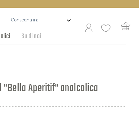
Consegna in:
T
olici
Su di noi
ottaceti e conserve
Vini per ogni occasione
Cioccolato
 "Bella Aperitif" analcolica