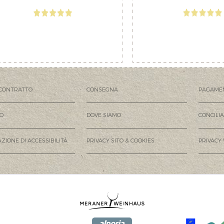
CONTRATTO
CONSEGNA
PAGAME
MO
DOVE SIAMO
CONCILI
ZIONE DI ACCESSIBILITÀ
PRIVACY SITO & COOKIES
PRIVACY