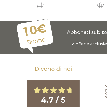
10€
Abbonati subito 
Buono
offerte esclusiv