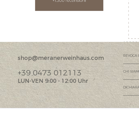
REVOCA 
shop@meranerweinhaus.com
+39 0473 012113
CHI SIA
LUN-VEN 9:00 - 12:00 Uhr
DICHIARA