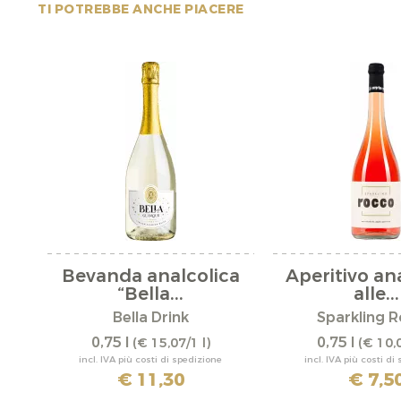
TI POTREBBE ANCHE PIACERE
Bevanda analcolica
Aperitivo an
“Bella...
alle...
Bella Drink
Sparkling 
0,75 l
0,75 l
(€ 15,07/1 l)
(€ 10,0
incl. IVA più costi di spedizione
incl. IVA più costi di
€ 11,30
€ 7,5