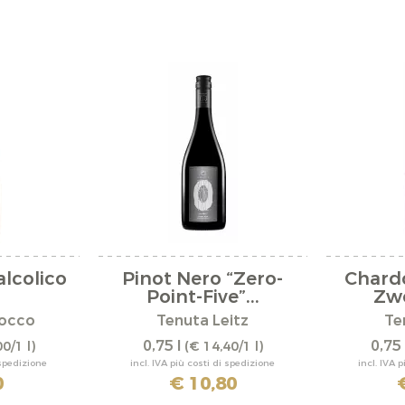
alcolico
Pinot Nero “Zero-
Chard
Point-Five”...
Zwe
Rocco
Tenuta Leitz
Te
0,75 l
0,75 
0/1 l)
(€ 14,40/1 l)
 spedizione
incl. IVA più costi di spedizione
incl. IVA 
0
€ 10,80