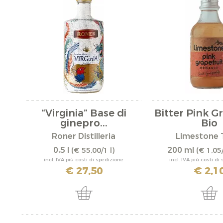
“Virginia” Base di
Bitter Pink G
ginepro...
Bio
Roner Distilleria
Limestone 
0,5 l
200 ml
(€ 55,00/1 l)
(€ 1,05
incl. IVA più costi di spedizione
incl. IVA più costi di
€ 27,50
€ 2,1