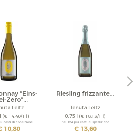
onnay “Eins-
Riesling frizzante...
i-Zero”...
nuta Leitz
Tenuta Leitz
l
0,75 l
(€ 14,40/1 l)
(€ 18,13/1 l)
più costi di spedizione
incl. IVA più costi di spedizione
€ 10,80
€ 13,60