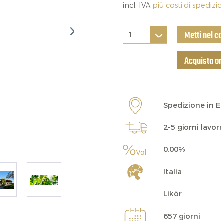
incl. IVA
più costi di spediz
Metti nel c
Acquista o
Spedizione in 
2-5 giorni lavor
0.00%
Italia
Likör
657 giorni