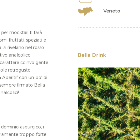
Veneto
 per mocktail ti farà
omi fruttati, speziati e
, si rivelano nel rosso
Bella Drink
itivo analcolico
 carattere coinvolgente
ole retrogusto!
Aperitif con un po' di
 sempre firmato Bella
nalcolici!
l dominio asburgico, i
iaramente troppo forte