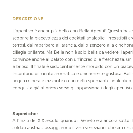
DESCRIZIONE
L’aperitivo è ancor più bello con Bella Aperitif! Questa base
scoprire la piacevolezza dei cocktail analcolici. Irresistibili ar
terrosi, dal rabarbaro all'arancia, dallo zenzero alla cinchona
ciliegia brillante. Ma Bella non è solo bella da vedere, l'aper
convince anche al palato con un'incredibile freschezza, un
e brioso. Il finale è seducentemente morbido con un piacev
Inconfondibilmente aromatica e unicamente gustosa, Bella 
acqua minerale frizzante o con dello spumante analcolico
conquista già al primo sorso gli appassionati degli aperitivi a
Sapevi che:
All'inizio del XIX secolo, quando il Veneto era ancora sotto i
soldati austriaci assaggiarono il vino veneziano, che era ch