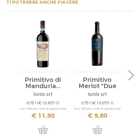
TI POTREBBE ANCHE PIACERE
Primitivo di
Primitivo
Pe
Manduria...
Merlot "Due
"
Re" 2025
Ionis srl
Ionis srl
0,75 l
(€ 15,87/1 l)
0,75 l
(€ 13,07/1 l)
0,
incl. IVA più costi di spedizione
incl. IVA più costi di spedizione
incl. IV
€ 11,90
€ 9,80