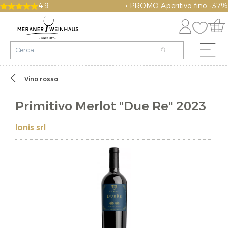
4.9
➝
PROMO Aperitivo fino -37%
Vino rosso
Primitivo Merlot "Due Re" 2023
Ionis srl