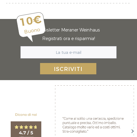
10€
Buono
Newsletter Meraner Weinhaus
Registrati ora e risparmia!
ISCRIVITI