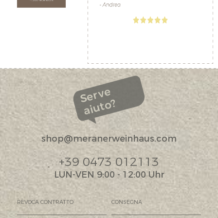
Serve
aiuto?
shop@meranerweinhaus.com
+39 0473 012113
LUN-VEN 9:00 - 12:00 Uhr
REVOCA CONTRATTO
CONSEGNA