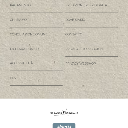
PAGAMENTO
SPEDIZIONE REFRIGERATA
CHI SIAMO
DOVE SIAMO
CONCILIAZIONE ONLINE
CONTATTO
DICHIARAZIONE DI
PRIVACY SITO & COOKIES
ACCESSIBILITÀ
PRIVACY WEBSHOP
CGV