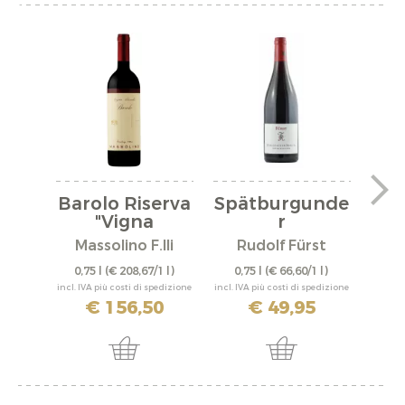
Barolo Riserva
Spätburgunde
"Vigna
r
"A
Rionda"...
"Bürgstadter...
Massolino F.lli
Rudolf Fürst
0,75 l
(€ 208,67/1 l)
0,75 l
(€ 66,60/1 l)
0,
incl. IVA più costi di spedizione
incl. IVA più costi di spedizione
incl. IV
€ 156,50
€ 49,95