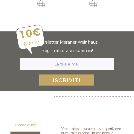
10€
Buono
Newsletter Meraner Weinhaus
Registrati ora e risparmia!
ISCRIVITI