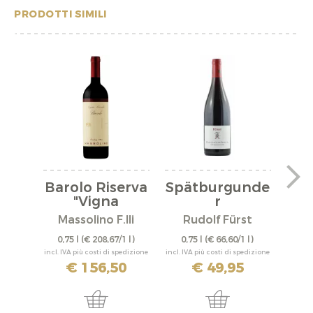
PRODOTTI SIMILI
Barolo Riserva
Spätburgunde
"Vigna
r
"A
Rionda"...
"Bürgstadter...
Massolino F.lli
Rudolf Fürst
0,75 l
(€ 208,67/1 l)
0,75 l
(€ 66,60/1 l)
0,
incl. IVA più costi di spedizione
incl. IVA più costi di spedizione
incl. IV
€ 156,50
€ 49,95