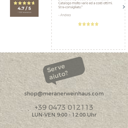
Serve
aiuto?
shop@meranerweinhaus.com
+39 0473 012113
LUN-VEN 9:00 - 12:00 Uhr