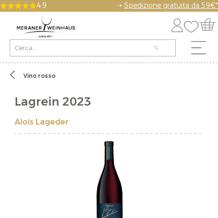
4.9
➝
Spedizione gratuita da 59€*
Vino rosso
Lagrein 2023
Alois Lageder