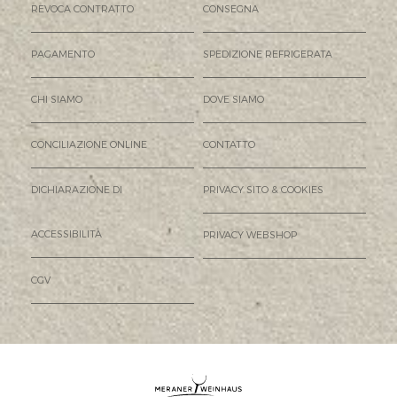
REVOCA CONTRATTO
CONSEGNA
PAGAMENTO
SPEDIZIONE REFRIGERATA
CHI SIAMO
DOVE SIAMO
CONCILIAZIONE ONLINE
CONTATTO
DICHIARAZIONE DI
PRIVACY SITO & COOKIES
ACCESSIBILITÀ
PRIVACY WEBSHOP
CGV