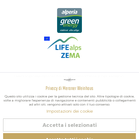
I MIGLIORI VINI DELL'ALTO ADIGE, DELL'ITALIA E DEL MONDO.
Privacy di Meraner Weinhaus
Attivo
Funzionali
Questo sito utilizza i cookie per la gestione tecnica del sito. Altre tipologie di cookie,
volte a migliorare l'esperienza di navigazione e contenenti pubblicità o collegamenti
ad altri siti, vengono attivati solo con il tuo consenso.
Non
Marketing
Impostazioni dei cookie
attivo
2026 Meraner Weinhaus
Accetta i selezionati
Revoca contratto
Non
Tracciamento
attivo
Impressum
|
Cookies
| P.IVA IT02578060218 | Bio-Certificato: