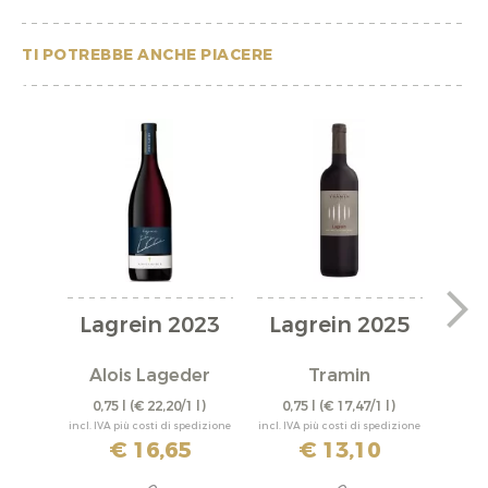
TI POTREBBE ANCHE PIACERE
Lagrein 2023
Lagrein 2025
La
Alois Lageder
Tramin
S
0,75 l
(€ 22,20/1 l)
0,75 l
(€ 17,47/1 l)
0,
incl. IVA più costi di spedizione
incl. IVA più costi di spedizione
incl. IV
€ 16,65
€ 13,10