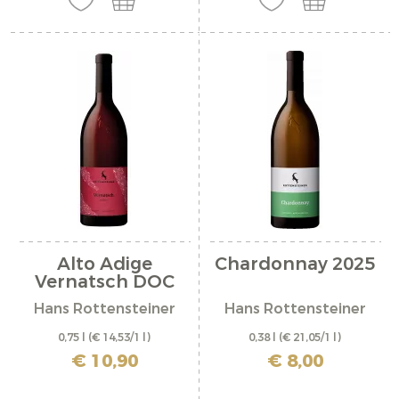
Alto Adige
Chardonnay 2025
Vernatsch DOC
2025
Hans Rottensteiner
Hans Rottensteiner
0,75 l
(€ 14,53/1 l)
0,38 l
(€ 21,05/1 l)
incl. IVA più costi di spedizione
incl. IVA più costi di spedizione
€ 10,90
€ 8,00