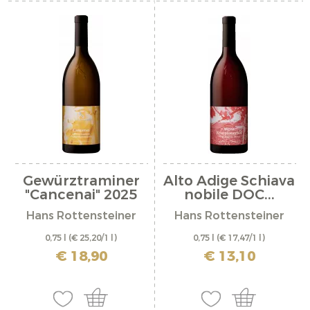
Gewürztraminer
Alto Adige Schiava
"Cancenai" 2025
nobile DOC...
Hans Rottensteiner
Hans Rottensteiner
0,75 l
(€ 25,20/1 l)
0,75 l
(€ 17,47/1 l)
incl. IVA più costi di spedizione
incl. IVA più costi di spedizione
€ 18,90
€ 13,10