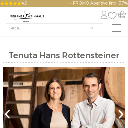
4.9
➝
PROMO Aperitivo fino -37%
Tenuta Hans Rottensteiner