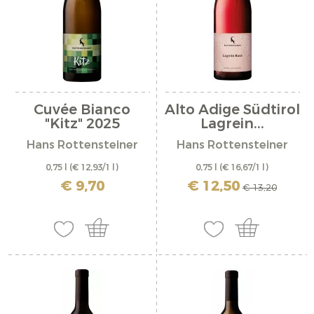
Cuvée Bianco
Alto Adige Südtirol
"Kitz" 2025
Lagrein...
Hans Rottensteiner
Hans Rottensteiner
0,75 l
(€ 12,93/1 l)
0,75 l
(€ 16,67/1 l)
incl. IVA più costi di spedizione
incl. IVA più costi di spedizione
€ 9,70
€ 12,50
€ 13,20