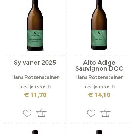
Sylvaner 2025
Alto Adige
Sauvignon DOC
2025
Hans Rottensteiner
Hans Rottensteiner
0,75 l
(€ 15,60/1 l)
0,75 l
(€ 18,80/1 l)
incl. IVA più costi di spedizione
incl. IVA più costi di spedizione
€ 11,70
€ 14,10