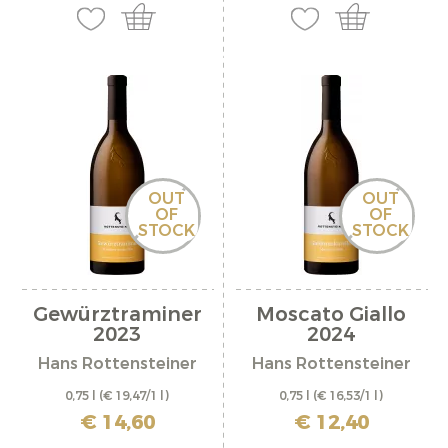
OUT
OUT
OF
OF
STOCK
STOCK
Gewürztraminer
Moscato Giallo
2023
2024
Hans Rottensteiner
Hans Rottensteiner
0,75 l
(€ 19,47/1 l)
0,75 l
(€ 16,53/1 l)
incl. IVA più costi di spedizione
incl. IVA più costi di spedizione
€ 14,60
€ 12,40