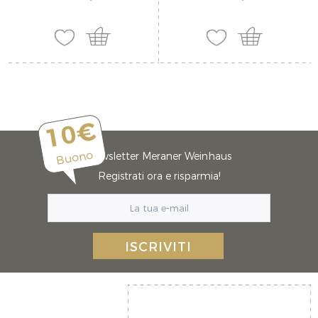
10€
Buono
Newsletter Meraner Weinhaus
Registrati ora e risparmia!
ISCRIVITI