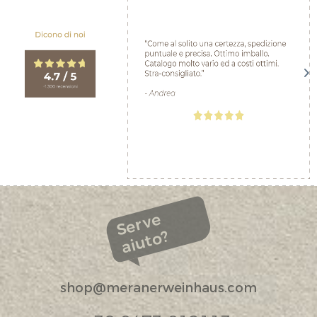
Serve
aiuto?
shop@meranerweinhaus.com