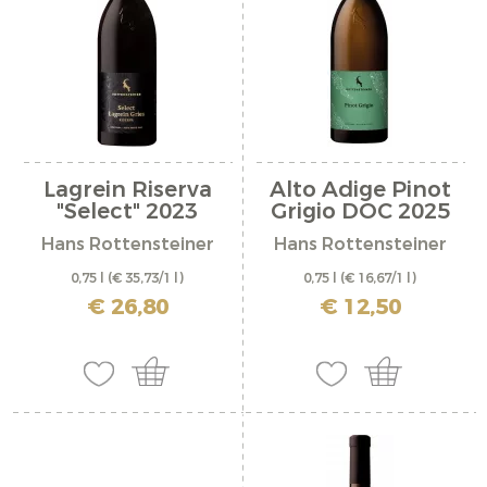
Lagrein Riserva
Alto Adige Pinot
"Select" 2023
Grigio DOC 2025
Hans Rottensteiner
Hans Rottensteiner
0,75 l
(€ 35,73/1 l)
0,75 l
(€ 16,67/1 l)
incl. IVA più costi di spedizione
incl. IVA più costi di spedizione
€ 26,80
€ 12,50