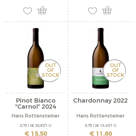
OUT
OUT
OF
OF
STOCK
STOCK
Pinot Bianco
Chardonnay 2022
"Carnol" 2024
Hans Rottensteiner
Hans Rottensteiner
0,75 l
(€ 20,67/1 l)
0,75 l
(€ 15,47/1 l)
incl. IVA più costi di spedizione
incl. IVA più costi di spedizione
€ 15,50
€ 11,60