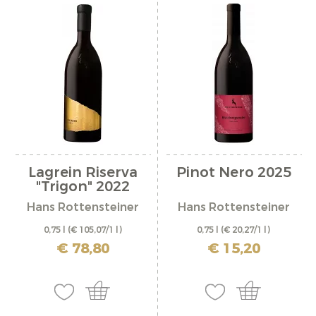
Lagrein Riserva
Pinot Nero 2025
"Trigon" 2022
Hans Rottensteiner
Hans Rottensteiner
0,75 l
(€ 105,07/1 l)
0,75 l
(€ 20,27/1 l)
incl. IVA più costi di spedizione
incl. IVA più costi di spedizione
€ 78,80
€ 15,20