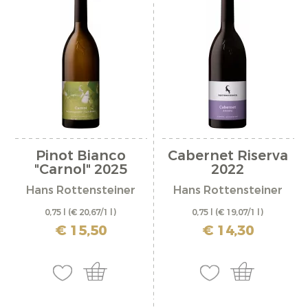
Pinot Bianco
Cabernet Riserva
"Carnol" 2025
2022
Hans Rottensteiner
Hans Rottensteiner
0,75 l
(€ 20,67/1 l)
0,75 l
(€ 19,07/1 l)
incl. IVA più costi di spedizione
incl. IVA più costi di spedizione
€ 15,50
€ 14,30