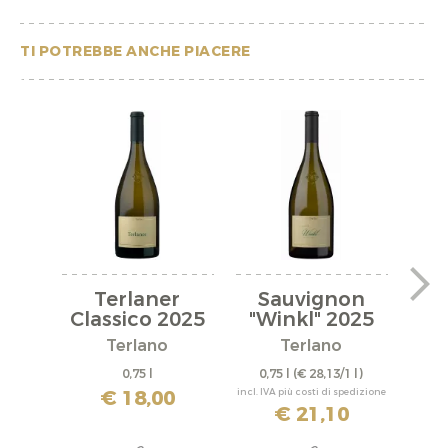
TI POTREBBE ANCHE PIACERE
Terlaner
Sauvignon
Ch
Classico 2025
"Winkl" 2025
"Kr
Terlano
Terlano
0,75 l
0,75 l
(€ 28,13/1 l)
0,
€ 18,00
incl. IVA più costi di spedizione
incl. IV
€ 21,10