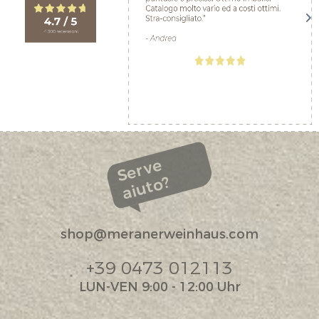
Serve
aiuto?
shop@meranerweinhaus.com
+39 0473 012113
LUN-VEN 9:00 - 12:00 Uhr