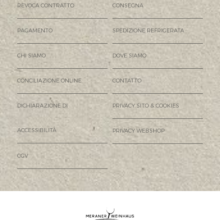
REVOCA CONTRATTO
CONSEGNA
PAGAMENTO
SPEDIZIONE REFRIGERATA
CHI SIAMO
DOVE SIAMO
CONCILIAZIONE ONLINE
CONTATTO
DICHIARAZIONE DI
PRIVACY SITO & COOKIES
ACCESSIBILITÀ
PRIVACY WEBSHOP
CGV