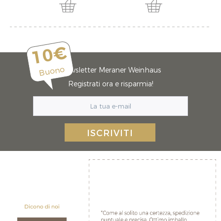
10€
Buono
Newsletter Meraner Weinhaus
Registrati ora e risparmia!
ISCRIVITI