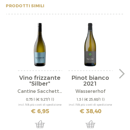
PRODOTTI SIMILI
Vino frizzante
Pinot bianco
Pi
"Silber"
2021
Mit
Cantine Sacchetto S.r.l.
Wassererhof
0,75 l
(€ 9,27/1 l)
1,5 l
(€ 25,60/1 l)
0,
incl. IVA più costi di spedizione
incl. IVA più costi di spedizione
incl. IV
€ 6,95
€ 38,40