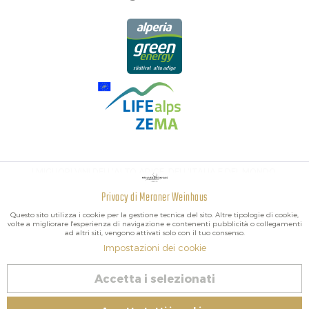
I MIGLIORI VINI DELL'ALTO ADIGE, DELL'ITALIA E DEL MONDO.
Privacy di Meraner Weinhaus
Attivo
Funzionali
Questo sito utilizza i cookie per la gestione tecnica del sito. Altre tipologie di cookie,
volte a migliorare l'esperienza di navigazione e contenenti pubblicità o collegamenti
ad altri siti, vengono attivati solo con il tuo consenso.
Non
Marketing
Impostazioni dei cookie
attivo
2026 Meraner Weinhaus
Accetta i selezionati
Revoca contratto
Non
Tracciamento
attivo
Impressum
|
Cookies
| P.IVA IT02578060218 | Bio-Certificato: