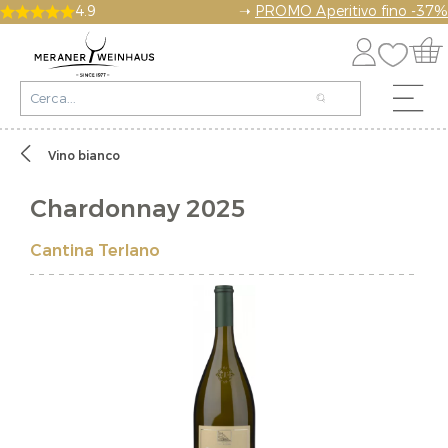
4.9
➝
PROMO Aperitivo fino -37%
Vino bianco
Chardonnay 2025
Cantina Terlano