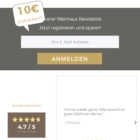
10€
Gutschein
Meraner Weinhaus Newsletter
Jetzt registrieren und sparen!
ANMELDEN