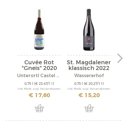
Cuvée Rot
St. Magdalener
We
"Gneis" 2020
klassisch 2022
Unterortl Castel Juval
Wassererhof
W
0,75 l
(€ 23,47/1 l)
0,75 l
(€ 20,27/1 l)
1,
inkl. MwSt. zzgl. Versandkosten
inkl. MwSt. zzgl. Versandkosten
inkl. M
€ 17,60
€ 15,20