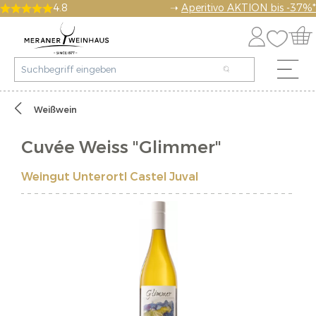
4.8
➝
Aperitivo AKTION bis -37%*
Weißwein
Cuvée Weiss "Glimmer"
Weingut Unterortl Castel Juval