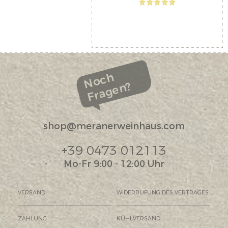
Noch
Fragen?
shop@meranerweinhaus.com
+39 0473 012113
Mo-Fr 9:00 - 12:00 Uhr
VERSAND
WIDERRUFUNG DES VERTRAGES
ZAHLUNG
KÜHLVERSAND