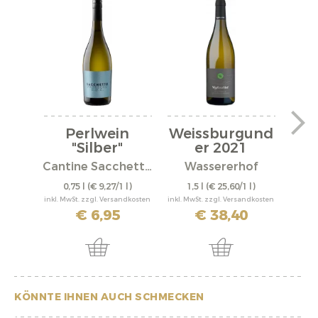
Perlwein
Weissburgund
We
"Silber"
er 2021
er
Cantine Sacchetto S.r.l.
Wassererhof
0,75 l
(€ 9,27/1 l)
1,5 l
(€ 25,60/1 l)
0,
inkl. MwSt. zzgl. Versandkosten
inkl. MwSt. zzgl. Versandkosten
inkl. M
€ 6,95
€ 38,40
KÖNNTE IHNEN AUCH SCHMECKEN