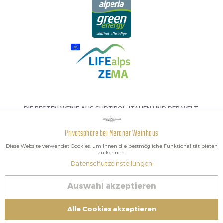
DIE BESTEN WEINE AUS SÜDTIROL, ITALIEN UND DER WELT.
Privatsphäre bei Meraner Weinhaus
Aktiv
Funktionale
Diese Website verwendet Cookies, um Ihnen die bestmögliche Funktionalität bieten
zu können.
Datenschutzeinstellungen
Inaktiv
Marketing
2026 Meraner Weinhaus
Auswahl akzeptieren
Vertrag widerrufen
Inaktiv
Tracking
Impressum
|
Cookies
| MwSt-Nr. IT02578060218 | Bio-Zertifiziert:
Alle Cookies akzeptieren
Kontrolliert von IT BIO 013 – Kontrollnummer BZ-00756-B